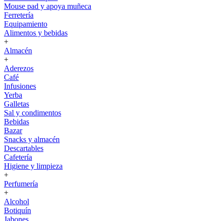
Mouse pad y apoya muñeca
Ferretería
Equipamiento
Alimentos y bebidas
+
Almacén
+
Aderezos
Café
Infusiones
Yerba
Galletas
Sal y condimentos
Bebidas
Bazar
Snacks y almacén
Descartables
Cafetería
Higiene y limpieza
+
Perfumería
+
Alcohol
Botiquín
Jabones