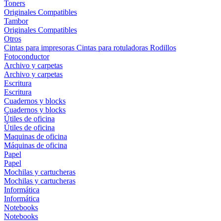
Toners
Originales
Compatibles
Tambor
Originales
Compatibles
Otros
Cintas para impresoras
Cintas para rotuladoras
Rodillos
Fotoconductor
Archivo y carpetas
Archivo y carpetas
Escritura
Escritura
Cuadernos y blocks
Cuadernos y blocks
Útiles de oficina
Útiles de oficina
Maquinas de oficina
Máquinas de oficina
Papel
Papel
Mochilas y cartucheras
Mochilas y cartucheras
Informática
Informática
Notebooks
Notebooks