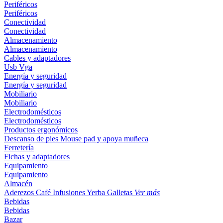
Periféricos
Periféricos
Conectividad
Conectividad
Almacenamiento
Almacenamiento
Cables y adaptadores
Usb
Vga
Energía y seguridad
Energía y seguridad
Mobiliario
Mobiliario
Electrodomésticos
Electrodomésticos
Productos ergonómicos
Descanso de pies
Mouse pad y apoya muñeca
Ferretería
Fichas y adaptadores
Equipamiento
Equipamiento
Almacén
Aderezos
Café
Infusiones
Yerba
Galletas
Ver más
Bebidas
Bebidas
Bazar