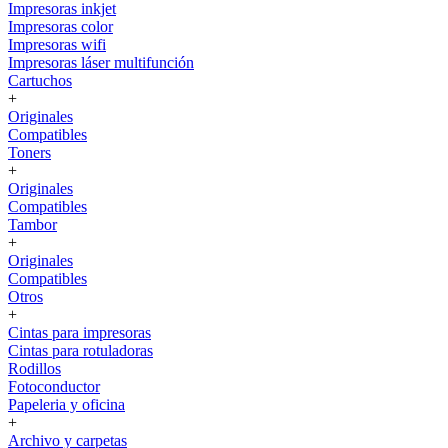
Impresoras inkjet
Impresoras color
Impresoras wifi
Impresoras láser multifunción
Cartuchos
+
Originales
Compatibles
Toners
+
Originales
Compatibles
Tambor
+
Originales
Compatibles
Otros
+
Cintas para impresoras
Cintas para rotuladoras
Rodillos
Fotoconductor
Papeleria y oficina
+
Archivo y carpetas