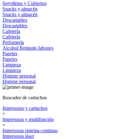
Servilletas y Cubiertos
Snacks y almacén
Snacks y almacén
Descartables
Descartables
Cafetería
Cafetería
Perfumería
Alcohol
Botiquín
Jabones
Papeles
Papeles
Limpieza
Limpieza
Higiene personal
Higiene personal
Buscador de cartuchos
Impresoras y cartuchos
+
Impresoras y multifunción
+
Impresoras sistema continuo
Impresoras láser