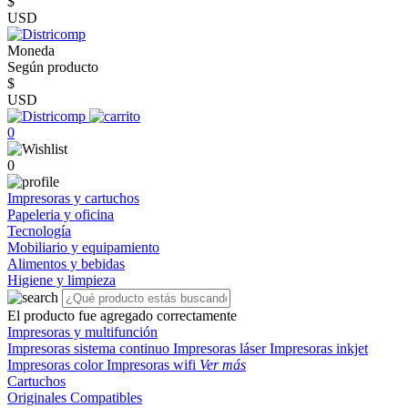
$
USD
Moneda
Según producto
$
USD
0
0
Impresoras y cartuchos
Papeleria y oficina
Tecnología
Mobiliario y equipamiento
Alimentos y bebidas
Higiene y limpieza
El producto fue agregado correctamente
Impresoras y multifunción
Impresoras sistema continuo
Impresoras láser
Impresoras inkjet
Impresoras color
Impresoras wifi
Ver más
Cartuchos
Originales
Compatibles