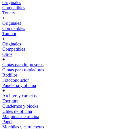
Originales
Compatibles
Toners
+
Originales
Compatibles
Tambor
+
Originales
Compatibles
Otros
+
Cintas para impresoras
Cintas para rotuladoras
Rodillos
Fotoconductor
Papeleria y oficina
+
Archivo y carpetas
Escritura
Cuadernos y blocks
Útiles de oficina
Maquinas de oficina
Papel
Mochilas y cartucheras