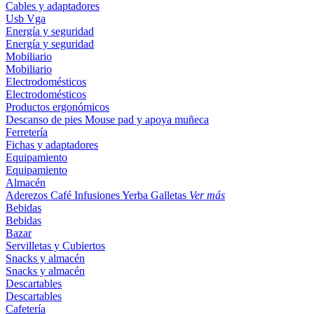
Cables y adaptadores
Usb
Vga
Energía y seguridad
Energía y seguridad
Mobiliario
Mobiliario
Electrodomésticos
Electrodomésticos
Productos ergonómicos
Descanso de pies
Mouse pad y apoya muñeca
Ferretería
Fichas y adaptadores
Equipamiento
Equipamiento
Almacén
Aderezos
Café
Infusiones
Yerba
Galletas
Ver más
Bebidas
Bebidas
Bazar
Servilletas y Cubiertos
Snacks y almacén
Snacks y almacén
Descartables
Descartables
Cafetería