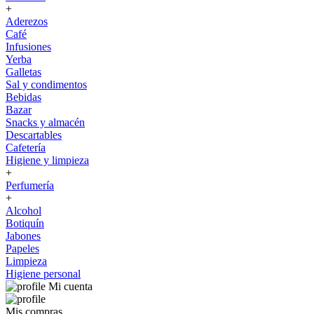
+
Aderezos
Café
Infusiones
Yerba
Galletas
Sal y condimentos
Bebidas
Bazar
Snacks y almacén
Descartables
Cafetería
Higiene y limpieza
+
Perfumería
+
Alcohol
Botiquín
Jabones
Papeles
Limpieza
Higiene personal
Mi cuenta
Mis compras