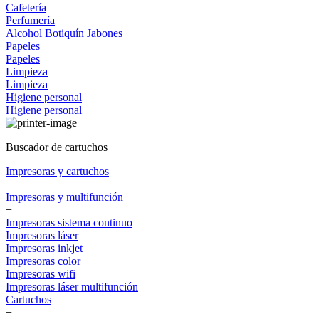
Cafetería
Perfumería
Alcohol
Botiquín
Jabones
Papeles
Papeles
Limpieza
Limpieza
Higiene personal
Higiene personal
Buscador de cartuchos
Impresoras y cartuchos
+
Impresoras y multifunción
+
Impresoras sistema continuo
Impresoras láser
Impresoras inkjet
Impresoras color
Impresoras wifi
Impresoras láser multifunción
Cartuchos
+