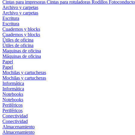
Cintas para impresoras
Cintas para rotuladoras
Rodillos
Fotoconducto
Archivo y carpetas
Archivo y carpetas
Escritura
Escritura
Cuadernos y blocks
Cuadernos y blocks
Útiles de oficina
Útiles de oficina
Maquinas de oficina
Máquinas de oficina
Papel
Papel
Mochilas y cartucheras
Mochilas y cartucheras
Informática
Informática
Notebooks
Notebooks
Periféricos
Periféricos
Conectividad
Conectividad
Almacenamiento
Almacenamiento