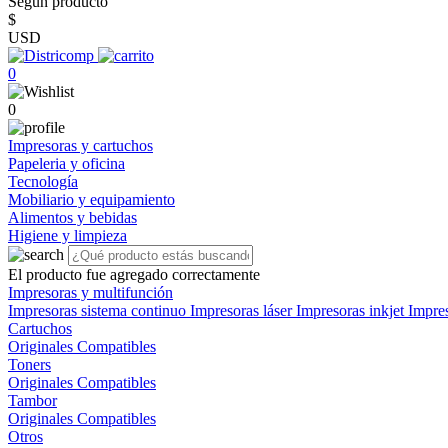
Según producto
$
USD
0
0
Impresoras y cartuchos
Papeleria y oficina
Tecnología
Mobiliario y equipamiento
Alimentos y bebidas
Higiene y limpieza
El producto fue agregado correctamente
Impresoras y multifunción
Impresoras sistema continuo
Impresoras láser
Impresoras inkjet
Impre
Cartuchos
Originales
Compatibles
Toners
Originales
Compatibles
Tambor
Originales
Compatibles
Otros