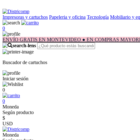
Impresoras y cartuchos
Papeleria y oficina
Tecnología
Mobiliario y e
0
ENVÍO GRATIS EN MONTEVIDEO ● EN COMPRAS MAYORES A $1.
Buscador de cartuchos
Iniciar sesión
0
0
Moneda
Según producto
$
USD
Moneda