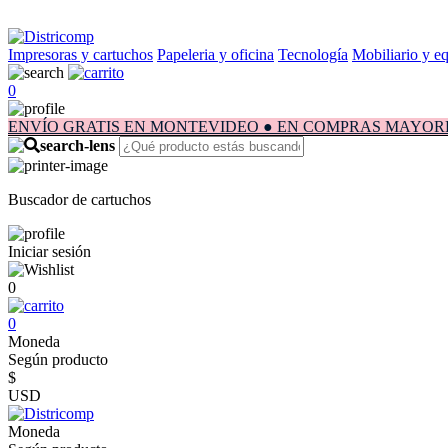
Impresoras y cartuchos
Papeleria y oficina
Tecnología
Mobiliario y e
0
ENVÍO GRATIS EN MONTEVIDEO ● EN COMPRAS MAYORES A $1.
Buscador de cartuchos
Iniciar sesión
0
0
Moneda
Según producto
$
USD
Moneda