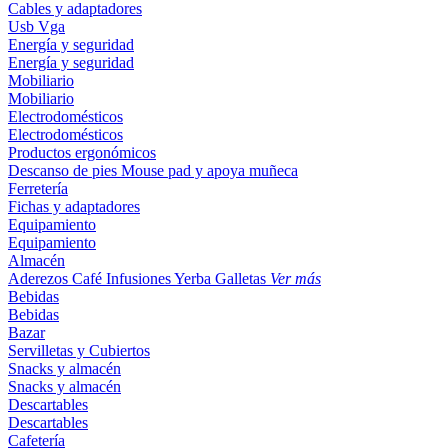
Cables y adaptadores
Usb
Vga
Energía y seguridad
Energía y seguridad
Mobiliario
Mobiliario
Electrodomésticos
Electrodomésticos
Productos ergonómicos
Descanso de pies
Mouse pad y apoya muñeca
Ferretería
Fichas y adaptadores
Equipamiento
Equipamiento
Almacén
Aderezos
Café
Infusiones
Yerba
Galletas
Ver más
Bebidas
Bebidas
Bazar
Servilletas y Cubiertos
Snacks y almacén
Snacks y almacén
Descartables
Descartables
Cafetería