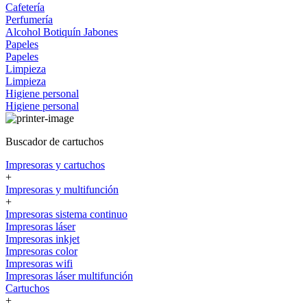
Cafetería
Perfumería
Alcohol
Botiquín
Jabones
Papeles
Papeles
Limpieza
Limpieza
Higiene personal
Higiene personal
Buscador de cartuchos
Impresoras y cartuchos
+
Impresoras y multifunción
+
Impresoras sistema continuo
Impresoras láser
Impresoras inkjet
Impresoras color
Impresoras wifi
Impresoras láser multifunción
Cartuchos
+