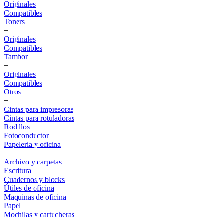
Originales
Compatibles
Toners
+
Originales
Compatibles
Tambor
+
Originales
Compatibles
Otros
+
Cintas para impresoras
Cintas para rotuladoras
Rodillos
Fotoconductor
Papeleria y oficina
+
Archivo y carpetas
Escritura
Cuadernos y blocks
Útiles de oficina
Maquinas de oficina
Papel
Mochilas y cartucheras