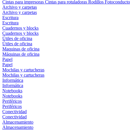
Cintas para impresoras
Cintas para rotuladoras
Rodillos
Fotoconducto
Archivo y carpetas
Archivo y carpetas
Escritura
Escritura
Cuadernos y blocks
Cuadernos y blocks
Útiles de oficina
Útiles de oficina
Maquinas de oficina
Máquinas de oficina
Papel
Papel
Mochilas y cartucheras
Mochilas y cartucheras
Informática
Informática
Notebooks
Notebooks
Periféricos
Periféricos
Conectividad
Conectividad
Almacenamiento
Almacenamiento