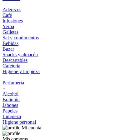
+
Aderezos
Café
Infusiones
Yerba
Galletas
Sal y condimentos
Bebidas
Bazar
Snacks y almacén
Descartables
Cafetería
Higiene y limpieza
+
Perfumería
+
Alcohol
Botiquín
Jabones
Papeles
Limpieza
Higiene personal
Mi cuenta
Mis compras