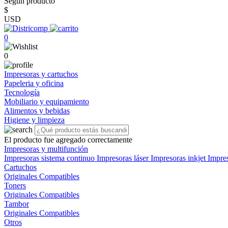
Según producto
$
USD
0
0
Impresoras y cartuchos
Papeleria y oficina
Tecnología
Mobiliario y equipamiento
Alimentos y bebidas
Higiene y limpieza
El producto fue agregado correctamente
Impresoras y multifunción
Impresoras sistema continuo
Impresoras láser
Impresoras inkjet
Impre
Cartuchos
Originales
Compatibles
Toners
Originales
Compatibles
Tambor
Originales
Compatibles
Otros