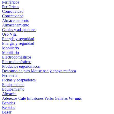
Periféricos
Periféricos
Conectividad
Conectividad
Almacenamiento
Almacenamiento
Cables y adaptadores
Usb
Vga
Energía y seguridad
Energía y seguridad
Mobiliario
Mobiliario
Electrodomésticos
Electrodomésticos
Productos ergonómicos
Descanso de pies
Mouse pad y apoya muñeca
Ferretería
Fichas y adaptadores
Equipamiento
Equipamiento
Almacén
Aderezos
Café
Infusiones
Yerba
Galletas
Ver más
Bebidas
Bebidas
Bazar