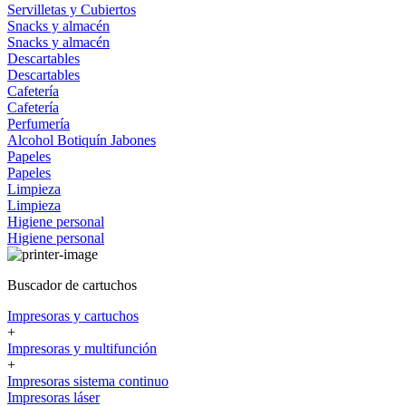
Servilletas y Cubiertos
Snacks y almacén
Snacks y almacén
Descartables
Descartables
Cafetería
Cafetería
Perfumería
Alcohol
Botiquín
Jabones
Papeles
Papeles
Limpieza
Limpieza
Higiene personal
Higiene personal
Buscador de cartuchos
Impresoras y cartuchos
+
Impresoras y multifunción
+
Impresoras sistema continuo
Impresoras láser