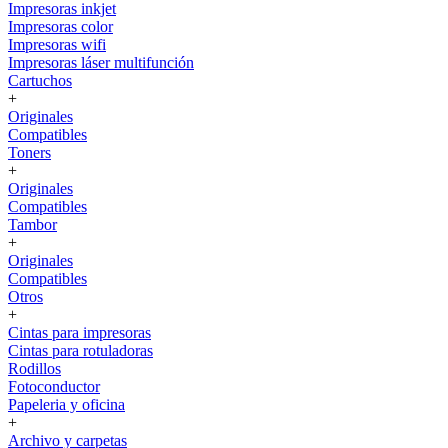
Impresoras inkjet
Impresoras color
Impresoras wifi
Impresoras láser multifunción
Cartuchos
+
Originales
Compatibles
Toners
+
Originales
Compatibles
Tambor
+
Originales
Compatibles
Otros
+
Cintas para impresoras
Cintas para rotuladoras
Rodillos
Fotoconductor
Papeleria y oficina
+
Archivo y carpetas