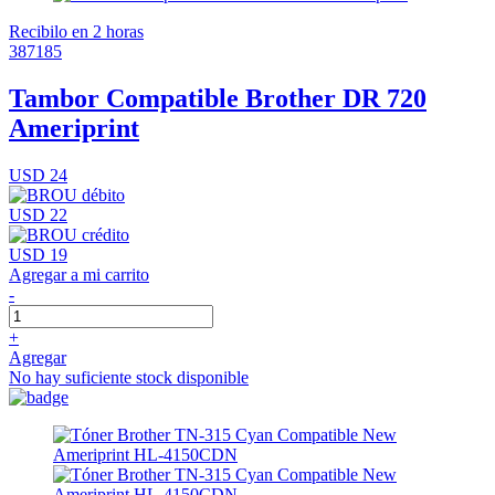
Recibilo en 2 horas
387185
Tambor Compatible Brother DR 720
Ameriprint
USD 24
USD 22
USD 19
Agregar a mi carrito
-
+
Agregar
No hay suficiente stock disponible