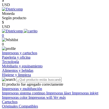
$
USD
Moneda
Según producto
$
USD
0
0
Impresoras y cartuchos
Papeleria y oficina
Tecnología
Mobiliario y equipamiento
Alimentos y bebidas
Higiene y limpieza
El producto fue agregado correctamente
Impresoras y multifunción
Impresoras sistema continuo
Impresoras láser
Impresoras inkjet
Impresoras color
Impresoras wifi
Ver más
Cartuchos
Originales
Compatibles