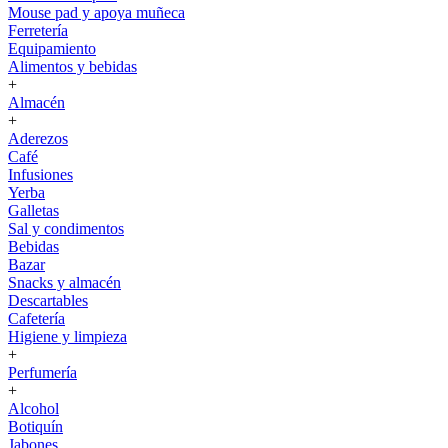
Mouse pad y apoya muñeca
Ferretería
Equipamiento
Alimentos y bebidas
+
Almacén
+
Aderezos
Café
Infusiones
Yerba
Galletas
Sal y condimentos
Bebidas
Bazar
Snacks y almacén
Descartables
Cafetería
Higiene y limpieza
+
Perfumería
+
Alcohol
Botiquín
Jabones