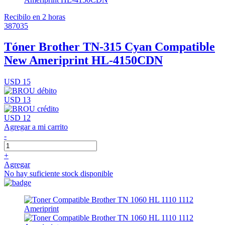
Recibilo en 2 horas
387035
Tóner Brother TN-315 Cyan Compatible
New Ameriprint HL-4150CDN
USD 15
USD 13
USD 12
Agregar a mi carrito
-
+
Agregar
No hay suficiente stock disponible