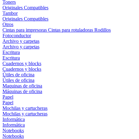
Toners
Originales
Compatibles
Tambor
Originales
Compatibles
Otros
Cintas para impresoras
Cintas para rotuladoras
Rodillos
Fotoconductor
Archivo y carpetas
Archivo y carpetas
Escritura
Escritura
Cuadernos y blocks
Cuadernos y blocks
Útiles de oficina
Útiles de oficina
Maquinas de oficina
Máquinas de oficina
Papel
Papel
Mochilas y cartucheras
Mochilas y cartucheras
Informática
Informática
Notebooks
Notebooks