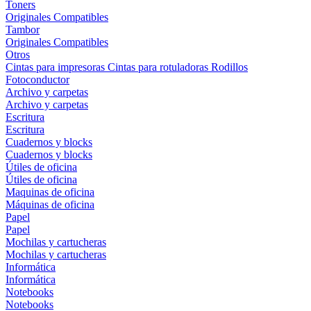
Toners
Originales
Compatibles
Tambor
Originales
Compatibles
Otros
Cintas para impresoras
Cintas para rotuladoras
Rodillos
Fotoconductor
Archivo y carpetas
Archivo y carpetas
Escritura
Escritura
Cuadernos y blocks
Cuadernos y blocks
Útiles de oficina
Útiles de oficina
Maquinas de oficina
Máquinas de oficina
Papel
Papel
Mochilas y cartucheras
Mochilas y cartucheras
Informática
Informática
Notebooks
Notebooks