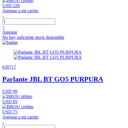
USD 226
Agregar a mi carrito
-
+
Agregar
No hay suficiente stock disponible
630717
Parlante JBL BT GO5 PURPURA
USD 99
USD 85
USD 75
Agregar a mi carrito
-