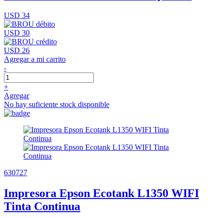
USD 34
USD 30
USD 26
Agregar a mi carrito
-
+
Agregar
No hay suficiente stock disponible
630727
Impresora Epson Ecotank L1350 WIFI
Tinta Continua