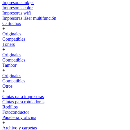
Impresoras inkjet
Impresoras color
Impresoras wifi
Impresoras láser multifunción
Cartuchos
+
Originales
Compatibles
Toners
+
Originales
Compatibles
Tambor
+
Originales
Compatibles
Otros
+
Cintas para impresoras
Cintas para rotuladoras
Rodillos
Fotoconductor
Papeleria y oficina
+
Archivo y carpetas