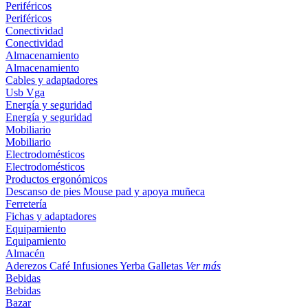
Periféricos
Periféricos
Conectividad
Conectividad
Almacenamiento
Almacenamiento
Cables y adaptadores
Usb
Vga
Energía y seguridad
Energía y seguridad
Mobiliario
Mobiliario
Electrodomésticos
Electrodomésticos
Productos ergonómicos
Descanso de pies
Mouse pad y apoya muñeca
Ferretería
Fichas y adaptadores
Equipamiento
Equipamiento
Almacén
Aderezos
Café
Infusiones
Yerba
Galletas
Ver más
Bebidas
Bebidas
Bazar