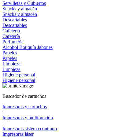
Servilletas y Cubiertos
Snacks y almacén
Snacks y almacén
Descartables
Descartables
Cafetería
Cafetería
Perfumería
Alcohol
Botiquín
Jabones
Papeles
Papeles
Limpieza
Limpieza
Higiene personal
Higiene personal
Buscador de cartuchos
Impresoras y cartuchos
+
Impresoras y multifunción
+
Impresoras sistema continuo
Impresoras láser