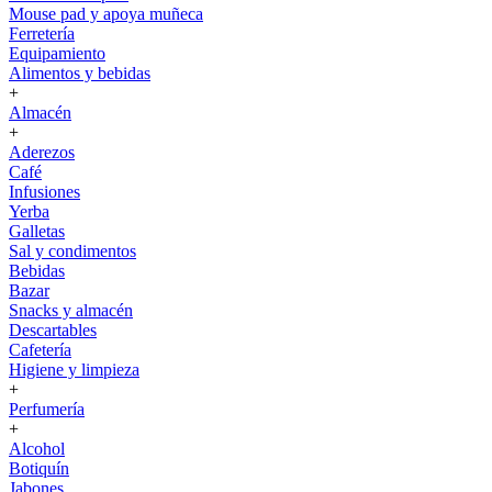
Mouse pad y apoya muñeca
Ferretería
Equipamiento
Alimentos y bebidas
+
Almacén
+
Aderezos
Café
Infusiones
Yerba
Galletas
Sal y condimentos
Bebidas
Bazar
Snacks y almacén
Descartables
Cafetería
Higiene y limpieza
+
Perfumería
+
Alcohol
Botiquín
Jabones