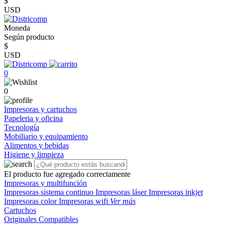
$
USD
Moneda
Según producto
$
USD
0
0
Impresoras y cartuchos
Papeleria y oficina
Tecnología
Mobiliario y equipamiento
Alimentos y bebidas
Higiene y limpieza
El producto fue agregado correctamente
Impresoras y multifunción
Impresoras sistema continuo
Impresoras láser
Impresoras inkjet
Impresoras color
Impresoras wifi
Ver más
Cartuchos
Originales
Compatibles