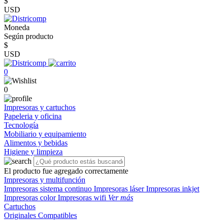
$
USD
Moneda
Según producto
$
USD
0
0
Impresoras y cartuchos
Papeleria y oficina
Tecnología
Mobiliario y equipamiento
Alimentos y bebidas
Higiene y limpieza
El producto fue agregado correctamente
Impresoras y multifunción
Impresoras sistema continuo
Impresoras láser
Impresoras inkjet
Impresoras color
Impresoras wifi
Ver más
Cartuchos
Originales
Compatibles