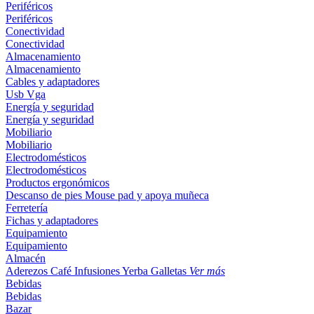
Periféricos
Periféricos
Conectividad
Conectividad
Almacenamiento
Almacenamiento
Cables y adaptadores
Usb
Vga
Energía y seguridad
Energía y seguridad
Mobiliario
Mobiliario
Electrodomésticos
Electrodomésticos
Productos ergonómicos
Descanso de pies
Mouse pad y apoya muñeca
Ferretería
Fichas y adaptadores
Equipamiento
Equipamiento
Almacén
Aderezos
Café
Infusiones
Yerba
Galletas
Ver más
Bebidas
Bebidas
Bazar