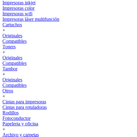
Impresoras inkjet
Impresoras color
Impresoras wifi
Impresoras láser multifunción
Cartuchos
+
Originales
Compatibles
Toners
+
Originales
Compatibles
Tambor
+
Originales
Compatibles
Otros
+
Cintas para impresoras
Cintas para rotuladoras
Rodillos
Fotoconductor
Papeleria y oficina
+
Archivo y carpetas