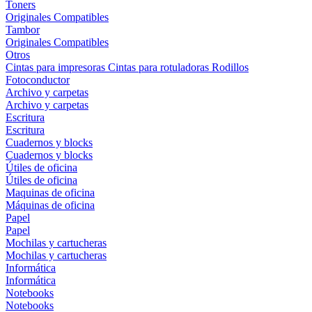
Toners
Originales
Compatibles
Tambor
Originales
Compatibles
Otros
Cintas para impresoras
Cintas para rotuladoras
Rodillos
Fotoconductor
Archivo y carpetas
Archivo y carpetas
Escritura
Escritura
Cuadernos y blocks
Cuadernos y blocks
Útiles de oficina
Útiles de oficina
Maquinas de oficina
Máquinas de oficina
Papel
Papel
Mochilas y cartucheras
Mochilas y cartucheras
Informática
Informática
Notebooks
Notebooks