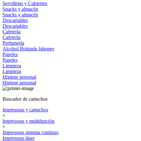
Servilletas y Cubiertos
Snacks y almacén
Snacks y almacén
Descartables
Descartables
Cafetería
Cafetería
Perfumería
Alcohol
Botiquín
Jabones
Papeles
Papeles
Limpieza
Limpieza
Higiene personal
Higiene personal
Buscador de cartuchos
Impresoras y cartuchos
+
Impresoras y multifunción
+
Impresoras sistema continuo
Impresoras láser