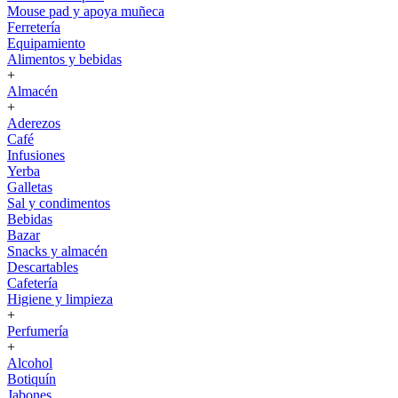
Mouse pad y apoya muñeca
Ferretería
Equipamiento
Alimentos y bebidas
+
Almacén
+
Aderezos
Café
Infusiones
Yerba
Galletas
Sal y condimentos
Bebidas
Bazar
Snacks y almacén
Descartables
Cafetería
Higiene y limpieza
+
Perfumería
+
Alcohol
Botiquín
Jabones