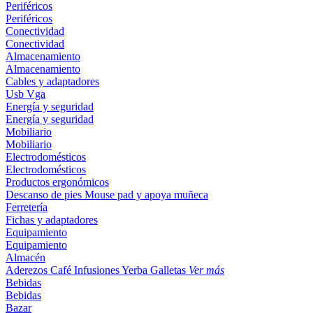
Periféricos
Periféricos
Conectividad
Conectividad
Almacenamiento
Almacenamiento
Cables y adaptadores
Usb
Vga
Energía y seguridad
Energía y seguridad
Mobiliario
Mobiliario
Electrodomésticos
Electrodomésticos
Productos ergonómicos
Descanso de pies
Mouse pad y apoya muñeca
Ferretería
Fichas y adaptadores
Equipamiento
Equipamiento
Almacén
Aderezos
Café
Infusiones
Yerba
Galletas
Ver más
Bebidas
Bebidas
Bazar