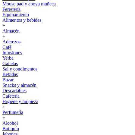
Mouse pad y apoya muñeca
Ferretería
Equipamiento
Alimentos y bebidas
+
Almacén
+
Aderezos
Café
Infusiones
Yerba
Galletas
Sal y condimentos
Bebidas
Bazar
Snacks y almacén
Descartables
Cafetería
Higiene y limpieza
+
Perfumería
+
Alcohol
Botiquín
Jabones