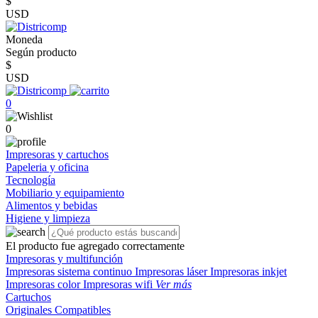
$
USD
Moneda
Según producto
$
USD
0
0
Impresoras y cartuchos
Papeleria y oficina
Tecnología
Mobiliario y equipamiento
Alimentos y bebidas
Higiene y limpieza
El producto fue agregado correctamente
Impresoras y multifunción
Impresoras sistema continuo
Impresoras láser
Impresoras inkjet
Impresoras color
Impresoras wifi
Ver más
Cartuchos
Originales
Compatibles