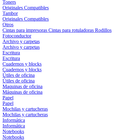
Toners
Originales
Compatibles
Tambor
Originales
Compatibles
Otros
Cintas para impresoras
Cintas para rotuladoras
Rodillos
Fotoconductor
Archivo y carpetas
Archivo y carpetas
Escritura
Escritura
Cuadernos y blocks
Cuadernos y blocks
Útiles de oficina
Útiles de oficina
Maquinas de oficina
Máquinas de oficina
Papel
Papel
Mochilas y cartucheras
Mochilas y cartucheras
Informática
Informática
Notebooks
Notebooks