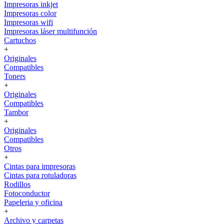
Impresoras inkjet
Impresoras color
Impresoras wifi
Impresoras láser multifunción
Cartuchos
+
Originales
Compatibles
Toners
+
Originales
Compatibles
Tambor
+
Originales
Compatibles
Otros
+
Cintas para impresoras
Cintas para rotuladoras
Rodillos
Fotoconductor
Papeleria y oficina
+
Archivo y carpetas