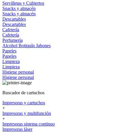
Servilletas y Cubiertos
Snacks y almacén
Snacks y almacén
Descartables
Descartables
Cafetería
Cafetería
Perfumería
Alcohol
Botiquín
Jabones
Papeles
Papeles
Limpieza
Limpieza
Higiene personal
Higiene personal
Buscador de cartuchos
Impresoras y cartuchos
+
Impresoras y multifunción
+
Impresoras sistema continuo
Impresoras láser