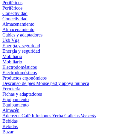
Periféricos
Periféricos
Conectividad
Conectividad
Almacenamiento
Almacenamiento
Cables y adaptadores
Usb
Vga
Energía y seguridad
Energía y seguridad
Mobiliario
Mobiliario
Electrodomésticos
Electrodomésticos
Productos ergonómicos
Descanso de pies
Mouse pad y apoya muñeca
Ferretería
Fichas y adaptadores
Equipamiento
Equipamiento
Almacén
Aderezos
Café
Infusiones
Yerba
Galletas
Ver más
Bebidas
Bebidas
Bazar