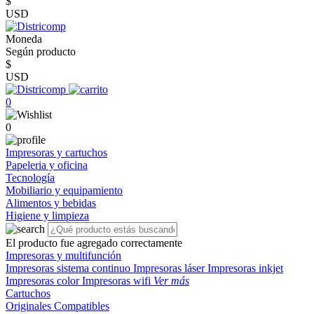
$
USD
Moneda
Según producto
$
USD
0
0
Impresoras y cartuchos
Papeleria y oficina
Tecnología
Mobiliario y equipamiento
Alimentos y bebidas
Higiene y limpieza
El producto fue agregado correctamente
Impresoras y multifunción
Impresoras sistema continuo
Impresoras láser
Impresoras inkjet
Impresoras color
Impresoras wifi
Ver más
Cartuchos
Originales
Compatibles