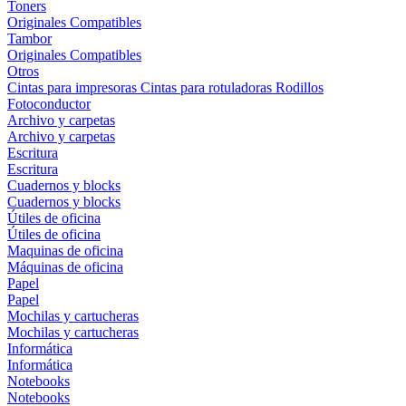
Toners
Originales
Compatibles
Tambor
Originales
Compatibles
Otros
Cintas para impresoras
Cintas para rotuladoras
Rodillos
Fotoconductor
Archivo y carpetas
Archivo y carpetas
Escritura
Escritura
Cuadernos y blocks
Cuadernos y blocks
Útiles de oficina
Útiles de oficina
Maquinas de oficina
Máquinas de oficina
Papel
Papel
Mochilas y cartucheras
Mochilas y cartucheras
Informática
Informática
Notebooks
Notebooks