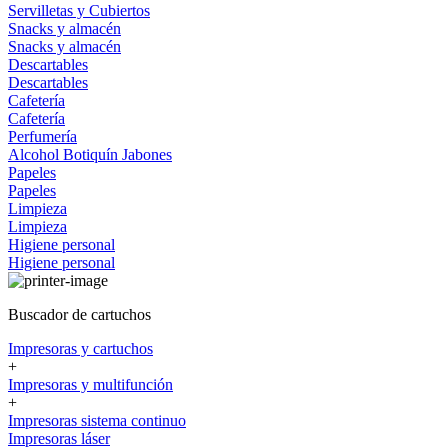
Servilletas y Cubiertos
Snacks y almacén
Snacks y almacén
Descartables
Descartables
Cafetería
Cafetería
Perfumería
Alcohol
Botiquín
Jabones
Papeles
Papeles
Limpieza
Limpieza
Higiene personal
Higiene personal
Buscador de cartuchos
Impresoras y cartuchos
+
Impresoras y multifunción
+
Impresoras sistema continuo
Impresoras láser