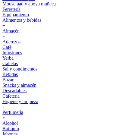
Mouse pad y apoya muñeca
Ferretería
Equipamiento
Alimentos y bebidas
+
Almacén
+
Aderezos
Café
Infusiones
Yerba
Galletas
Sal y condimentos
Bebidas
Bazar
Snacks y almacén
Descartables
Cafetería
Higiene y limpieza
+
Perfumería
+
Alcohol
Botiquín
Jabones