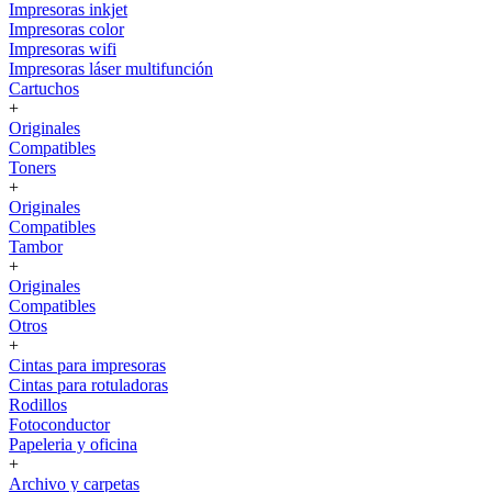
Impresoras inkjet
Impresoras color
Impresoras wifi
Impresoras láser multifunción
Cartuchos
+
Originales
Compatibles
Toners
+
Originales
Compatibles
Tambor
+
Originales
Compatibles
Otros
+
Cintas para impresoras
Cintas para rotuladoras
Rodillos
Fotoconductor
Papeleria y oficina
+
Archivo y carpetas