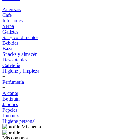
+
Aderezos
Café
Infusiones
Yerba
Galletas
Sal y condimentos
Bebidas
Bazar
Snacks y almacén
Descartables
Cafetería
Higiene y limpieza
+
Perfumería
+
Alcohol
Botiquín
Jabones
Papeles
Limpieza
Higiene personal
Mi cuenta
Mis compras