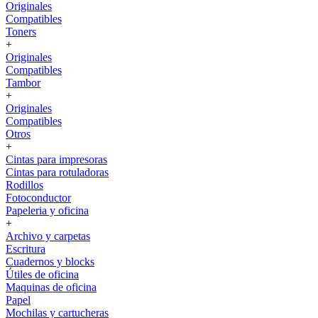
Originales
Compatibles
Toners
+
Originales
Compatibles
Tambor
+
Originales
Compatibles
Otros
+
Cintas para impresoras
Cintas para rotuladoras
Rodillos
Fotoconductor
Papeleria y oficina
+
Archivo y carpetas
Escritura
Cuadernos y blocks
Útiles de oficina
Maquinas de oficina
Papel
Mochilas y cartucheras