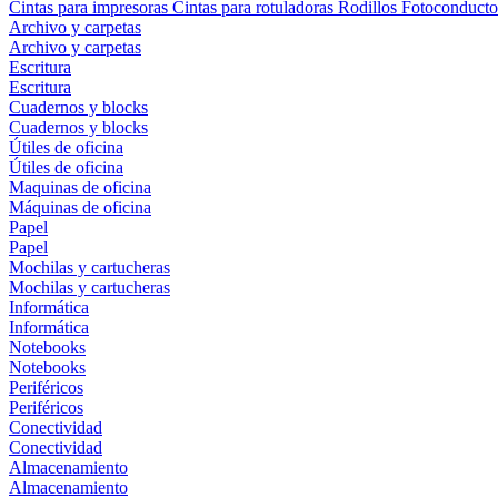
Cintas para impresoras
Cintas para rotuladoras
Rodillos
Fotoconducto
Archivo y carpetas
Archivo y carpetas
Escritura
Escritura
Cuadernos y blocks
Cuadernos y blocks
Útiles de oficina
Útiles de oficina
Maquinas de oficina
Máquinas de oficina
Papel
Papel
Mochilas y cartucheras
Mochilas y cartucheras
Informática
Informática
Notebooks
Notebooks
Periféricos
Periféricos
Conectividad
Conectividad
Almacenamiento
Almacenamiento