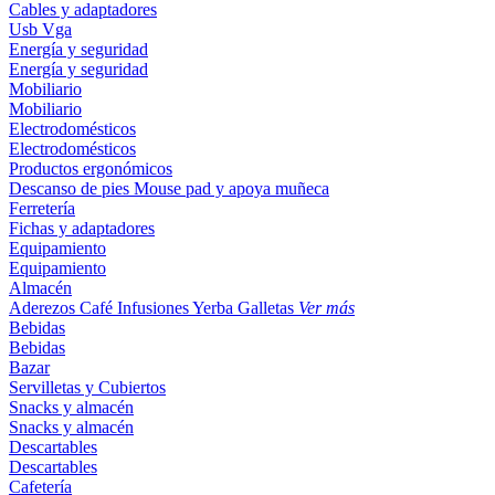
Cables y adaptadores
Usb
Vga
Energía y seguridad
Energía y seguridad
Mobiliario
Mobiliario
Electrodomésticos
Electrodomésticos
Productos ergonómicos
Descanso de pies
Mouse pad y apoya muñeca
Ferretería
Fichas y adaptadores
Equipamiento
Equipamiento
Almacén
Aderezos
Café
Infusiones
Yerba
Galletas
Ver más
Bebidas
Bebidas
Bazar
Servilletas y Cubiertos
Snacks y almacén
Snacks y almacén
Descartables
Descartables
Cafetería