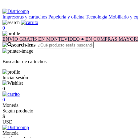
Impresoras y cartuchos
Papeleria y oficina
Tecnología
Mobiliario y e
0
ENVÍO GRATIS EN MONTEVIDEO ● EN COMPRAS MAYORES A $1.
Buscador de cartuchos
Iniciar sesión
0
0
Moneda
Según producto
$
USD
Moneda