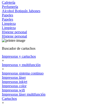
Cafetería
Perfumería
Alcohol
Botiquín
Jabones
Papeles
Papeles
Limpieza
Limpieza
Higiene personal
Higiene personal
Buscador de cartuchos
Impresoras y cartuchos
+
Impresoras y multifunción
+
Impresoras sistema continuo
Impresoras láser
Impresoras inkjet
Impresoras color
Impresoras wifi
Impresoras láser multifunción
Cartuchos
+