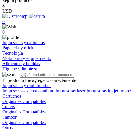
Según producto
$
USD
0
0
Impresoras y cartuchos
Papeleria y oficina
Tecnología
Mobiliario y equipamiento
Alimentos y bebidas
Higiene y limpieza
El producto fue agregado correctamente
Impresoras y multifunción
Impresoras sistema continuo
Impresoras láser
Impresoras inkjet
Impre
Cartuchos
Originales
Compatibles
Toners
Originales
Compatibles
Tambor
Originales
Compatibles
Otros