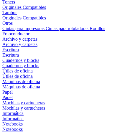
Toners
Originales
Compatibles
Tambor
Originales
Compatibles
Otros
Cintas para impresoras
Cintas para rotuladoras
Rodillos
Fotoconductor
Archivo y carpetas
Archivo y carpetas
Escritura
Escritura
Cuadernos y blocks
Cuadernos y blocks
Útiles de oficina
Útiles de oficina
Maquinas de oficina
Máquinas de oficina
Papel
Papel
Mochilas y cartucheras
Mochilas y cartucheras
Informática
Informática
Notebooks
Notebooks