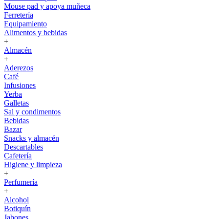
Mouse pad y apoya muñeca
Ferretería
Equipamiento
Alimentos y bebidas
+
Almacén
+
Aderezos
Café
Infusiones
Yerba
Galletas
Sal y condimentos
Bebidas
Bazar
Snacks y almacén
Descartables
Cafetería
Higiene y limpieza
+
Perfumería
+
Alcohol
Botiquín
Jabones