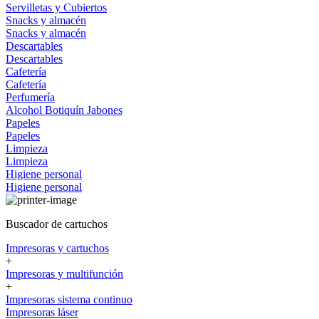
Servilletas y Cubiertos
Snacks y almacén
Snacks y almacén
Descartables
Descartables
Cafetería
Cafetería
Perfumería
Alcohol
Botiquín
Jabones
Papeles
Papeles
Limpieza
Limpieza
Higiene personal
Higiene personal
Buscador de cartuchos
Impresoras y cartuchos
+
Impresoras y multifunción
+
Impresoras sistema continuo
Impresoras láser