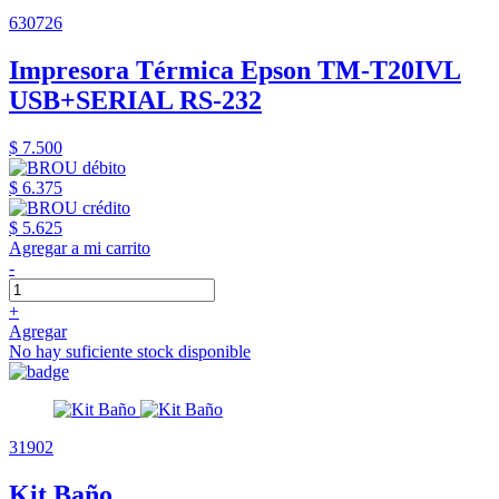
630726
Impresora Térmica Epson TM-T20IVL
USB+SERIAL RS-232
$ 7.500
$ 6.375
$ 5.625
Agregar a mi carrito
-
+
Agregar
No hay suficiente stock disponible
31902
Kit Baño