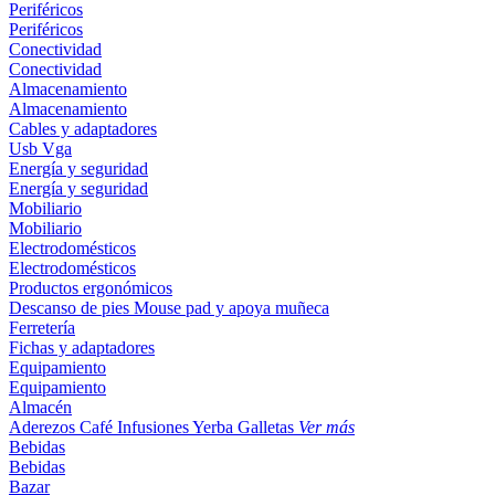
Periféricos
Periféricos
Conectividad
Conectividad
Almacenamiento
Almacenamiento
Cables y adaptadores
Usb
Vga
Energía y seguridad
Energía y seguridad
Mobiliario
Mobiliario
Electrodomésticos
Electrodomésticos
Productos ergonómicos
Descanso de pies
Mouse pad y apoya muñeca
Ferretería
Fichas y adaptadores
Equipamiento
Equipamiento
Almacén
Aderezos
Café
Infusiones
Yerba
Galletas
Ver más
Bebidas
Bebidas
Bazar