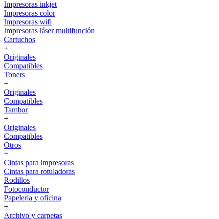
Impresoras inkjet
Impresoras color
Impresoras wifi
Impresoras láser multifunción
Cartuchos
+
Originales
Compatibles
Toners
+
Originales
Compatibles
Tambor
+
Originales
Compatibles
Otros
+
Cintas para impresoras
Cintas para rotuladoras
Rodillos
Fotoconductor
Papeleria y oficina
+
Archivo y carpetas