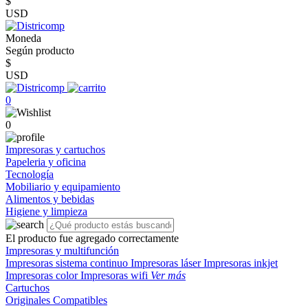
$
USD
Moneda
Según producto
$
USD
0
0
Impresoras y cartuchos
Papeleria y oficina
Tecnología
Mobiliario y equipamiento
Alimentos y bebidas
Higiene y limpieza
El producto fue agregado correctamente
Impresoras y multifunción
Impresoras sistema continuo
Impresoras láser
Impresoras inkjet
Impresoras color
Impresoras wifi
Ver más
Cartuchos
Originales
Compatibles