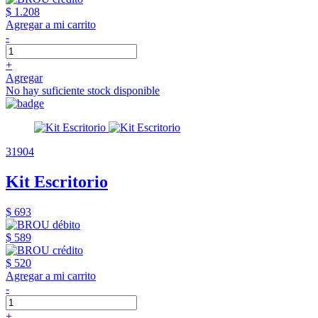
$ 1.208
Agregar a mi carrito
-
+
Agregar
No hay suficiente stock disponible
31904
Kit Escritorio
$ 693
$ 589
$ 520
Agregar a mi carrito
-
+