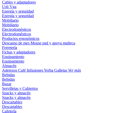
Cables y adaptadores
Usb
Vga
Energía y seguridad
Energía y seguridad
Mobiliario
Mobiliario
Electrodomésticos
Electrodomésticos
Productos ergonómicos
Descanso de pies
Mouse pad y apoya muñeca
Ferretería
Fichas y adaptadores
Equipamiento
Equipamiento
Almacén
Aderezos
Café
Infusiones
Yerba
Galletas
Ver más
Bebidas
Bebidas
Bazar
Servilletas y Cubiertos
Snacks y almacén
Snacks y almacén
Descartables
Descartables
Cafetería