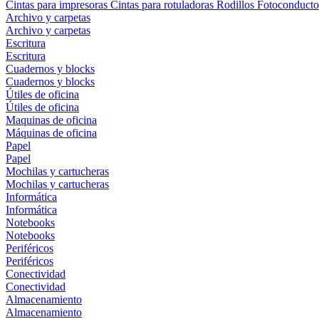
Cintas para impresoras
Cintas para rotuladoras
Rodillos
Fotoconducto
Archivo y carpetas
Archivo y carpetas
Escritura
Escritura
Cuadernos y blocks
Cuadernos y blocks
Útiles de oficina
Útiles de oficina
Maquinas de oficina
Máquinas de oficina
Papel
Papel
Mochilas y cartucheras
Mochilas y cartucheras
Informática
Informática
Notebooks
Notebooks
Periféricos
Periféricos
Conectividad
Conectividad
Almacenamiento
Almacenamiento