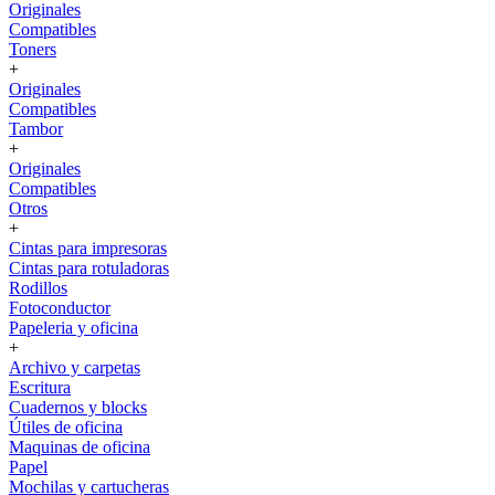
Originales
Compatibles
Toners
+
Originales
Compatibles
Tambor
+
Originales
Compatibles
Otros
+
Cintas para impresoras
Cintas para rotuladoras
Rodillos
Fotoconductor
Papeleria y oficina
+
Archivo y carpetas
Escritura
Cuadernos y blocks
Útiles de oficina
Maquinas de oficina
Papel
Mochilas y cartucheras