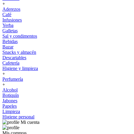
+
Aderezos
Café
Infusiones
Yerba
Galletas
Sal y condimentos
Bebidas
Bazar
Snacks y almacén
Descartables
Cafetería
Higiene y limpieza
+
Perfumería
+
Alcohol
Botiquín
Jabones
Papeles
Limpieza
Higiene personal
Mi cuenta
Mis compras