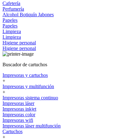
Cafetería
Perfumería
Alcohol
Botiquín
Jabones
Papeles
Papeles
Limpieza
Limpieza
Higiene personal
Higiene personal
Buscador de cartuchos
Impresoras y cartuchos
+
Impresoras y multifunción
+
Impresoras sistema continuo
Impresoras láser
Impresoras inkjet
Impresoras color
Impresoras wifi
Impresoras láser multifunción
Cartuchos
+