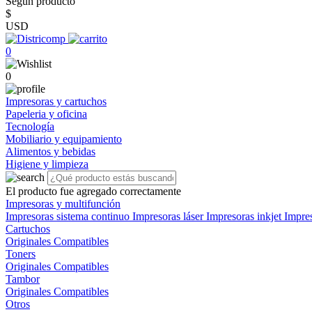
Según producto
$
USD
0
0
Impresoras y cartuchos
Papeleria y oficina
Tecnología
Mobiliario y equipamiento
Alimentos y bebidas
Higiene y limpieza
El producto fue agregado correctamente
Impresoras y multifunción
Impresoras sistema continuo
Impresoras láser
Impresoras inkjet
Impre
Cartuchos
Originales
Compatibles
Toners
Originales
Compatibles
Tambor
Originales
Compatibles
Otros