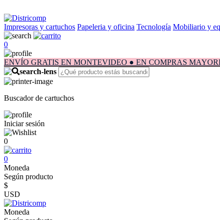
Impresoras y cartuchos
Papeleria y oficina
Tecnología
Mobiliario y e
0
ENVÍO GRATIS EN MONTEVIDEO ● EN COMPRAS MAYORES A $1.
Buscador de cartuchos
Iniciar sesión
0
0
Moneda
Según producto
$
USD
Moneda