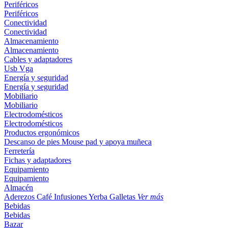
Periféricos
Periféricos
Conectividad
Conectividad
Almacenamiento
Almacenamiento
Cables y adaptadores
Usb
Vga
Energía y seguridad
Energía y seguridad
Mobiliario
Mobiliario
Electrodomésticos
Electrodomésticos
Productos ergonómicos
Descanso de pies
Mouse pad y apoya muñeca
Ferretería
Fichas y adaptadores
Equipamiento
Equipamiento
Almacén
Aderezos
Café
Infusiones
Yerba
Galletas
Ver más
Bebidas
Bebidas
Bazar