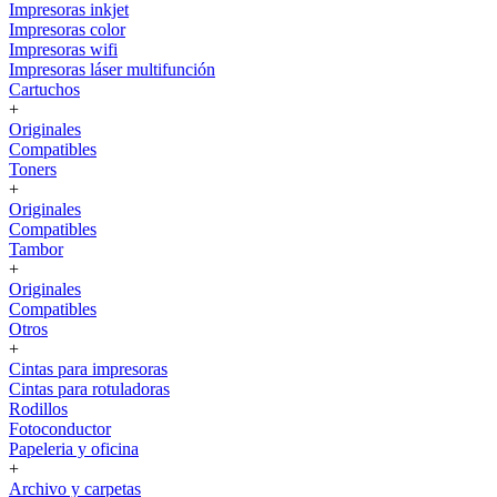
Impresoras inkjet
Impresoras color
Impresoras wifi
Impresoras láser multifunción
Cartuchos
+
Originales
Compatibles
Toners
+
Originales
Compatibles
Tambor
+
Originales
Compatibles
Otros
+
Cintas para impresoras
Cintas para rotuladoras
Rodillos
Fotoconductor
Papeleria y oficina
+
Archivo y carpetas