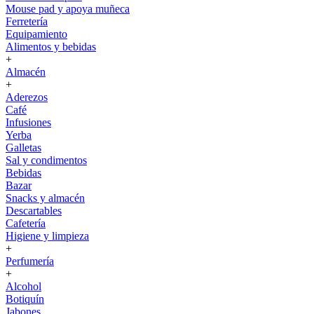
Mouse pad y apoya muñeca
Ferretería
Equipamiento
Alimentos y bebidas
+
Almacén
+
Aderezos
Café
Infusiones
Yerba
Galletas
Sal y condimentos
Bebidas
Bazar
Snacks y almacén
Descartables
Cafetería
Higiene y limpieza
+
Perfumería
+
Alcohol
Botiquín
Jabones