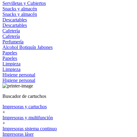
Servilletas y Cubiertos
Snacks y almacén
Snacks y almacén
Descartables
Descartables
Cafetería
Cafetería
Perfumería
Alcohol
Botiquín
Jabones
Papeles
Papeles
Limpieza
Limpieza
Higiene personal
Higiene personal
Buscador de cartuchos
Impresoras y cartuchos
+
Impresoras y multifunción
+
Impresoras sistema continuo
Impresoras láser