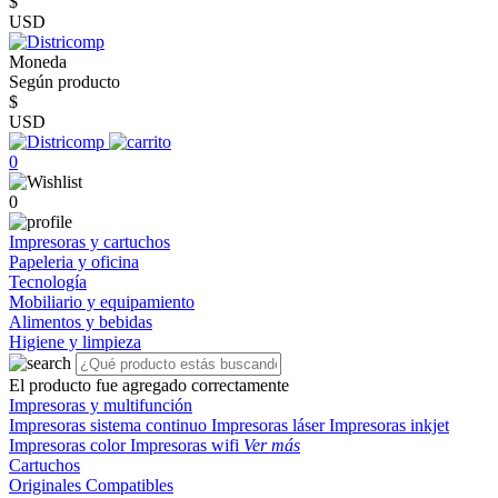
$
USD
Moneda
Según producto
$
USD
0
0
Impresoras y cartuchos
Papeleria y oficina
Tecnología
Mobiliario y equipamiento
Alimentos y bebidas
Higiene y limpieza
El producto fue agregado correctamente
Impresoras y multifunción
Impresoras sistema continuo
Impresoras láser
Impresoras inkjet
Impresoras color
Impresoras wifi
Ver más
Cartuchos
Originales
Compatibles