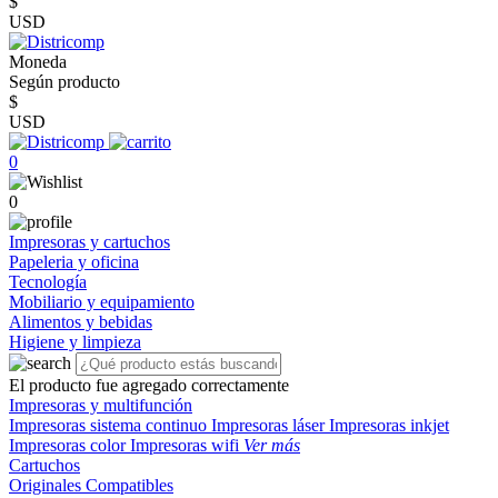
$
USD
Moneda
Según producto
$
USD
0
0
Impresoras y cartuchos
Papeleria y oficina
Tecnología
Mobiliario y equipamiento
Alimentos y bebidas
Higiene y limpieza
El producto fue agregado correctamente
Impresoras y multifunción
Impresoras sistema continuo
Impresoras láser
Impresoras inkjet
Impresoras color
Impresoras wifi
Ver más
Cartuchos
Originales
Compatibles