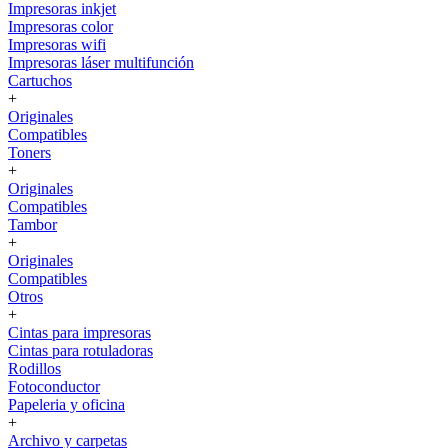
Impresoras inkjet
Impresoras color
Impresoras wifi
Impresoras láser multifunción
Cartuchos
+
Originales
Compatibles
Toners
+
Originales
Compatibles
Tambor
+
Originales
Compatibles
Otros
+
Cintas para impresoras
Cintas para rotuladoras
Rodillos
Fotoconductor
Papeleria y oficina
+
Archivo y carpetas