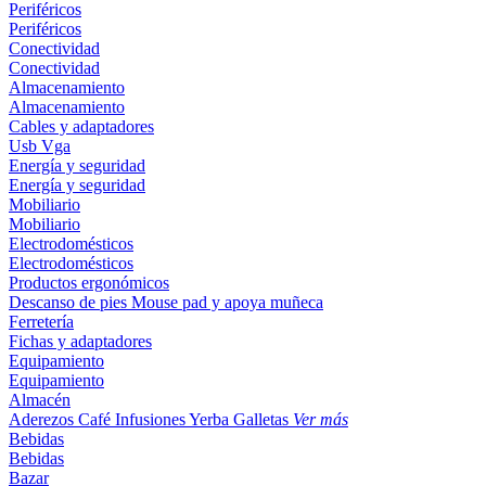
Periféricos
Periféricos
Conectividad
Conectividad
Almacenamiento
Almacenamiento
Cables y adaptadores
Usb
Vga
Energía y seguridad
Energía y seguridad
Mobiliario
Mobiliario
Electrodomésticos
Electrodomésticos
Productos ergonómicos
Descanso de pies
Mouse pad y apoya muñeca
Ferretería
Fichas y adaptadores
Equipamiento
Equipamiento
Almacén
Aderezos
Café
Infusiones
Yerba
Galletas
Ver más
Bebidas
Bebidas
Bazar