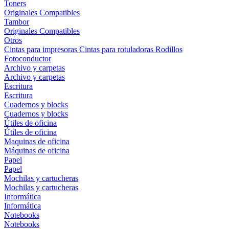
Toners
Originales
Compatibles
Tambor
Originales
Compatibles
Otros
Cintas para impresoras
Cintas para rotuladoras
Rodillos
Fotoconductor
Archivo y carpetas
Archivo y carpetas
Escritura
Escritura
Cuadernos y blocks
Cuadernos y blocks
Útiles de oficina
Útiles de oficina
Maquinas de oficina
Máquinas de oficina
Papel
Papel
Mochilas y cartucheras
Mochilas y cartucheras
Informática
Informática
Notebooks
Notebooks