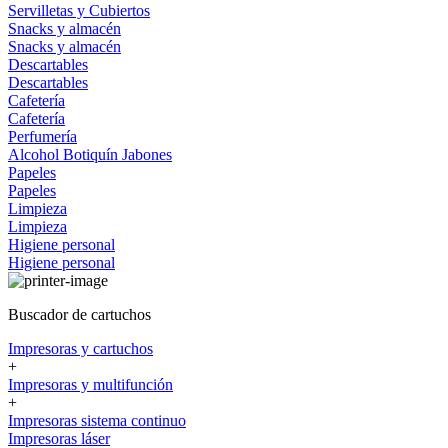
Servilletas y Cubiertos
Snacks y almacén
Snacks y almacén
Descartables
Descartables
Cafetería
Cafetería
Perfumería
Alcohol
Botiquín
Jabones
Papeles
Papeles
Limpieza
Limpieza
Higiene personal
Higiene personal
Buscador de cartuchos
Impresoras y cartuchos
+
Impresoras y multifunción
+
Impresoras sistema continuo
Impresoras láser