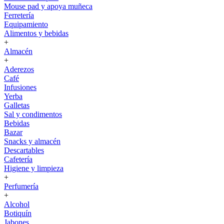
Mouse pad y apoya muñeca
Ferretería
Equipamiento
Alimentos y bebidas
+
Almacén
+
Aderezos
Café
Infusiones
Yerba
Galletas
Sal y condimentos
Bebidas
Bazar
Snacks y almacén
Descartables
Cafetería
Higiene y limpieza
+
Perfumería
+
Alcohol
Botiquín
Jabones