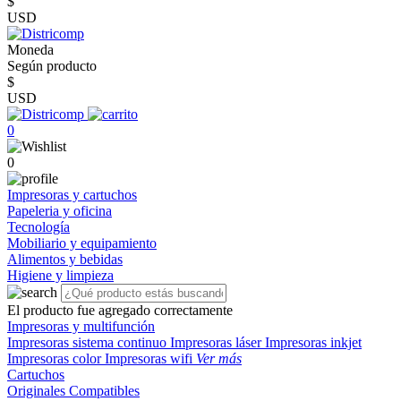
$
USD
Moneda
Según producto
$
USD
0
0
Impresoras y cartuchos
Papeleria y oficina
Tecnología
Mobiliario y equipamiento
Alimentos y bebidas
Higiene y limpieza
El producto fue agregado correctamente
Impresoras y multifunción
Impresoras sistema continuo
Impresoras láser
Impresoras inkjet
Impresoras color
Impresoras wifi
Ver más
Cartuchos
Originales
Compatibles