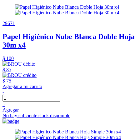
29671
Papel Higiénico Nube Blanca Doble Hoja
30m x4
$ 100
$ 85
$ 75
Agregar a mi carrito
-
+
Agregar
No hay suficiente stock disponible