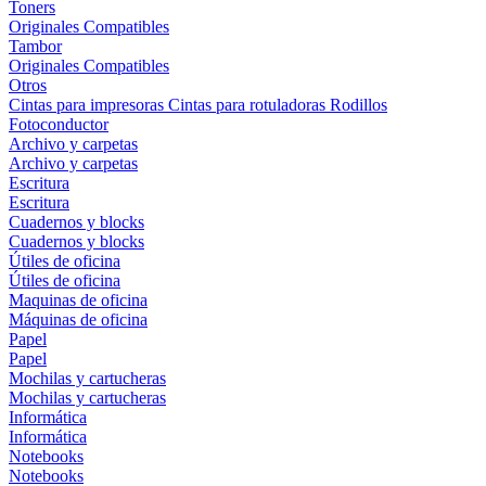
Toners
Originales
Compatibles
Tambor
Originales
Compatibles
Otros
Cintas para impresoras
Cintas para rotuladoras
Rodillos
Fotoconductor
Archivo y carpetas
Archivo y carpetas
Escritura
Escritura
Cuadernos y blocks
Cuadernos y blocks
Útiles de oficina
Útiles de oficina
Maquinas de oficina
Máquinas de oficina
Papel
Papel
Mochilas y cartucheras
Mochilas y cartucheras
Informática
Informática
Notebooks
Notebooks