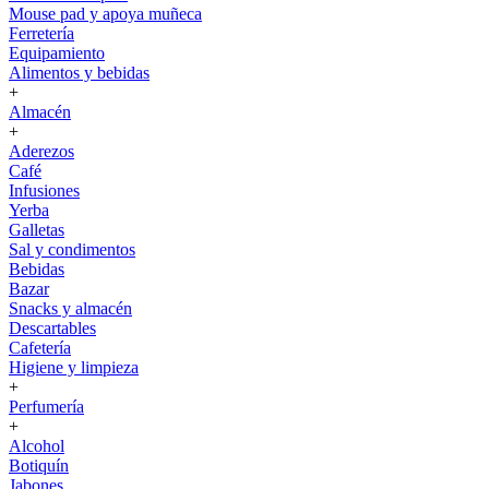
Mouse pad y apoya muñeca
Ferretería
Equipamiento
Alimentos y bebidas
+
Almacén
+
Aderezos
Café
Infusiones
Yerba
Galletas
Sal y condimentos
Bebidas
Bazar
Snacks y almacén
Descartables
Cafetería
Higiene y limpieza
+
Perfumería
+
Alcohol
Botiquín
Jabones