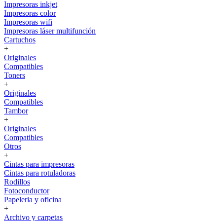
Impresoras inkjet
Impresoras color
Impresoras wifi
Impresoras láser multifunción
Cartuchos
+
Originales
Compatibles
Toners
+
Originales
Compatibles
Tambor
+
Originales
Compatibles
Otros
+
Cintas para impresoras
Cintas para rotuladoras
Rodillos
Fotoconductor
Papeleria y oficina
+
Archivo y carpetas