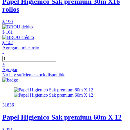
Papel Higienico Sak premium 30m X16
rollos
$ 190
$ 161
$ 142
Agregar a mi carrito
-
+
Agregar
No hay suficiente stock disponible
31836
Papel Higienico Sak premium 60m X 12
$ 251