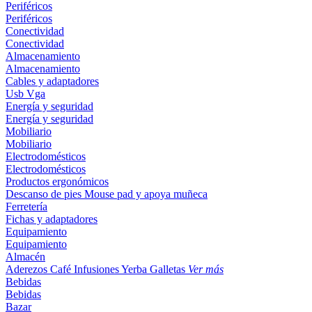
Periféricos
Periféricos
Conectividad
Conectividad
Almacenamiento
Almacenamiento
Cables y adaptadores
Usb
Vga
Energía y seguridad
Energía y seguridad
Mobiliario
Mobiliario
Electrodomésticos
Electrodomésticos
Productos ergonómicos
Descanso de pies
Mouse pad y apoya muñeca
Ferretería
Fichas y adaptadores
Equipamiento
Equipamiento
Almacén
Aderezos
Café
Infusiones
Yerba
Galletas
Ver más
Bebidas
Bebidas
Bazar