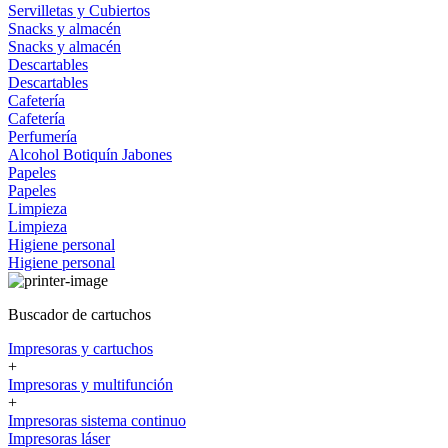
Servilletas y Cubiertos
Snacks y almacén
Snacks y almacén
Descartables
Descartables
Cafetería
Cafetería
Perfumería
Alcohol
Botiquín
Jabones
Papeles
Papeles
Limpieza
Limpieza
Higiene personal
Higiene personal
Buscador de cartuchos
Impresoras y cartuchos
+
Impresoras y multifunción
+
Impresoras sistema continuo
Impresoras láser