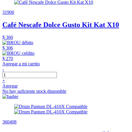
31906
Café Nescafe Dolce Gusto Kit Kat X10
$ 360
$ 306
$ 270
Agregar a mi carrito
-
+
Agregar
No hay suficiente stock disponible
360408