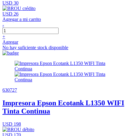
USD 30
USD 26
Agregar a mi carrito
-
+
Agregar
No hay suficiente stock disponible
630727
Impresora Epson Ecotank L1350 WIFI
Tinta Continua
USD 198
USD 170