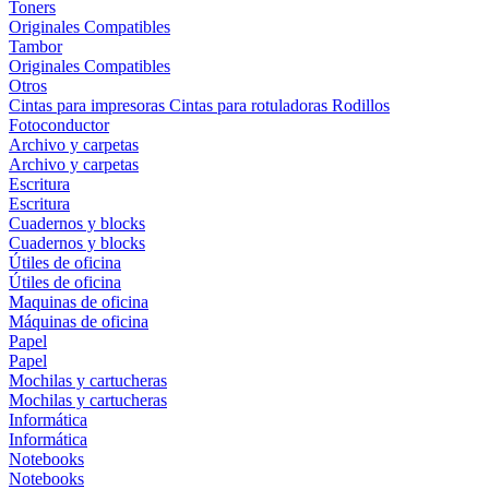
Toners
Originales
Compatibles
Tambor
Originales
Compatibles
Otros
Cintas para impresoras
Cintas para rotuladoras
Rodillos
Fotoconductor
Archivo y carpetas
Archivo y carpetas
Escritura
Escritura
Cuadernos y blocks
Cuadernos y blocks
Útiles de oficina
Útiles de oficina
Maquinas de oficina
Máquinas de oficina
Papel
Papel
Mochilas y cartucheras
Mochilas y cartucheras
Informática
Informática
Notebooks
Notebooks