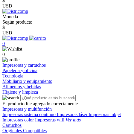
$
USD
Moneda
Según producto
$
USD
0
0
Impresoras y cartuchos
Papeleria y oficina
Tecnología
Mobiliario y equipamiento
Alimentos y bebidas
Higiene y limpieza
El producto fue agregado correctamente
Impresoras y multifunción
Impresoras sistema continuo
Impresoras láser
Impresoras inkjet
Impresoras color
Impresoras wifi
Ver más
Cartuchos
Originales
Compatibles