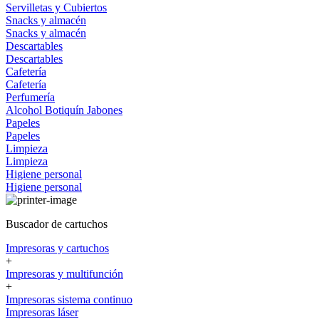
Servilletas y Cubiertos
Snacks y almacén
Snacks y almacén
Descartables
Descartables
Cafetería
Cafetería
Perfumería
Alcohol
Botiquín
Jabones
Papeles
Papeles
Limpieza
Limpieza
Higiene personal
Higiene personal
Buscador de cartuchos
Impresoras y cartuchos
+
Impresoras y multifunción
+
Impresoras sistema continuo
Impresoras láser