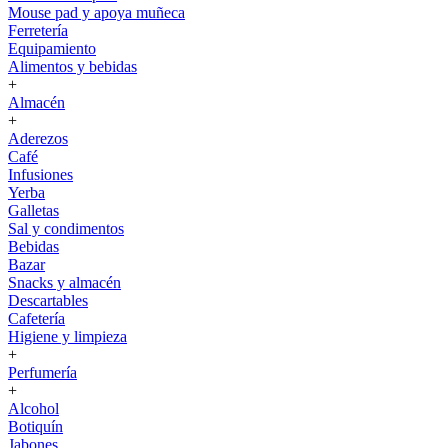
Mouse pad y apoya muñeca
Ferretería
Equipamiento
Alimentos y bebidas
+
Almacén
+
Aderezos
Café
Infusiones
Yerba
Galletas
Sal y condimentos
Bebidas
Bazar
Snacks y almacén
Descartables
Cafetería
Higiene y limpieza
+
Perfumería
+
Alcohol
Botiquín
Jabones