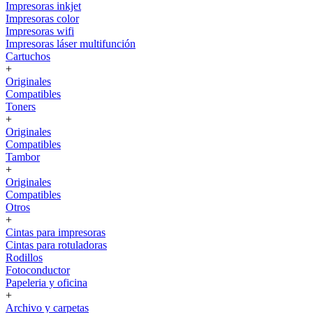
Impresoras inkjet
Impresoras color
Impresoras wifi
Impresoras láser multifunción
Cartuchos
+
Originales
Compatibles
Toners
+
Originales
Compatibles
Tambor
+
Originales
Compatibles
Otros
+
Cintas para impresoras
Cintas para rotuladoras
Rodillos
Fotoconductor
Papeleria y oficina
+
Archivo y carpetas