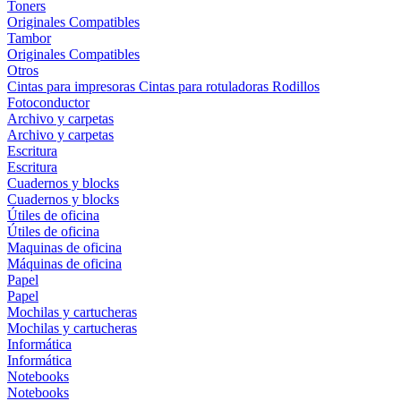
Toners
Originales
Compatibles
Tambor
Originales
Compatibles
Otros
Cintas para impresoras
Cintas para rotuladoras
Rodillos
Fotoconductor
Archivo y carpetas
Archivo y carpetas
Escritura
Escritura
Cuadernos y blocks
Cuadernos y blocks
Útiles de oficina
Útiles de oficina
Maquinas de oficina
Máquinas de oficina
Papel
Papel
Mochilas y cartucheras
Mochilas y cartucheras
Informática
Informática
Notebooks
Notebooks