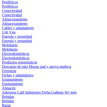
Periféricos
Periféricos
Conectividad
Conectividad
Almacenamiento
Almacenamiento
Cables y adaptadores
Usb
Vga
Energía y seguridad
Energía y seguridad
Mobiliario
Mobiliario
Electrodomésticos
Electrodomésticos
Productos ergonómicos
Descanso de pies
Mouse pad y apoya muñeca
Ferretería
Fichas y adaptadores
Equipamiento
Equipamiento
Almacén
Aderezos
Café
Infusiones
Yerba
Galletas
Ver más
Bebidas
Bebidas
Bazar