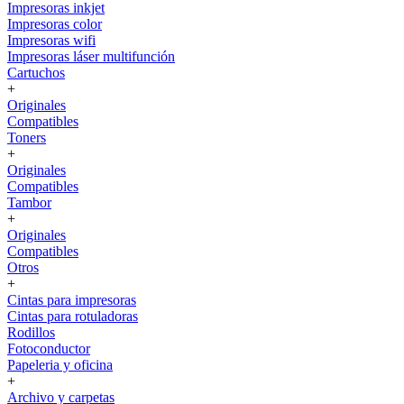
Impresoras inkjet
Impresoras color
Impresoras wifi
Impresoras láser multifunción
Cartuchos
+
Originales
Compatibles
Toners
+
Originales
Compatibles
Tambor
+
Originales
Compatibles
Otros
+
Cintas para impresoras
Cintas para rotuladoras
Rodillos
Fotoconductor
Papeleria y oficina
+
Archivo y carpetas