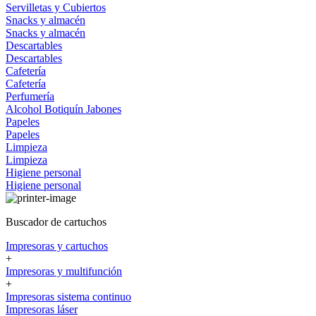
Servilletas y Cubiertos
Snacks y almacén
Snacks y almacén
Descartables
Descartables
Cafetería
Cafetería
Perfumería
Alcohol
Botiquín
Jabones
Papeles
Papeles
Limpieza
Limpieza
Higiene personal
Higiene personal
Buscador de cartuchos
Impresoras y cartuchos
+
Impresoras y multifunción
+
Impresoras sistema continuo
Impresoras láser