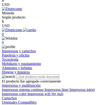
$
USD
Moneda
Según producto
$
USD
0
0
Impresoras y cartuchos
Papeleria y oficina
Tecnología
Mobiliario y equipamiento
Alimentos y bebidas
Higiene y limpieza
El producto fue agregado correctamente
Impresoras y multifunción
Impresoras sistema continuo
Impresoras láser
Impresoras inkjet
Impresoras color
Impresoras wifi
Ver más
Cartuchos
Originales
Compatibles