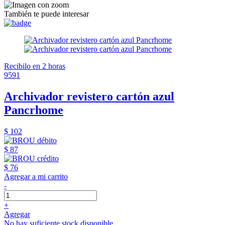
También te puede interesar
Recibilo en 2 horas
9591
Archivador revistero cartón azul
Pancrhome
$ 102
$ 87
$ 76
Agregar a mi carrito
-
+
Agregar
No hay suficiente stock disponible