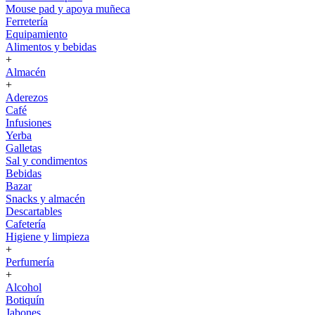
Mouse pad y apoya muñeca
Ferretería
Equipamiento
Alimentos y bebidas
+
Almacén
+
Aderezos
Café
Infusiones
Yerba
Galletas
Sal y condimentos
Bebidas
Bazar
Snacks y almacén
Descartables
Cafetería
Higiene y limpieza
+
Perfumería
+
Alcohol
Botiquín
Jabones