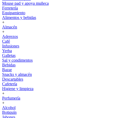
Mouse pad y apoya muñeca
Ferretería
Equipamiento
Alimentos y bebidas
+
Almacén
+
Aderezos
Café
Infusiones
Yerba
Galletas
Sal y condimentos
Bebidas
Bazar
Snacks y almacén
Descartables
Cafetería
Higiene y limpieza
+
Perfumería
+
Alcohol
Botiquín
Jabones