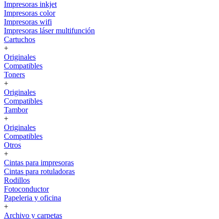
Impresoras inkjet
Impresoras color
Impresoras wifi
Impresoras láser multifunción
Cartuchos
+
Originales
Compatibles
Toners
+
Originales
Compatibles
Tambor
+
Originales
Compatibles
Otros
+
Cintas para impresoras
Cintas para rotuladoras
Rodillos
Fotoconductor
Papeleria y oficina
+
Archivo y carpetas