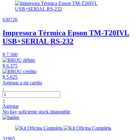
630726
Impresora Térmica Epson TM-T20IVL
USB+SERIAL RS-232
$ 7.500
$ 6.375
$ 5.625
Agregar a mi carrito
-
+
Agregar
No hay suficiente stock disponible
31905