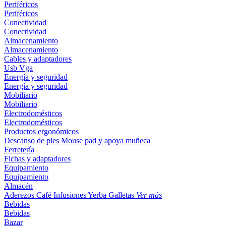
Periféricos
Periféricos
Conectividad
Conectividad
Almacenamiento
Almacenamiento
Cables y adaptadores
Usb
Vga
Energía y seguridad
Energía y seguridad
Mobiliario
Mobiliario
Electrodomésticos
Electrodomésticos
Productos ergonómicos
Descanso de pies
Mouse pad y apoya muñeca
Ferretería
Fichas y adaptadores
Equipamiento
Equipamiento
Almacén
Aderezos
Café
Infusiones
Yerba
Galletas
Ver más
Bebidas
Bebidas
Bazar