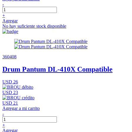
-
+
Agregar
No hay suficiente stock disponible
360408
Drum Pantum DL-410X Compatible
USD 26
USD 23
USD 21
Agregar a mi carrito
-
+
Agregar