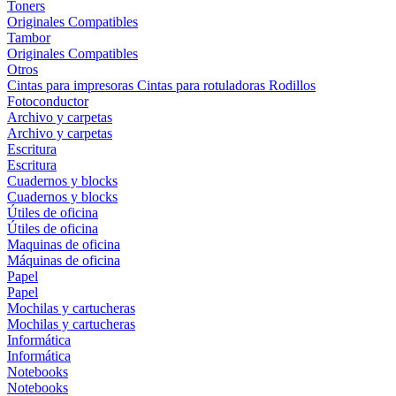
Toners
Originales
Compatibles
Tambor
Originales
Compatibles
Otros
Cintas para impresoras
Cintas para rotuladoras
Rodillos
Fotoconductor
Archivo y carpetas
Archivo y carpetas
Escritura
Escritura
Cuadernos y blocks
Cuadernos y blocks
Útiles de oficina
Útiles de oficina
Maquinas de oficina
Máquinas de oficina
Papel
Papel
Mochilas y cartucheras
Mochilas y cartucheras
Informática
Informática
Notebooks
Notebooks