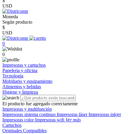
$
USD
Moneda
Según producto
$
USD
0
0
Impresoras y cartuchos
Papeleria y oficina
Tecnología
Mobiliario y equipamiento
Alimentos y bebidas
Higiene y limpieza
El producto fue agregado correctamente
Impresoras y multifunción
Impresoras sistema continuo
Impresoras láser
Impresoras inkjet
Impresoras color
Impresoras wifi
Ver más
Cartuchos
Originales
Compatibles