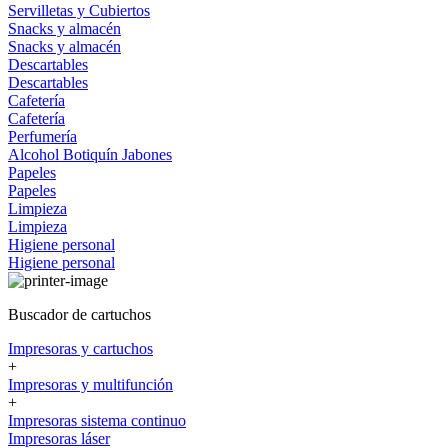
Servilletas y Cubiertos
Snacks y almacén
Snacks y almacén
Descartables
Descartables
Cafetería
Cafetería
Perfumería
Alcohol
Botiquín
Jabones
Papeles
Papeles
Limpieza
Limpieza
Higiene personal
Higiene personal
Buscador de cartuchos
Impresoras y cartuchos
+
Impresoras y multifunción
+
Impresoras sistema continuo
Impresoras láser