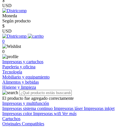
$
USD
Moneda
Según producto
$
USD
0
0
Impresoras y cartuchos
Papeleria y oficina
Tecnología
Mobiliario y equipamiento
Alimentos y bebidas
Higiene y limpieza
El producto fue agregado correctamente
Impresoras y multifunción
Impresoras sistema continuo
Impresoras láser
Impresoras inkjet
Impresoras color
Impresoras wifi
Ver más
Cartuchos
Originales
Compatibles