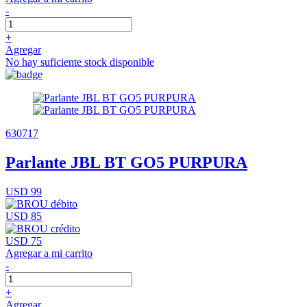
-
+
Agregar
No hay suficiente stock disponible
630717
Parlante JBL BT GO5 PURPURA
USD 99
USD 85
USD 75
Agregar a mi carrito
-
+
Agregar