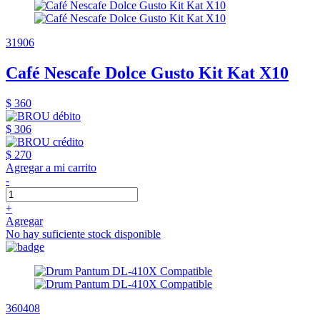
31906
Café Nescafe Dolce Gusto Kit Kat X10
$ 360
$ 306
$ 270
Agregar a mi carrito
-
+
Agregar
No hay suficiente stock disponible
360408