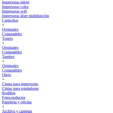
Impresoras inkjet
Impresoras color
Impresoras wifi
Impresoras láser multifunción
Cartuchos
+
Originales
Compatibles
Toners
+
Originales
Compatibles
Tambor
+
Originales
Compatibles
Otros
+
Cintas para impresoras
Cintas para rotuladoras
Rodillos
Fotoconductor
Papeleria y oficina
+
Archivo y carpetas