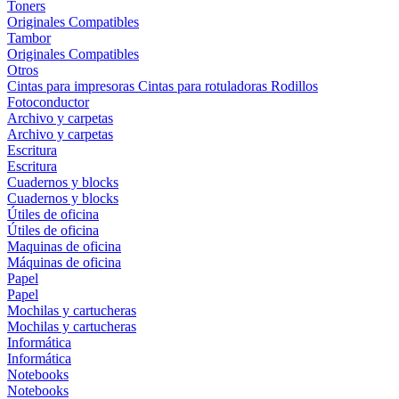
Toners
Originales
Compatibles
Tambor
Originales
Compatibles
Otros
Cintas para impresoras
Cintas para rotuladoras
Rodillos
Fotoconductor
Archivo y carpetas
Archivo y carpetas
Escritura
Escritura
Cuadernos y blocks
Cuadernos y blocks
Útiles de oficina
Útiles de oficina
Maquinas de oficina
Máquinas de oficina
Papel
Papel
Mochilas y cartucheras
Mochilas y cartucheras
Informática
Informática
Notebooks
Notebooks