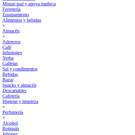
Mouse pad y apoya muñeca
Ferretería
Equipamiento
Alimentos y bebidas
+
Almacén
+
Aderezos
Café
Infusiones
Yerba
Galletas
Sal y condimentos
Bebidas
Bazar
Snacks y almacén
Descartables
Cafetería
Higiene y limpieza
+
Perfumería
+
Alcohol
Botiquín
Jabones