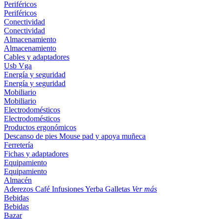
Periféricos
Periféricos
Conectividad
Conectividad
Almacenamiento
Almacenamiento
Cables y adaptadores
Usb
Vga
Energía y seguridad
Energía y seguridad
Mobiliario
Mobiliario
Electrodomésticos
Electrodomésticos
Productos ergonómicos
Descanso de pies
Mouse pad y apoya muñeca
Ferretería
Fichas y adaptadores
Equipamiento
Equipamiento
Almacén
Aderezos
Café
Infusiones
Yerba
Galletas
Ver más
Bebidas
Bebidas
Bazar