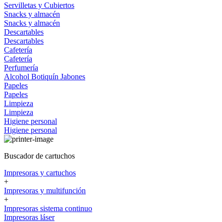
Servilletas y Cubiertos
Snacks y almacén
Snacks y almacén
Descartables
Descartables
Cafetería
Cafetería
Perfumería
Alcohol
Botiquín
Jabones
Papeles
Papeles
Limpieza
Limpieza
Higiene personal
Higiene personal
Buscador de cartuchos
Impresoras y cartuchos
+
Impresoras y multifunción
+
Impresoras sistema continuo
Impresoras láser