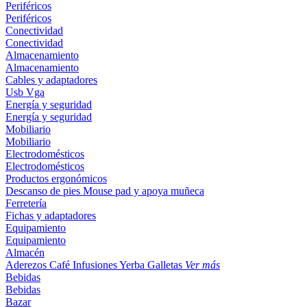
Periféricos
Periféricos
Conectividad
Conectividad
Almacenamiento
Almacenamiento
Cables y adaptadores
Usb
Vga
Energía y seguridad
Energía y seguridad
Mobiliario
Mobiliario
Electrodomésticos
Electrodomésticos
Productos ergonómicos
Descanso de pies
Mouse pad y apoya muñeca
Ferretería
Fichas y adaptadores
Equipamiento
Equipamiento
Almacén
Aderezos
Café
Infusiones
Yerba
Galletas
Ver más
Bebidas
Bebidas
Bazar