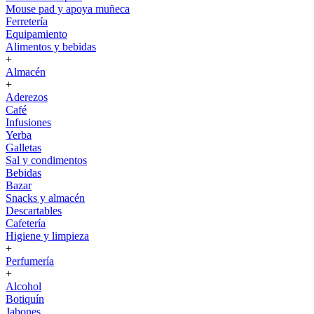
Mouse pad y apoya muñeca
Ferretería
Equipamiento
Alimentos y bebidas
+
Almacén
+
Aderezos
Café
Infusiones
Yerba
Galletas
Sal y condimentos
Bebidas
Bazar
Snacks y almacén
Descartables
Cafetería
Higiene y limpieza
+
Perfumería
+
Alcohol
Botiquín
Jabones