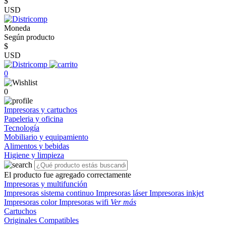
$
USD
Moneda
Según producto
$
USD
0
0
Impresoras y cartuchos
Papeleria y oficina
Tecnología
Mobiliario y equipamiento
Alimentos y bebidas
Higiene y limpieza
El producto fue agregado correctamente
Impresoras y multifunción
Impresoras sistema continuo
Impresoras láser
Impresoras inkjet
Impresoras color
Impresoras wifi
Ver más
Cartuchos
Originales
Compatibles