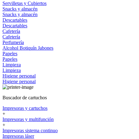
Servilletas y Cubiertos
Snacks y almacén
Snacks y almacén
Descartables
Descartables
Cafetería
Cafetería
Perfumería
Alcohol
Botiquín
Jabones
Papeles
Papeles
Limpieza
Limpieza
Higiene personal
Higiene personal
Buscador de cartuchos
Impresoras y cartuchos
+
Impresoras y multifunción
+
Impresoras sistema continuo
Impresoras láser