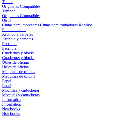
Toners
Originales
Compatibles
Tambor
Originales
Compatibles
Otros
Cintas para impresoras
Cintas para rotuladoras
Rodillos
Fotoconductor
Archivo y carpetas
Archivo y carpetas
Escritura
Escritura
Cuadernos y blocks
Cuadernos y blocks
Útiles de oficina
Útiles de oficina
Maquinas de oficina
Máquinas de oficina
Papel
Papel
Mochilas y cartucheras
Mochilas y cartucheras
Informática
Informática
Notebooks
Notebooks