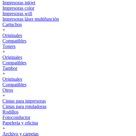
Impresoras inkjet
Impresoras color
Impresoras wifi
Impresoras láser multifunción
Cartuchos
+
Originales
Compatibles
Toners
+
Originales
Compatibles
Tambor
+
Originales
Compatibles
Otros
+
Cintas para impresoras
Cintas para rotuladoras
Rodillos
Fotoconductor
Papeleria y oficina
+
Archivo y carpetas