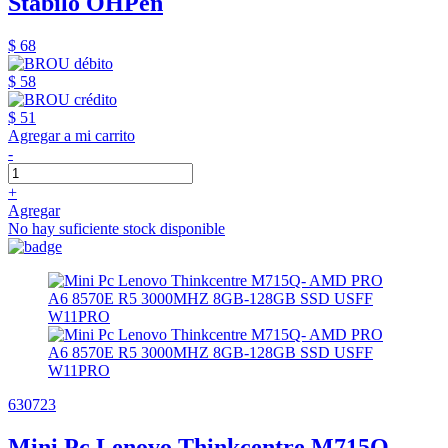
Stabilo OHPen
$ 68
$ 58
$ 51
Agregar a mi carrito
-
+
Agregar
No hay suficiente stock disponible
630723
Mini Pc Lenovo Thinkcentre M715Q-