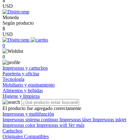
$
USD
Moneda
Según producto
$
USD
0
0
Impresoras y cartuchos
Papeleria y oficina
Tecnología
Mobiliario y equipamiento
Alimentos y bebidas
Higiene y limpieza
El producto fue agregado correctamente
Impresoras y multifunción
Impresoras sistema continuo
Impresoras láser
Impresoras inkjet
Impresoras color
Impresoras wifi
Ver más
Cartuchos
Originales
Compatibles