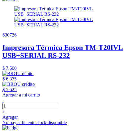
630726
Impresora Térmica Epson TM-T20IVL
USB+SERIAL RS-232
$ 7.500
$ 6.375
$ 5.625
Agregar a mi carrito
-
+
Agregar
No hay suficiente stock disponible