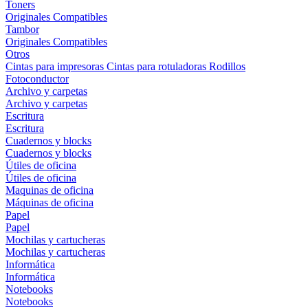
Toners
Originales
Compatibles
Tambor
Originales
Compatibles
Otros
Cintas para impresoras
Cintas para rotuladoras
Rodillos
Fotoconductor
Archivo y carpetas
Archivo y carpetas
Escritura
Escritura
Cuadernos y blocks
Cuadernos y blocks
Útiles de oficina
Útiles de oficina
Maquinas de oficina
Máquinas de oficina
Papel
Papel
Mochilas y cartucheras
Mochilas y cartucheras
Informática
Informática
Notebooks
Notebooks