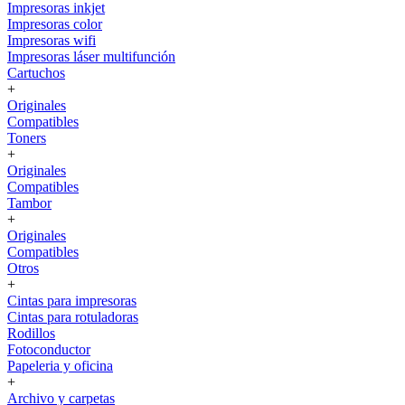
Impresoras inkjet
Impresoras color
Impresoras wifi
Impresoras láser multifunción
Cartuchos
+
Originales
Compatibles
Toners
+
Originales
Compatibles
Tambor
+
Originales
Compatibles
Otros
+
Cintas para impresoras
Cintas para rotuladoras
Rodillos
Fotoconductor
Papeleria y oficina
+
Archivo y carpetas