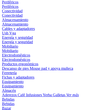
Periféricos
Periféricos
Conectividad
Conectividad
Almacenamiento
Almacenamiento
Cables y adaptadores
Usb
Vga
Energía y seguridad
Energía y seguridad
Mobiliario
Mobiliario
Electrodomésticos
Electrodomésticos
Productos ergonómicos
Descanso de pies
Mouse pad y apoya muñeca
Ferretería
Fichas y adaptadores
Equipamiento
Equipamiento
Almacén
Aderezos
Café
Infusiones
Yerba
Galletas
Ver más
Bebidas
Bebidas
Bazar