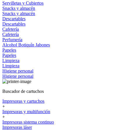
Servilletas y Cubiertos
Snacks y almacén
Snacks y almacén
Descartables
Descartables
Cafetería
Cafetería
Perfumería
Alcohol
Botiquín
Jabones
Papeles
Papeles
Limpieza
Limpieza
Higiene personal
Higiene personal
Buscador de cartuchos
Impresoras y cartuchos
+
Impresoras y multifunción
+
Impresoras sistema continuo
Impresoras láser