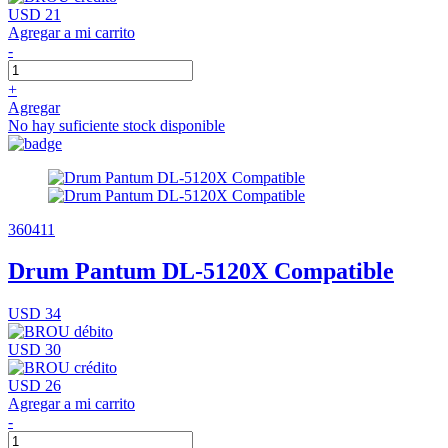
USD 21
Agregar a mi carrito
-
+
Agregar
No hay suficiente stock disponible
360411
Drum Pantum DL-5120X Compatible
USD 34
USD 30
USD 26
Agregar a mi carrito
-