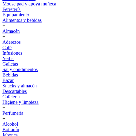
Mouse pad y apoya muñeca
Ferretería
Equipamiento
Alimentos y bebidas
+
Almacén
+
Aderezos
Café
Infusiones
Yerba
Galletas
Sal y condimentos
Bebidas
Bazar
Snacks y almacén
Descartables
Cafetería
Higiene y limpieza
+
Perfumería
+
Alcohol
Botiquín
Jabones