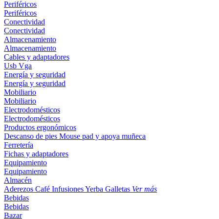
Periféricos
Periféricos
Conectividad
Conectividad
Almacenamiento
Almacenamiento
Cables y adaptadores
Usb
Vga
Energía y seguridad
Energía y seguridad
Mobiliario
Mobiliario
Electrodomésticos
Electrodomésticos
Productos ergonómicos
Descanso de pies
Mouse pad y apoya muñeca
Ferretería
Fichas y adaptadores
Equipamiento
Equipamiento
Almacén
Aderezos
Café
Infusiones
Yerba
Galletas
Ver más
Bebidas
Bebidas
Bazar