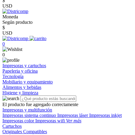
$
USD
Moneda
Según producto
$
USD
0
0
Impresoras y cartuchos
Papeleria y oficina
Tecnología
Mobiliario y equipamiento
Alimentos y bebidas
Higiene y limpieza
El producto fue agregado correctamente
Impresoras y multifunción
Impresoras sistema continuo
Impresoras láser
Impresoras inkjet
Impresoras color
Impresoras wifi
Ver más
Cartuchos
Originales
Compatibles