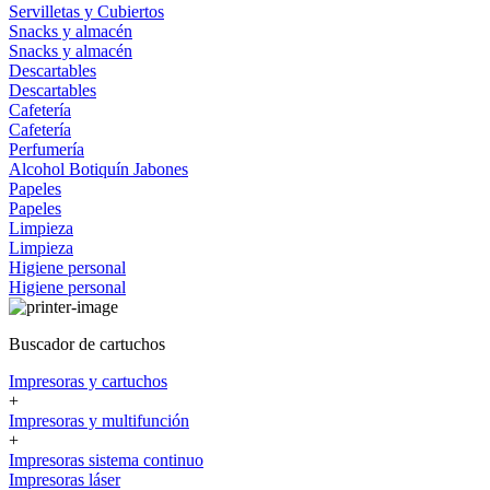
Servilletas y Cubiertos
Snacks y almacén
Snacks y almacén
Descartables
Descartables
Cafetería
Cafetería
Perfumería
Alcohol
Botiquín
Jabones
Papeles
Papeles
Limpieza
Limpieza
Higiene personal
Higiene personal
Buscador de cartuchos
Impresoras y cartuchos
+
Impresoras y multifunción
+
Impresoras sistema continuo
Impresoras láser