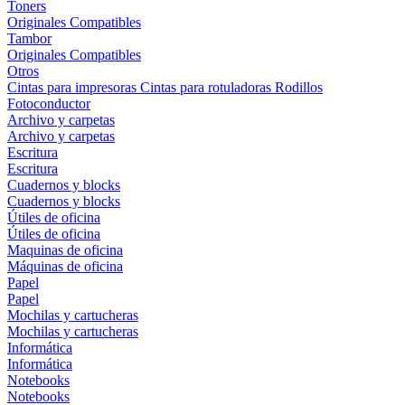
Toners
Originales
Compatibles
Tambor
Originales
Compatibles
Otros
Cintas para impresoras
Cintas para rotuladoras
Rodillos
Fotoconductor
Archivo y carpetas
Archivo y carpetas
Escritura
Escritura
Cuadernos y blocks
Cuadernos y blocks
Útiles de oficina
Útiles de oficina
Maquinas de oficina
Máquinas de oficina
Papel
Papel
Mochilas y cartucheras
Mochilas y cartucheras
Informática
Informática
Notebooks
Notebooks