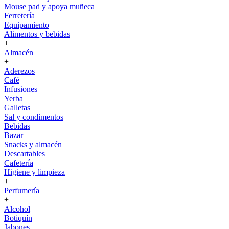
Mouse pad y apoya muñeca
Ferretería
Equipamiento
Alimentos y bebidas
+
Almacén
+
Aderezos
Café
Infusiones
Yerba
Galletas
Sal y condimentos
Bebidas
Bazar
Snacks y almacén
Descartables
Cafetería
Higiene y limpieza
+
Perfumería
+
Alcohol
Botiquín
Jabones