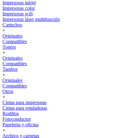
Impresoras inkjet
Impresoras color
Impresoras wifi
Impresoras láser multifunción
Cartuchos
+
Originales
Compatibles
Toners
+
Originales
Compatibles
Tambor
+
Originales
Compatibles
Otros
+
Cintas para impresoras
Cintas para rotuladoras
Rodillos
Fotoconductor
Papeleria y oficina
+
Archivo y carpetas