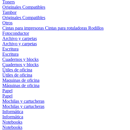
Toners
Originales
Compatibles
Tambor
Originales
Compatibles
Otros
Cintas para impresoras
Cintas para rotuladoras
Rodillos
Fotoconductor
Archivo y carpetas
Archivo y carpetas
Escritura
Escritura
Cuadernos y blocks
Cuadernos y blocks
Útiles de oficina
Útiles de oficina
Maquinas de oficina
Máquinas de oficina
Papel
Papel
Mochilas y cartucheras
Mochilas y cartucheras
Informática
Informática
Notebooks
Notebooks