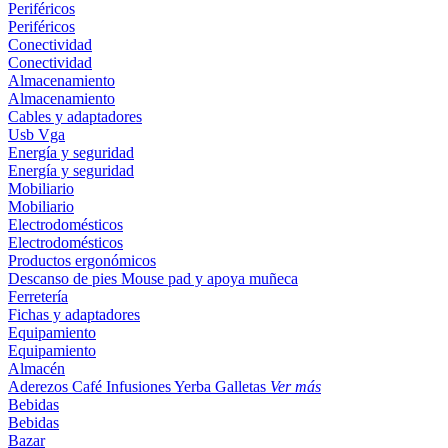
Periféricos
Periféricos
Conectividad
Conectividad
Almacenamiento
Almacenamiento
Cables y adaptadores
Usb
Vga
Energía y seguridad
Energía y seguridad
Mobiliario
Mobiliario
Electrodomésticos
Electrodomésticos
Productos ergonómicos
Descanso de pies
Mouse pad y apoya muñeca
Ferretería
Fichas y adaptadores
Equipamiento
Equipamiento
Almacén
Aderezos
Café
Infusiones
Yerba
Galletas
Ver más
Bebidas
Bebidas
Bazar