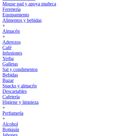
Mouse pad y apoya muñeca
Ferretería
Equipamiento
Alimentos y bebidas
+
Almacén
+
Aderezos
Café
Infusiones
Yerba
Galletas
Sal y condimentos
Bebidas
Bazar
Snacks y almacén
Descartables
Cafetería
Higiene y limpieza
+
Perfumería
+
Alcohol
Botiquín
Jabones