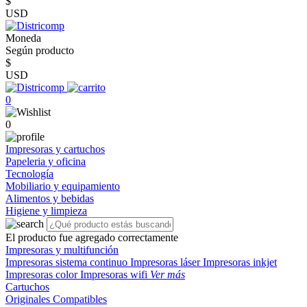
$
USD
Moneda
Según producto
$
USD
0
0
Impresoras y cartuchos
Papeleria y oficina
Tecnología
Mobiliario y equipamiento
Alimentos y bebidas
Higiene y limpieza
El producto fue agregado correctamente
Impresoras y multifunción
Impresoras sistema continuo
Impresoras láser
Impresoras inkjet
Impresoras color
Impresoras wifi
Ver más
Cartuchos
Originales
Compatibles