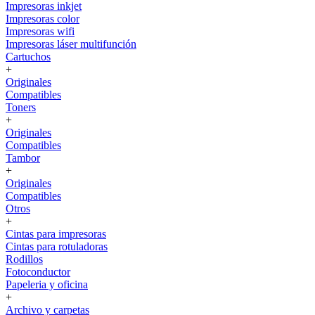
Impresoras inkjet
Impresoras color
Impresoras wifi
Impresoras láser multifunción
Cartuchos
+
Originales
Compatibles
Toners
+
Originales
Compatibles
Tambor
+
Originales
Compatibles
Otros
+
Cintas para impresoras
Cintas para rotuladoras
Rodillos
Fotoconductor
Papeleria y oficina
+
Archivo y carpetas