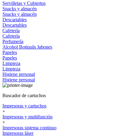
Servilletas y Cubiertos
Snacks y almacén
Snacks y almacén
Descartables
Descartables
Cafetería
Cafetería
Perfumería
Alcohol
Botiquín
Jabones
Papeles
Papeles
Limpieza
Limpieza
Higiene personal
Higiene personal
Buscador de cartuchos
Impresoras y cartuchos
+
Impresoras y multifunción
+
Impresoras sistema continuo
Impresoras láser