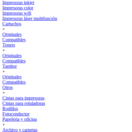
Impresoras inkjet
Impresoras color
Impresoras wifi
Impresoras láser multifunción
Cartuchos
+
Originales
Compatibles
Toners
+
Originales
Compatibles
Tambor
+
Originales
Compatibles
Otros
+
Cintas para impresoras
Cintas para rotuladoras
Rodillos
Fotoconductor
Papeleria y oficina
+
Archivo y carpetas