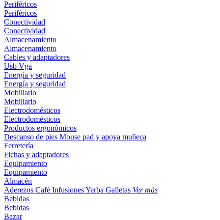
Periféricos
Periféricos
Conectividad
Conectividad
Almacenamiento
Almacenamiento
Cables y adaptadores
Usb
Vga
Energía y seguridad
Energía y seguridad
Mobiliario
Mobiliario
Electrodomésticos
Electrodomésticos
Productos ergonómicos
Descanso de pies
Mouse pad y apoya muñeca
Ferretería
Fichas y adaptadores
Equipamiento
Equipamiento
Almacén
Aderezos
Café
Infusiones
Yerba
Galletas
Ver más
Bebidas
Bebidas
Bazar