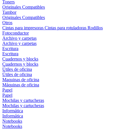
Toners
Originales
Compatibles
Tambor
Originales
Compatibles
Otros
Cintas para impresoras
Cintas para rotuladoras
Rodillos
Fotoconductor
Archivo y carpetas
Archivo y carpetas
Escritura
Escritura
Cuadernos y blocks
Cuadernos y blocks
Útiles de oficina
Útiles de oficina
Maquinas de oficina
Máquinas de oficina
Papel
Papel
Mochilas y cartucheras
Mochilas y cartucheras
Informática
Informática
Notebooks
Notebooks