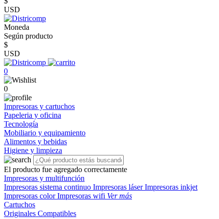
$
USD
Moneda
Según producto
$
USD
0
0
Impresoras y cartuchos
Papeleria y oficina
Tecnología
Mobiliario y equipamiento
Alimentos y bebidas
Higiene y limpieza
El producto fue agregado correctamente
Impresoras y multifunción
Impresoras sistema continuo
Impresoras láser
Impresoras inkjet
Impresoras color
Impresoras wifi
Ver más
Cartuchos
Originales
Compatibles