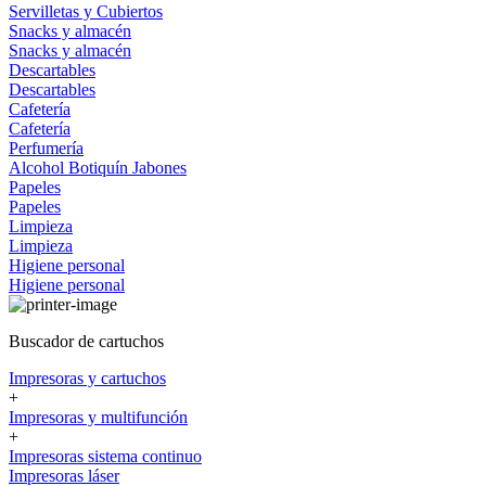
Servilletas y Cubiertos
Snacks y almacén
Snacks y almacén
Descartables
Descartables
Cafetería
Cafetería
Perfumería
Alcohol
Botiquín
Jabones
Papeles
Papeles
Limpieza
Limpieza
Higiene personal
Higiene personal
Buscador de cartuchos
Impresoras y cartuchos
+
Impresoras y multifunción
+
Impresoras sistema continuo
Impresoras láser