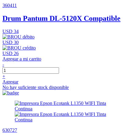
360411
Drum Pantum DL-5120X Compatible
USD 34
USD 30
USD 26
Agregar a mi carrito
-
+
Agregar
No hay suficiente stock disponible
630727