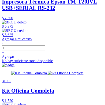
Impresora Térmica Epson TM-T20IVL
USB+SERIAL RS-232
$ 7.500
$ 6.375
$ 5.625
Agregar a mi carrito
-
+
Agregar
No hay suficiente stock disponible
31905
Kit Oficina Completa
$ 1.520