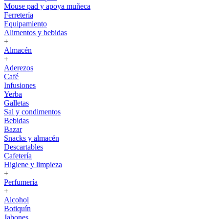
Mouse pad y apoya muñeca
Ferretería
Equipamiento
Alimentos y bebidas
+
Almacén
+
Aderezos
Café
Infusiones
Yerba
Galletas
Sal y condimentos
Bebidas
Bazar
Snacks y almacén
Descartables
Cafetería
Higiene y limpieza
+
Perfumería
+
Alcohol
Botiquín
Jabones