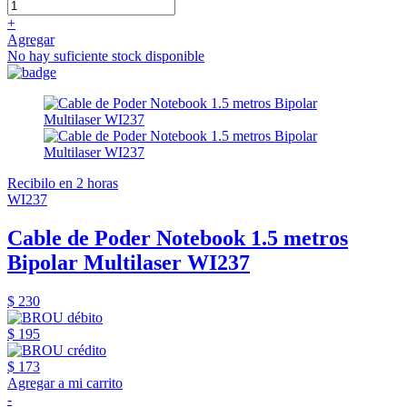
+
Agregar
No hay suficiente stock disponible
Recibilo en 2 horas
WI237
Cable de Poder Notebook 1.5 metros
Bipolar Multilaser WI237
$ 230
$ 195
$ 173
Agregar a mi carrito
-