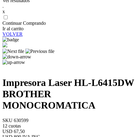
Ver resultados
.
x
Continuar Comprando
Ir al carrito
VOLVER
Impresora Laser HL-L6415DW
BROTHER
MONOCROMATICA
SKU 630599
12 cuotas
USD 67,50
USD 809
IVA INC