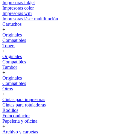
Impresoras inkjet
Impresoras color
Impresoras wifi
Impresoras láser multifunción
Cartuchos
+
Originales
Compatibles
Toners
+
Originales
Compatibles
Tambor
+
Originales
Compatibles
Otros
+
Cintas para impresoras
Cintas para rotuladoras
Rodillos
Fotoconductor
Papeleria y oficina
+
Archivo y carpetas