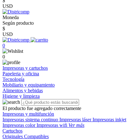
$
USD
Moneda
Según producto
$
USD
0
0
Impresoras y cartuchos
Papeleria y oficina
Tecnología
Mobiliario y equipamiento
Alimentos y bebidas
Higiene y limpieza
El producto fue agregado correctamente
Impresoras y multifunción
Impresoras sistema continuo
Impresoras láser
Impresoras inkjet
Impresoras color
Impresoras wifi
Ver más
Cartuchos
Originales
Compatibles