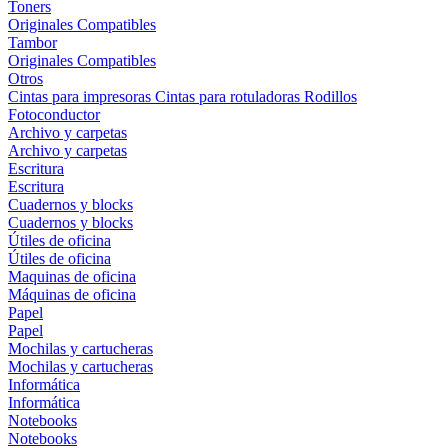
Toners
Originales
Compatibles
Tambor
Originales
Compatibles
Otros
Cintas para impresoras
Cintas para rotuladoras
Rodillos
Fotoconductor
Archivo y carpetas
Archivo y carpetas
Escritura
Escritura
Cuadernos y blocks
Cuadernos y blocks
Útiles de oficina
Útiles de oficina
Maquinas de oficina
Máquinas de oficina
Papel
Papel
Mochilas y cartucheras
Mochilas y cartucheras
Informática
Informática
Notebooks
Notebooks