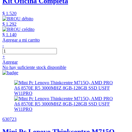
Kit Oficina Completa
$ 1.520
$ 1.292
$ 1.140
Agregar a mi carrito
-
+
Agregar
No hay suficiente stock disponible
630723
Mini Pc Lenovo Thinkcentre M715Q-