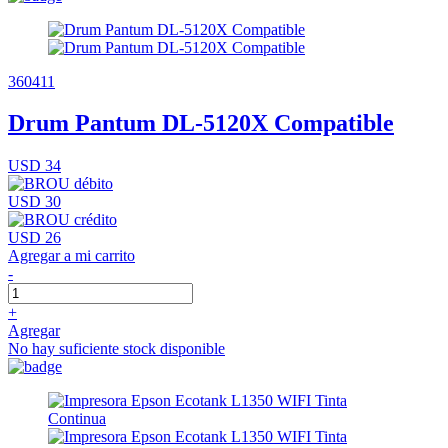
360411
Drum Pantum DL-5120X Compatible
USD 34
USD 30
USD 26
Agregar a mi carrito
-
+
Agregar
No hay suficiente stock disponible