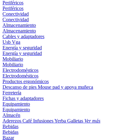
Periféricos
Periféricos
Conectividad
Conectividad
Almacenamiento
Almacenamiento
Cables y adaptadores
Usb
Vga
Energía y seguridad
Energía y seguridad
Mobiliario
Mobiliario
Electrodomésticos
Electrodomésticos
Productos ergonómicos
Descanso de pies
Mouse pad y apoya muñeca
Ferretería
Fichas y adaptadores
Equipamiento
Equipamiento
Almacén
Aderezos
Café
Infusiones
Yerba
Galletas
Ver más
Bebidas
Bebidas
Bazar