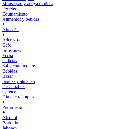
Mouse pad y apoya muñeca
Ferretería
Equipamiento
Alimentos y bebidas
+
Almacén
+
Aderezos
Café
Infusiones
Yerba
Galletas
Sal y condimentos
Bebidas
Bazar
Snacks y almacén
Descartables
Cafetería
Higiene y limpieza
+
Perfumería
+
Alcohol
Botiquín
Jabones