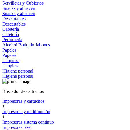
Servilletas y Cubiertos
Snacks y almacén
Snacks y almacén
Descartables
Descartables
Cafetería
Cafetería
Perfumería
Alcohol
Botiquín
Jabones
Papeles
Papeles
Limpieza
Limpieza
Higiene personal
Higiene personal
Buscador de cartuchos
Impresoras y cartuchos
+
Impresoras y multifunción
+
Impresoras sistema continuo
Impresoras láser