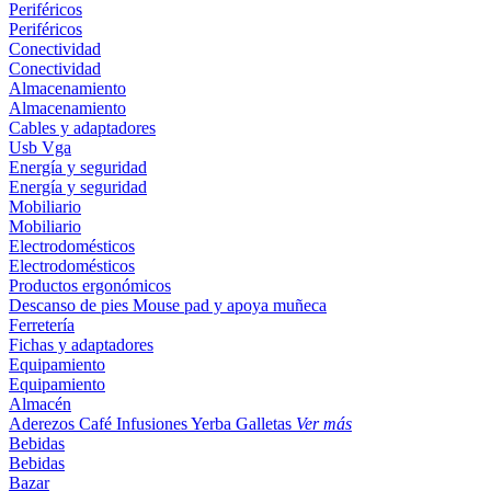
Periféricos
Periféricos
Conectividad
Conectividad
Almacenamiento
Almacenamiento
Cables y adaptadores
Usb
Vga
Energía y seguridad
Energía y seguridad
Mobiliario
Mobiliario
Electrodomésticos
Electrodomésticos
Productos ergonómicos
Descanso de pies
Mouse pad y apoya muñeca
Ferretería
Fichas y adaptadores
Equipamiento
Equipamiento
Almacén
Aderezos
Café
Infusiones
Yerba
Galletas
Ver más
Bebidas
Bebidas
Bazar