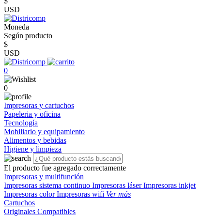
$
USD
Moneda
Según producto
$
USD
0
0
Impresoras y cartuchos
Papeleria y oficina
Tecnología
Mobiliario y equipamiento
Alimentos y bebidas
Higiene y limpieza
El producto fue agregado correctamente
Impresoras y multifunción
Impresoras sistema continuo
Impresoras láser
Impresoras inkjet
Impresoras color
Impresoras wifi
Ver más
Cartuchos
Originales
Compatibles