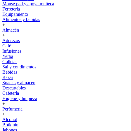
Mouse pad y apoya muñeca
Ferretería
Equipamiento
Alimentos y bebidas
+
Almacén
+
Aderezos
Café
Infusiones
Yerba
Galletas
Sal y condimentos
Bebidas
Bazar
Snacks y almacén
Descartables
Cafetería
Higiene y limpieza
+
Perfumería
+
Alcohol
Botiquín
Jabones