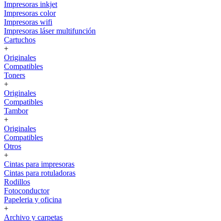
Impresoras inkjet
Impresoras color
Impresoras wifi
Impresoras láser multifunción
Cartuchos
+
Originales
Compatibles
Toners
+
Originales
Compatibles
Tambor
+
Originales
Compatibles
Otros
+
Cintas para impresoras
Cintas para rotuladoras
Rodillos
Fotoconductor
Papeleria y oficina
+
Archivo y carpetas