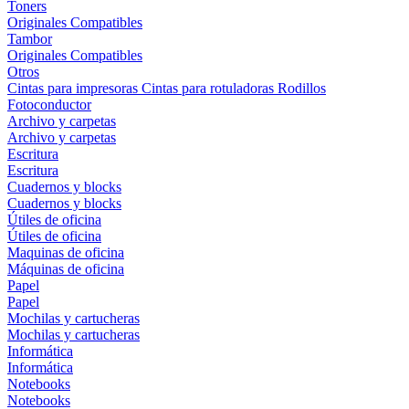
Toners
Originales
Compatibles
Tambor
Originales
Compatibles
Otros
Cintas para impresoras
Cintas para rotuladoras
Rodillos
Fotoconductor
Archivo y carpetas
Archivo y carpetas
Escritura
Escritura
Cuadernos y blocks
Cuadernos y blocks
Útiles de oficina
Útiles de oficina
Maquinas de oficina
Máquinas de oficina
Papel
Papel
Mochilas y cartucheras
Mochilas y cartucheras
Informática
Informática
Notebooks
Notebooks