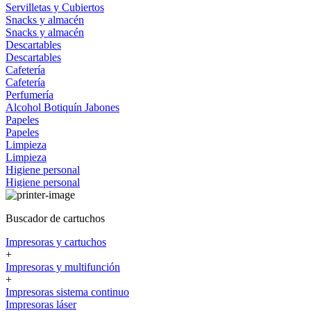
Servilletas y Cubiertos
Snacks y almacén
Snacks y almacén
Descartables
Descartables
Cafetería
Cafetería
Perfumería
Alcohol
Botiquín
Jabones
Papeles
Papeles
Limpieza
Limpieza
Higiene personal
Higiene personal
Buscador de cartuchos
Impresoras y cartuchos
+
Impresoras y multifunción
+
Impresoras sistema continuo
Impresoras láser