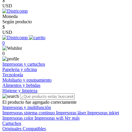
$
USD
Moneda
Según producto
$
USD
0
0
Impresoras y cartuchos
Papeleria y oficina
Tecnología
Mobiliario y equipamiento
Alimentos y bebidas
Higiene y limpieza
El producto fue agregado correctamente
Impresoras y multifunción
Impresoras sistema continuo
Impresoras láser
Impresoras inkjet
Impresoras color
Impresoras wifi
Ver más
Cartuchos
Originales
Compatibles