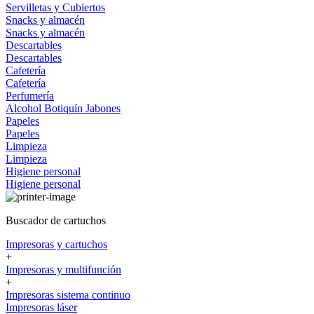
Servilletas y Cubiertos
Snacks y almacén
Snacks y almacén
Descartables
Descartables
Cafetería
Cafetería
Perfumería
Alcohol
Botiquín
Jabones
Papeles
Papeles
Limpieza
Limpieza
Higiene personal
Higiene personal
Buscador de cartuchos
Impresoras y cartuchos
+
Impresoras y multifunción
+
Impresoras sistema continuo
Impresoras láser