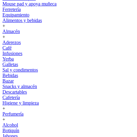
Mouse pad y apoya muñeca
Ferretería
Equipamiento
Alimentos y bebidas
+
Almacén
+
Aderezos
Café
Infusiones
Yerba
Galletas
Sal y condimentos
Bebidas
Bazar
Snacks y almacén
Descartables
Cafetería
Higiene y limpieza
+
Perfumería
+
Alcohol
Botiquín
Jabones