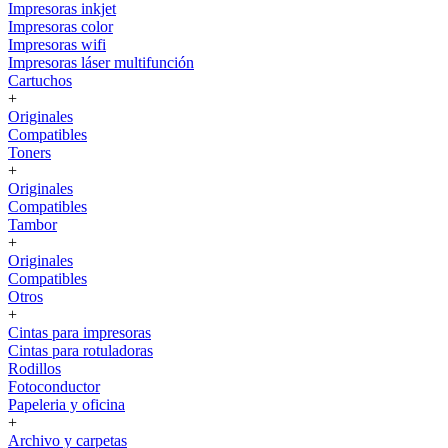
Impresoras inkjet
Impresoras color
Impresoras wifi
Impresoras láser multifunción
Cartuchos
+
Originales
Compatibles
Toners
+
Originales
Compatibles
Tambor
+
Originales
Compatibles
Otros
+
Cintas para impresoras
Cintas para rotuladoras
Rodillos
Fotoconductor
Papeleria y oficina
+
Archivo y carpetas