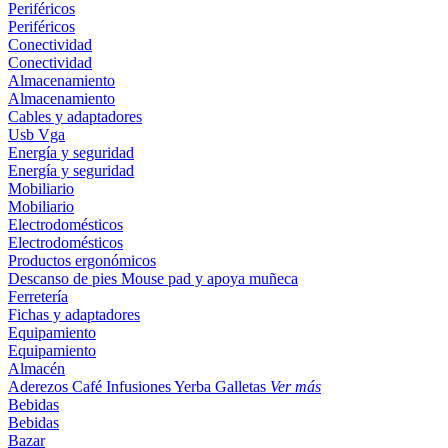
Periféricos
Periféricos
Conectividad
Conectividad
Almacenamiento
Almacenamiento
Cables y adaptadores
Usb
Vga
Energía y seguridad
Energía y seguridad
Mobiliario
Mobiliario
Electrodomésticos
Electrodomésticos
Productos ergonómicos
Descanso de pies
Mouse pad y apoya muñeca
Ferretería
Fichas y adaptadores
Equipamiento
Equipamiento
Almacén
Aderezos
Café
Infusiones
Yerba
Galletas
Ver más
Bebidas
Bebidas
Bazar