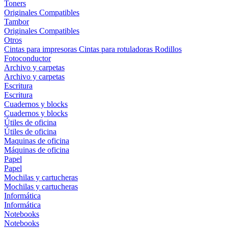
Toners
Originales
Compatibles
Tambor
Originales
Compatibles
Otros
Cintas para impresoras
Cintas para rotuladoras
Rodillos
Fotoconductor
Archivo y carpetas
Archivo y carpetas
Escritura
Escritura
Cuadernos y blocks
Cuadernos y blocks
Útiles de oficina
Útiles de oficina
Maquinas de oficina
Máquinas de oficina
Papel
Papel
Mochilas y cartucheras
Mochilas y cartucheras
Informática
Informática
Notebooks
Notebooks