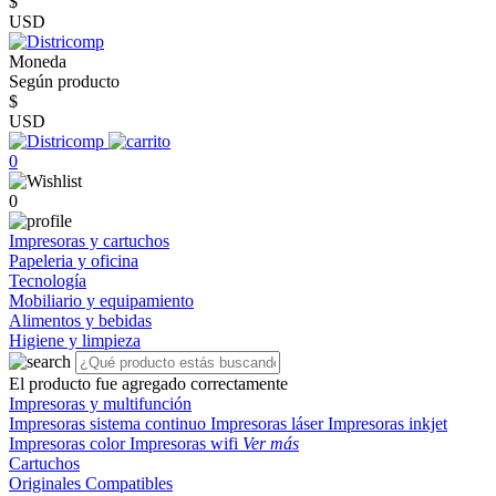
$
USD
Moneda
Según producto
$
USD
0
0
Impresoras y cartuchos
Papeleria y oficina
Tecnología
Mobiliario y equipamiento
Alimentos y bebidas
Higiene y limpieza
El producto fue agregado correctamente
Impresoras y multifunción
Impresoras sistema continuo
Impresoras láser
Impresoras inkjet
Impresoras color
Impresoras wifi
Ver más
Cartuchos
Originales
Compatibles