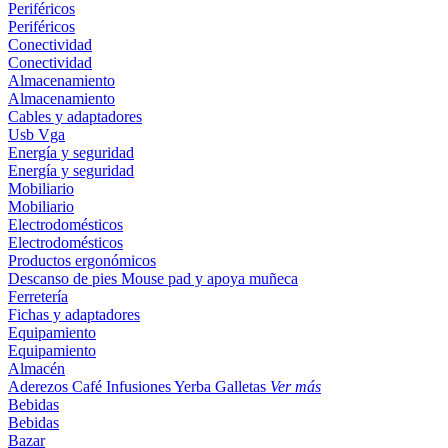
Periféricos
Periféricos
Conectividad
Conectividad
Almacenamiento
Almacenamiento
Cables y adaptadores
Usb
Vga
Energía y seguridad
Energía y seguridad
Mobiliario
Mobiliario
Electrodomésticos
Electrodomésticos
Productos ergonómicos
Descanso de pies
Mouse pad y apoya muñeca
Ferretería
Fichas y adaptadores
Equipamiento
Equipamiento
Almacén
Aderezos
Café
Infusiones
Yerba
Galletas
Ver más
Bebidas
Bebidas
Bazar