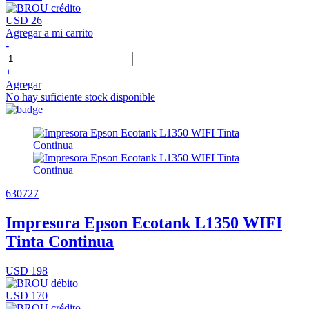
USD 26
Agregar a mi carrito
-
+
Agregar
No hay suficiente stock disponible
630727
Impresora Epson Ecotank L1350 WIFI
Tinta Continua
USD 198
USD 170