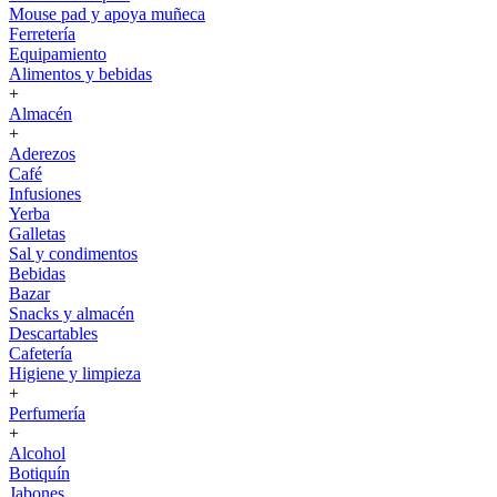
Mouse pad y apoya muñeca
Ferretería
Equipamiento
Alimentos y bebidas
+
Almacén
+
Aderezos
Café
Infusiones
Yerba
Galletas
Sal y condimentos
Bebidas
Bazar
Snacks y almacén
Descartables
Cafetería
Higiene y limpieza
+
Perfumería
+
Alcohol
Botiquín
Jabones