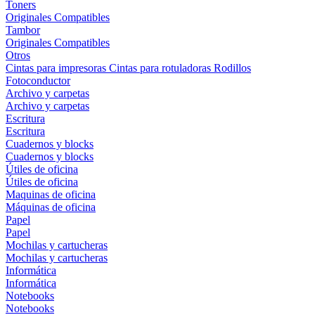
Toners
Originales
Compatibles
Tambor
Originales
Compatibles
Otros
Cintas para impresoras
Cintas para rotuladoras
Rodillos
Fotoconductor
Archivo y carpetas
Archivo y carpetas
Escritura
Escritura
Cuadernos y blocks
Cuadernos y blocks
Útiles de oficina
Útiles de oficina
Maquinas de oficina
Máquinas de oficina
Papel
Papel
Mochilas y cartucheras
Mochilas y cartucheras
Informática
Informática
Notebooks
Notebooks