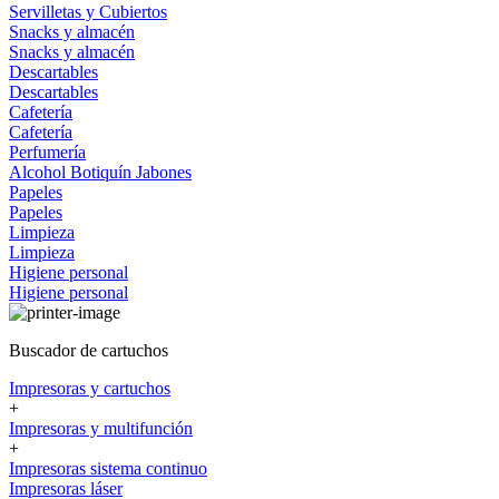
Servilletas y Cubiertos
Snacks y almacén
Snacks y almacén
Descartables
Descartables
Cafetería
Cafetería
Perfumería
Alcohol
Botiquín
Jabones
Papeles
Papeles
Limpieza
Limpieza
Higiene personal
Higiene personal
Buscador de cartuchos
Impresoras y cartuchos
+
Impresoras y multifunción
+
Impresoras sistema continuo
Impresoras láser