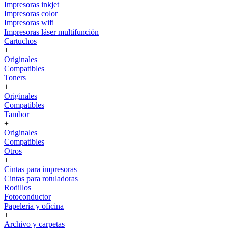
Impresoras inkjet
Impresoras color
Impresoras wifi
Impresoras láser multifunción
Cartuchos
+
Originales
Compatibles
Toners
+
Originales
Compatibles
Tambor
+
Originales
Compatibles
Otros
+
Cintas para impresoras
Cintas para rotuladoras
Rodillos
Fotoconductor
Papeleria y oficina
+
Archivo y carpetas