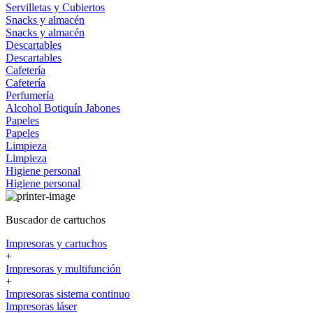
Servilletas y Cubiertos
Snacks y almacén
Snacks y almacén
Descartables
Descartables
Cafetería
Cafetería
Perfumería
Alcohol
Botiquín
Jabones
Papeles
Papeles
Limpieza
Limpieza
Higiene personal
Higiene personal
Buscador de cartuchos
Impresoras y cartuchos
+
Impresoras y multifunción
+
Impresoras sistema continuo
Impresoras láser