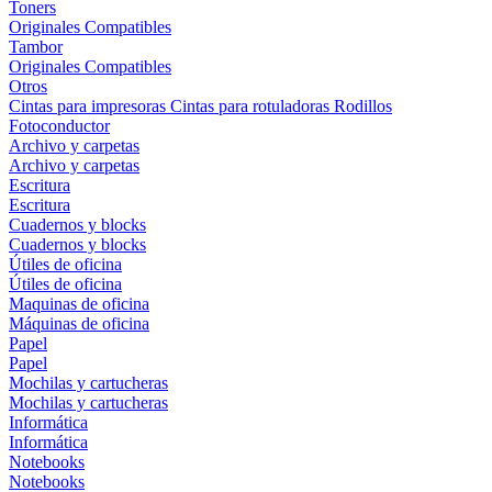
Toners
Originales
Compatibles
Tambor
Originales
Compatibles
Otros
Cintas para impresoras
Cintas para rotuladoras
Rodillos
Fotoconductor
Archivo y carpetas
Archivo y carpetas
Escritura
Escritura
Cuadernos y blocks
Cuadernos y blocks
Útiles de oficina
Útiles de oficina
Maquinas de oficina
Máquinas de oficina
Papel
Papel
Mochilas y cartucheras
Mochilas y cartucheras
Informática
Informática
Notebooks
Notebooks