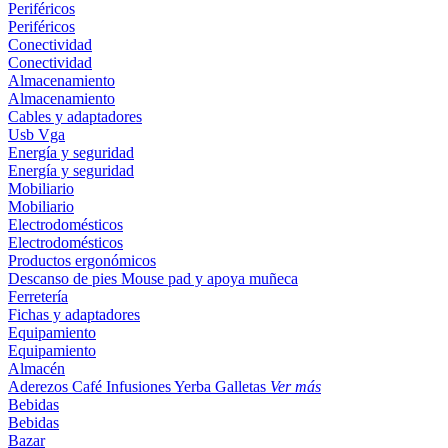
Periféricos
Periféricos
Conectividad
Conectividad
Almacenamiento
Almacenamiento
Cables y adaptadores
Usb
Vga
Energía y seguridad
Energía y seguridad
Mobiliario
Mobiliario
Electrodomésticos
Electrodomésticos
Productos ergonómicos
Descanso de pies
Mouse pad y apoya muñeca
Ferretería
Fichas y adaptadores
Equipamiento
Equipamiento
Almacén
Aderezos
Café
Infusiones
Yerba
Galletas
Ver más
Bebidas
Bebidas
Bazar