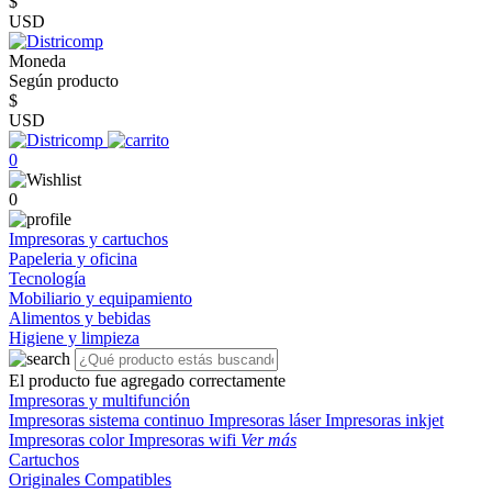
$
USD
Moneda
Según producto
$
USD
0
0
Impresoras y cartuchos
Papeleria y oficina
Tecnología
Mobiliario y equipamiento
Alimentos y bebidas
Higiene y limpieza
El producto fue agregado correctamente
Impresoras y multifunción
Impresoras sistema continuo
Impresoras láser
Impresoras inkjet
Impresoras color
Impresoras wifi
Ver más
Cartuchos
Originales
Compatibles