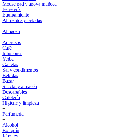
Mouse pad y apoya muñeca
Ferretería
Equipamiento
Alimentos y bebidas
+
Almacén
+
Aderezos
Café
Infusiones
Yerba
Galletas
Sal y condimentos
Bebidas
Bazar
Snacks y almacén
Descartables
Cafetería
Higiene y limpieza
+
Perfumería
+
Alcohol
Botiquín
Jabones