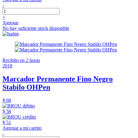
-
+
Agregar
No hay suficiente stock disponible
Recibilo en 2 horas
2018
Marcador Permanente Fino Negro
Stabilo OHPen
$ 68
$ 58
$ 51
Agregar a mi carrito
-