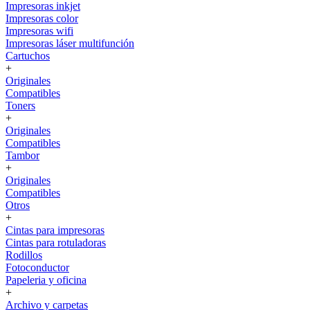
Impresoras inkjet
Impresoras color
Impresoras wifi
Impresoras láser multifunción
Cartuchos
+
Originales
Compatibles
Toners
+
Originales
Compatibles
Tambor
+
Originales
Compatibles
Otros
+
Cintas para impresoras
Cintas para rotuladoras
Rodillos
Fotoconductor
Papeleria y oficina
+
Archivo y carpetas