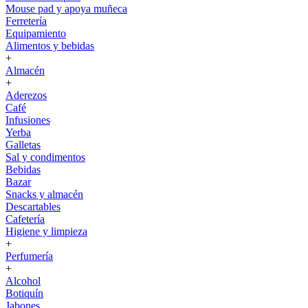
Mouse pad y apoya muñeca
Ferretería
Equipamiento
Alimentos y bebidas
+
Almacén
+
Aderezos
Café
Infusiones
Yerba
Galletas
Sal y condimentos
Bebidas
Bazar
Snacks y almacén
Descartables
Cafetería
Higiene y limpieza
+
Perfumería
+
Alcohol
Botiquín
Jabones