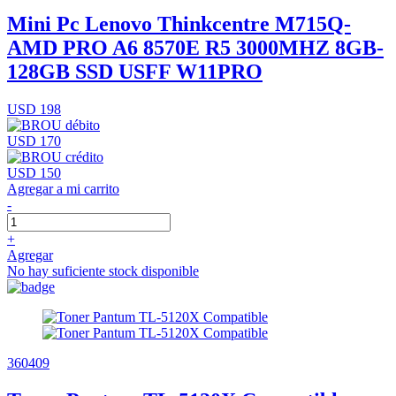
Mini Pc Lenovo Thinkcentre M715Q-
AMD PRO A6 8570E R5 3000MHZ 8GB-
128GB SSD USFF W11PRO
USD 198
USD 170
USD 150
Agregar a mi carrito
-
+
Agregar
No hay suficiente stock disponible
360409