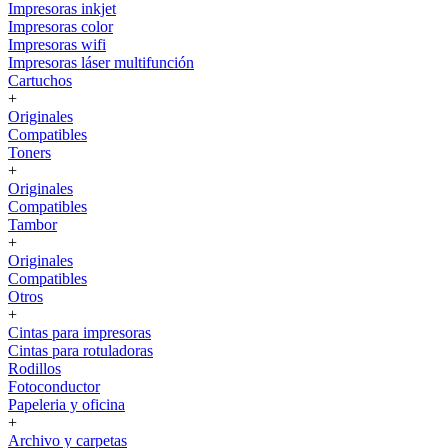
Impresoras inkjet
Impresoras color
Impresoras wifi
Impresoras láser multifunción
Cartuchos
+
Originales
Compatibles
Toners
+
Originales
Compatibles
Tambor
+
Originales
Compatibles
Otros
+
Cintas para impresoras
Cintas para rotuladoras
Rodillos
Fotoconductor
Papeleria y oficina
+
Archivo y carpetas