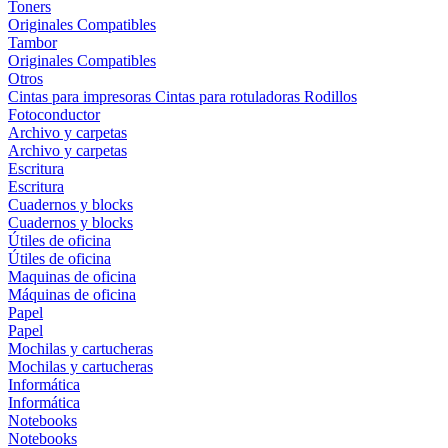
Toners
Originales
Compatibles
Tambor
Originales
Compatibles
Otros
Cintas para impresoras
Cintas para rotuladoras
Rodillos
Fotoconductor
Archivo y carpetas
Archivo y carpetas
Escritura
Escritura
Cuadernos y blocks
Cuadernos y blocks
Útiles de oficina
Útiles de oficina
Maquinas de oficina
Máquinas de oficina
Papel
Papel
Mochilas y cartucheras
Mochilas y cartucheras
Informática
Informática
Notebooks
Notebooks