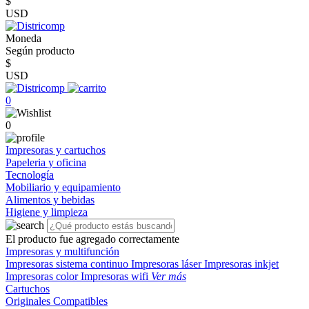
$
USD
Moneda
Según producto
$
USD
0
0
Impresoras y cartuchos
Papeleria y oficina
Tecnología
Mobiliario y equipamiento
Alimentos y bebidas
Higiene y limpieza
El producto fue agregado correctamente
Impresoras y multifunción
Impresoras sistema continuo
Impresoras láser
Impresoras inkjet
Impresoras color
Impresoras wifi
Ver más
Cartuchos
Originales
Compatibles