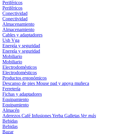
Periféricos
Periféricos
Conectividad
Conectividad
Almacenamiento
Almacenamiento
Cables y adaptadores
Usb
Vga
Energía y seguridad
Energía y seguridad
Mobiliario
Mobiliario
Electrodomésticos
Electrodomésticos
Productos ergonómicos
Descanso de pies
Mouse pad y apoya muñeca
Ferretería
Fichas y adaptadores
Equipamiento
Equipamiento
Almacén
Aderezos
Café
Infusiones
Yerba
Galletas
Ver más
Bebidas
Bebidas
Bazar