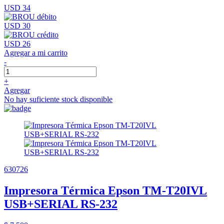
USD 34
USD 30
USD 26
Agregar a mi carrito
-
+
Agregar
No hay suficiente stock disponible
630726
Impresora Térmica Epson TM-T20IVL
USB+SERIAL RS-232