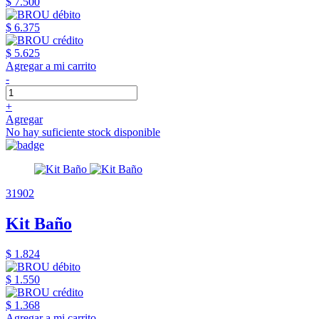
$ 7.500
$ 6.375
$ 5.625
Agregar a mi carrito
-
+
Agregar
No hay suficiente stock disponible
31902
Kit Baño
$ 1.824
$ 1.550
$ 1.368
Agregar a mi carrito