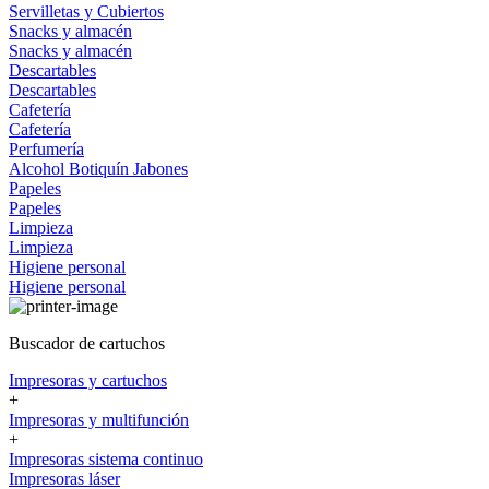
Servilletas y Cubiertos
Snacks y almacén
Snacks y almacén
Descartables
Descartables
Cafetería
Cafetería
Perfumería
Alcohol
Botiquín
Jabones
Papeles
Papeles
Limpieza
Limpieza
Higiene personal
Higiene personal
Buscador de cartuchos
Impresoras y cartuchos
+
Impresoras y multifunción
+
Impresoras sistema continuo
Impresoras láser