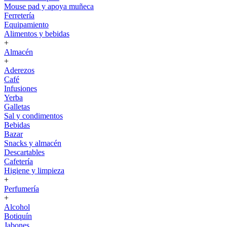
Mouse pad y apoya muñeca
Ferretería
Equipamiento
Alimentos y bebidas
+
Almacén
+
Aderezos
Café
Infusiones
Yerba
Galletas
Sal y condimentos
Bebidas
Bazar
Snacks y almacén
Descartables
Cafetería
Higiene y limpieza
+
Perfumería
+
Alcohol
Botiquín
Jabones