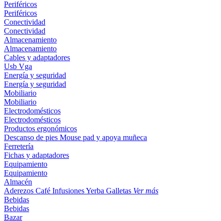
Periféricos
Periféricos
Conectividad
Conectividad
Almacenamiento
Almacenamiento
Cables y adaptadores
Usb
Vga
Energía y seguridad
Energía y seguridad
Mobiliario
Mobiliario
Electrodomésticos
Electrodomésticos
Productos ergonómicos
Descanso de pies
Mouse pad y apoya muñeca
Ferretería
Fichas y adaptadores
Equipamiento
Equipamiento
Almacén
Aderezos
Café
Infusiones
Yerba
Galletas
Ver más
Bebidas
Bebidas
Bazar