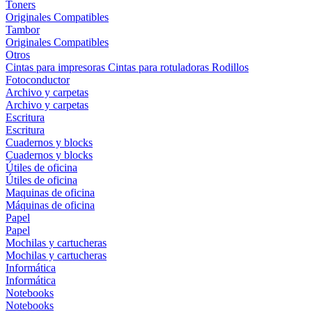
Toners
Originales
Compatibles
Tambor
Originales
Compatibles
Otros
Cintas para impresoras
Cintas para rotuladoras
Rodillos
Fotoconductor
Archivo y carpetas
Archivo y carpetas
Escritura
Escritura
Cuadernos y blocks
Cuadernos y blocks
Útiles de oficina
Útiles de oficina
Maquinas de oficina
Máquinas de oficina
Papel
Papel
Mochilas y cartucheras
Mochilas y cartucheras
Informática
Informática
Notebooks
Notebooks