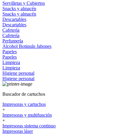
Servilletas y Cubiertos
Snacks y almacén
Snacks y almacén
Descartables
Descartables
Cafetería
Cafetería
Perfumería
Alcohol
Botiquín
Jabones
Papeles
Papeles
Limpieza
Limpieza
Higiene personal
Higiene personal
Buscador de cartuchos
Impresoras y cartuchos
+
Impresoras y multifunción
+
Impresoras sistema continuo
Impresoras láser