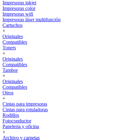
Impresoras inkjet
Impresoras color
Impresoras wifi
Impresoras láser multifunción
Cartuchos
+
Originales
Compatibles
Toners
+
Originales
Compatibles
Tambor
+
Originales
Compatibles
Otros
+
Cintas para impresoras
Cintas para rotuladoras
Rodillos
Fotoconductor
Papeleria y oficina
+
Archivo y carpetas