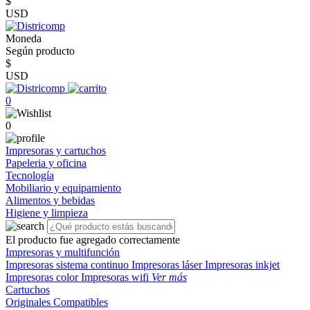
$
USD
Moneda
Según producto
$
USD
0
0
Impresoras y cartuchos
Papeleria y oficina
Tecnología
Mobiliario y equipamiento
Alimentos y bebidas
Higiene y limpieza
El producto fue agregado correctamente
Impresoras y multifunción
Impresoras sistema continuo
Impresoras láser
Impresoras inkjet
Impresoras color
Impresoras wifi
Ver más
Cartuchos
Originales
Compatibles