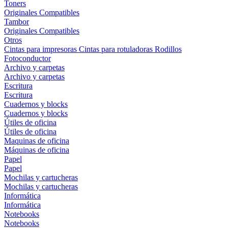
Toners
Originales
Compatibles
Tambor
Originales
Compatibles
Otros
Cintas para impresoras
Cintas para rotuladoras
Rodillos
Fotoconductor
Archivo y carpetas
Archivo y carpetas
Escritura
Escritura
Cuadernos y blocks
Cuadernos y blocks
Útiles de oficina
Útiles de oficina
Maquinas de oficina
Máquinas de oficina
Papel
Papel
Mochilas y cartucheras
Mochilas y cartucheras
Informática
Informática
Notebooks
Notebooks