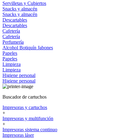
Servilletas y Cubiertos
Snacks y almacén
Snacks y almacén
Descartables
Descartables
Cafetería
Cafetería
Perfumería
Alcohol
Botiquín
Jabones
Papeles
Papeles
Limpieza
Limpieza
Higiene personal
Higiene personal
Buscador de cartuchos
Impresoras y cartuchos
+
Impresoras y multifunción
+
Impresoras sistema continuo
Impresoras láser