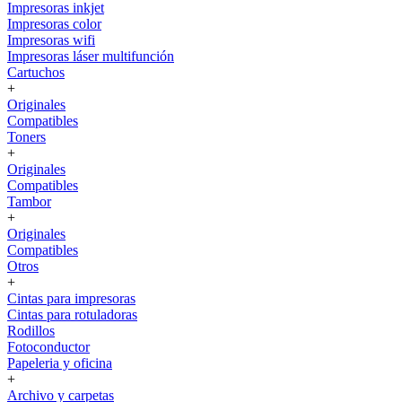
Impresoras inkjet
Impresoras color
Impresoras wifi
Impresoras láser multifunción
Cartuchos
+
Originales
Compatibles
Toners
+
Originales
Compatibles
Tambor
+
Originales
Compatibles
Otros
+
Cintas para impresoras
Cintas para rotuladoras
Rodillos
Fotoconductor
Papeleria y oficina
+
Archivo y carpetas