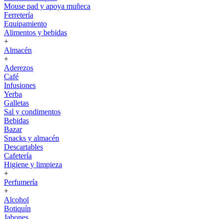
Mouse pad y apoya muñeca
Ferretería
Equipamiento
Alimentos y bebidas
+
Almacén
+
Aderezos
Café
Infusiones
Yerba
Galletas
Sal y condimentos
Bebidas
Bazar
Snacks y almacén
Descartables
Cafetería
Higiene y limpieza
+
Perfumería
+
Alcohol
Botiquín
Jabones