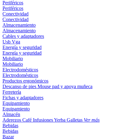
Periféricos
Periféricos
Conectividad
Conectividad
Almacenamiento
Almacenamiento
Cables y adaptadores
Usb
Vga
Energía y seguridad
Energía y seguridad
Mobiliario
Mobiliario
Electrodomésticos
Electrodomésticos
Productos ergonómicos
Descanso de pies
Mouse pad y apoya muñeca
Ferretería
Fichas y adaptadores
Equipamiento
Equipamiento
Almacén
Aderezos
Café
Infusiones
Yerba
Galletas
Ver más
Bebidas
Bebidas
Bazar