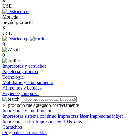
$
USD
Moneda
Según producto
$
USD
0
0
Impresoras y cartuchos
Papeleria y oficina
Tecnología
Mobiliario y equipamiento
Alimentos y bebidas
Higiene y limpieza
El producto fue agregado correctamente
Impresoras y multifunción
Impresoras sistema continuo
Impresoras láser
Impresoras inkjet
Impresoras color
Impresoras wifi
Ver más
Cartuchos
Originales
Compatibles