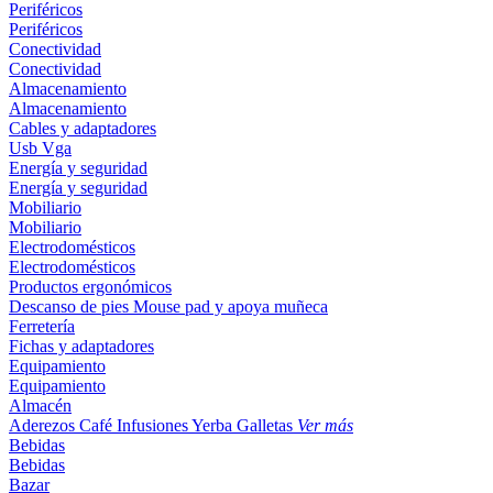
Periféricos
Periféricos
Conectividad
Conectividad
Almacenamiento
Almacenamiento
Cables y adaptadores
Usb
Vga
Energía y seguridad
Energía y seguridad
Mobiliario
Mobiliario
Electrodomésticos
Electrodomésticos
Productos ergonómicos
Descanso de pies
Mouse pad y apoya muñeca
Ferretería
Fichas y adaptadores
Equipamiento
Equipamiento
Almacén
Aderezos
Café
Infusiones
Yerba
Galletas
Ver más
Bebidas
Bebidas
Bazar