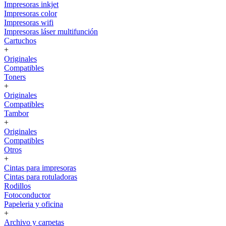
Impresoras inkjet
Impresoras color
Impresoras wifi
Impresoras láser multifunción
Cartuchos
+
Originales
Compatibles
Toners
+
Originales
Compatibles
Tambor
+
Originales
Compatibles
Otros
+
Cintas para impresoras
Cintas para rotuladoras
Rodillos
Fotoconductor
Papeleria y oficina
+
Archivo y carpetas