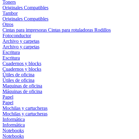
Toners
Originales
Compatibles
Tambor
Originales
Compatibles
Otros
Cintas para impresoras
Cintas para rotuladoras
Rodillos
Fotoconductor
Archivo y carpetas
Archivo y carpetas
Escritura
Escritura
Cuadernos y blocks
Cuadernos y blocks
Útiles de oficina
Útiles de oficina
Maquinas de oficina
Máquinas de oficina
Papel
Papel
Mochilas y cartucheras
Mochilas y cartucheras
Informática
Informática
Notebooks
Notebooks