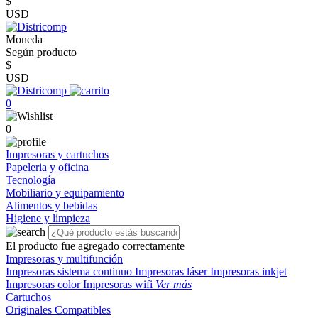
$
USD
Moneda
Según producto
$
USD
0
0
Impresoras y cartuchos
Papeleria y oficina
Tecnología
Mobiliario y equipamiento
Alimentos y bebidas
Higiene y limpieza
El producto fue agregado correctamente
Impresoras y multifunción
Impresoras sistema continuo
Impresoras láser
Impresoras inkjet
Impresoras color
Impresoras wifi
Ver más
Cartuchos
Originales
Compatibles