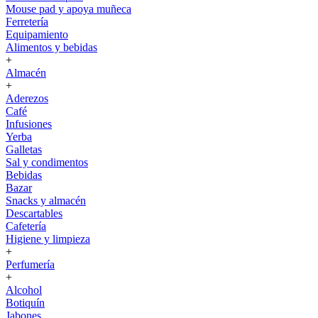
Mouse pad y apoya muñeca
Ferretería
Equipamiento
Alimentos y bebidas
+
Almacén
+
Aderezos
Café
Infusiones
Yerba
Galletas
Sal y condimentos
Bebidas
Bazar
Snacks y almacén
Descartables
Cafetería
Higiene y limpieza
+
Perfumería
+
Alcohol
Botiquín
Jabones