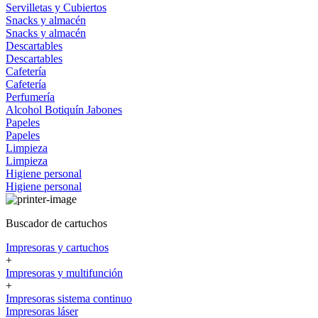
Servilletas y Cubiertos
Snacks y almacén
Snacks y almacén
Descartables
Descartables
Cafetería
Cafetería
Perfumería
Alcohol
Botiquín
Jabones
Papeles
Papeles
Limpieza
Limpieza
Higiene personal
Higiene personal
Buscador de cartuchos
Impresoras y cartuchos
+
Impresoras y multifunción
+
Impresoras sistema continuo
Impresoras láser