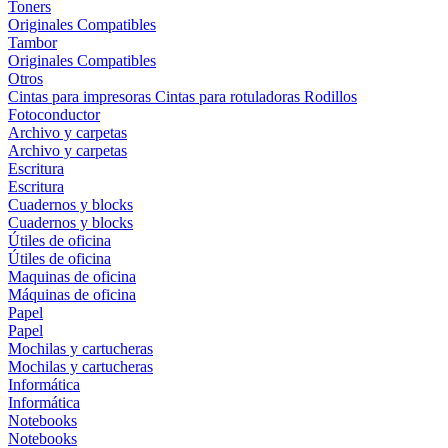
Toners
Originales
Compatibles
Tambor
Originales
Compatibles
Otros
Cintas para impresoras
Cintas para rotuladoras
Rodillos
Fotoconductor
Archivo y carpetas
Archivo y carpetas
Escritura
Escritura
Cuadernos y blocks
Cuadernos y blocks
Útiles de oficina
Útiles de oficina
Maquinas de oficina
Máquinas de oficina
Papel
Papel
Mochilas y cartucheras
Mochilas y cartucheras
Informática
Informática
Notebooks
Notebooks