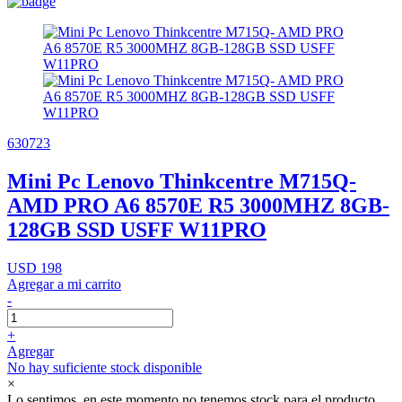
630723
Mini Pc Lenovo Thinkcentre M715Q-
AMD PRO A6 8570E R5 3000MHZ 8GB-
128GB SSD USFF W11PRO
USD 198
Agregar a mi carrito
-
+
Agregar
No hay suficiente stock disponible
×
Lo sentimos, en este momento no tenemos stock para el producto