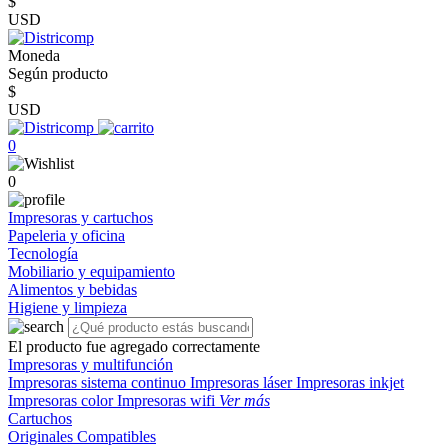
$
USD
Moneda
Según producto
$
USD
0
0
Impresoras y cartuchos
Papeleria y oficina
Tecnología
Mobiliario y equipamiento
Alimentos y bebidas
Higiene y limpieza
El producto fue agregado correctamente
Impresoras y multifunción
Impresoras sistema continuo
Impresoras láser
Impresoras inkjet
Impresoras color
Impresoras wifi
Ver más
Cartuchos
Originales
Compatibles