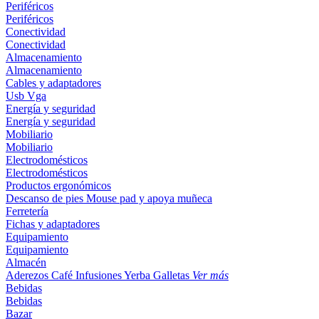
Periféricos
Periféricos
Conectividad
Conectividad
Almacenamiento
Almacenamiento
Cables y adaptadores
Usb
Vga
Energía y seguridad
Energía y seguridad
Mobiliario
Mobiliario
Electrodomésticos
Electrodomésticos
Productos ergonómicos
Descanso de pies
Mouse pad y apoya muñeca
Ferretería
Fichas y adaptadores
Equipamiento
Equipamiento
Almacén
Aderezos
Café
Infusiones
Yerba
Galletas
Ver más
Bebidas
Bebidas
Bazar