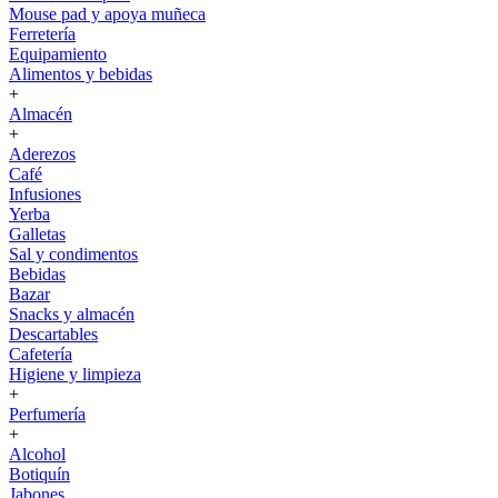
Mouse pad y apoya muñeca
Ferretería
Equipamiento
Alimentos y bebidas
+
Almacén
+
Aderezos
Café
Infusiones
Yerba
Galletas
Sal y condimentos
Bebidas
Bazar
Snacks y almacén
Descartables
Cafetería
Higiene y limpieza
+
Perfumería
+
Alcohol
Botiquín
Jabones