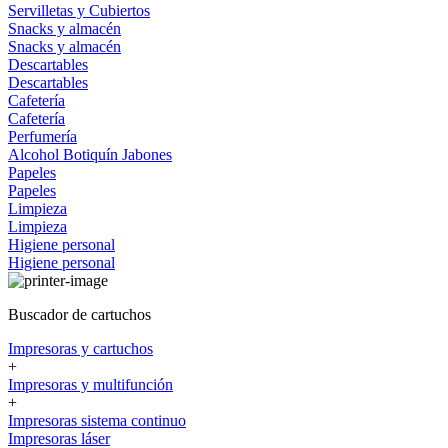
Servilletas y Cubiertos
Snacks y almacén
Snacks y almacén
Descartables
Descartables
Cafetería
Cafetería
Perfumería
Alcohol
Botiquín
Jabones
Papeles
Papeles
Limpieza
Limpieza
Higiene personal
Higiene personal
Buscador de cartuchos
Impresoras y cartuchos
+
Impresoras y multifunción
+
Impresoras sistema continuo
Impresoras láser