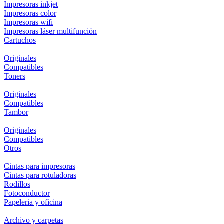
Impresoras inkjet
Impresoras color
Impresoras wifi
Impresoras láser multifunción
Cartuchos
+
Originales
Compatibles
Toners
+
Originales
Compatibles
Tambor
+
Originales
Compatibles
Otros
+
Cintas para impresoras
Cintas para rotuladoras
Rodillos
Fotoconductor
Papeleria y oficina
+
Archivo y carpetas