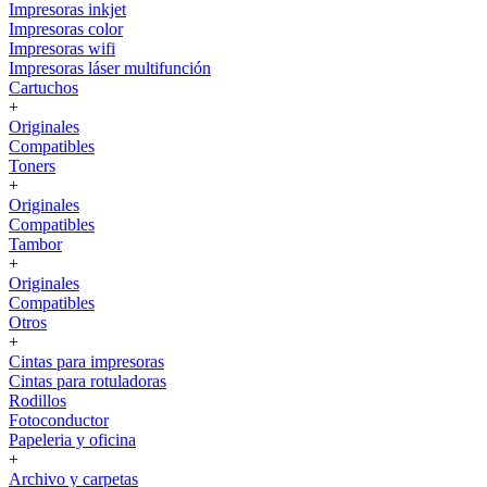
Impresoras inkjet
Impresoras color
Impresoras wifi
Impresoras láser multifunción
Cartuchos
+
Originales
Compatibles
Toners
+
Originales
Compatibles
Tambor
+
Originales
Compatibles
Otros
+
Cintas para impresoras
Cintas para rotuladoras
Rodillos
Fotoconductor
Papeleria y oficina
+
Archivo y carpetas