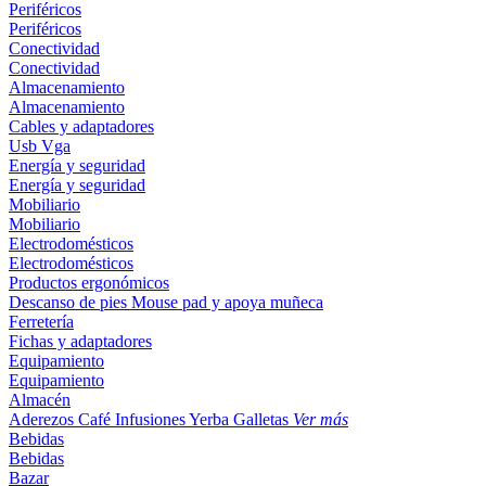
Periféricos
Periféricos
Conectividad
Conectividad
Almacenamiento
Almacenamiento
Cables y adaptadores
Usb
Vga
Energía y seguridad
Energía y seguridad
Mobiliario
Mobiliario
Electrodomésticos
Electrodomésticos
Productos ergonómicos
Descanso de pies
Mouse pad y apoya muñeca
Ferretería
Fichas y adaptadores
Equipamiento
Equipamiento
Almacén
Aderezos
Café
Infusiones
Yerba
Galletas
Ver más
Bebidas
Bebidas
Bazar