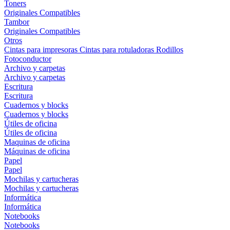
Toners
Originales
Compatibles
Tambor
Originales
Compatibles
Otros
Cintas para impresoras
Cintas para rotuladoras
Rodillos
Fotoconductor
Archivo y carpetas
Archivo y carpetas
Escritura
Escritura
Cuadernos y blocks
Cuadernos y blocks
Útiles de oficina
Útiles de oficina
Maquinas de oficina
Máquinas de oficina
Papel
Papel
Mochilas y cartucheras
Mochilas y cartucheras
Informática
Informática
Notebooks
Notebooks