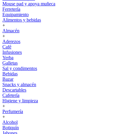
Mouse pad y apoya muñeca
Ferretería
Equipamiento
Alimentos y bebidas
+
Almacén
+
Aderezos
Café
Infusiones
Yerba
Galletas
Sal y condimentos
Bebidas
Bazar
Snacks y almacén
Descartables
Cafetería
Higiene y limpieza
+
Perfumería
+
Alcohol
Botiquín
Jabones