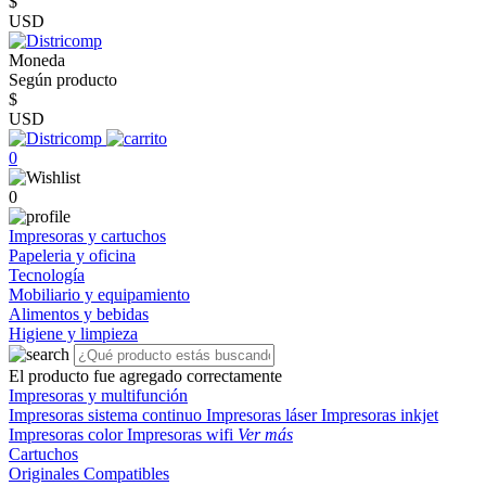
$
USD
Moneda
Según producto
$
USD
0
0
Impresoras y cartuchos
Papeleria y oficina
Tecnología
Mobiliario y equipamiento
Alimentos y bebidas
Higiene y limpieza
El producto fue agregado correctamente
Impresoras y multifunción
Impresoras sistema continuo
Impresoras láser
Impresoras inkjet
Impresoras color
Impresoras wifi
Ver más
Cartuchos
Originales
Compatibles