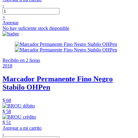
-
+
Agregar
No hay suficiente stock disponible
Recibilo en 2 horas
2018
Marcador Permanente Fino Negro
Stabilo OHPen
$ 68
$ 58
$ 51
Agregar a mi carrito
-