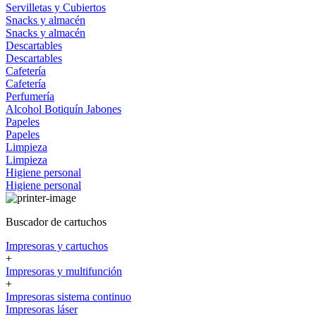
Servilletas y Cubiertos
Snacks y almacén
Snacks y almacén
Descartables
Descartables
Cafetería
Cafetería
Perfumería
Alcohol
Botiquín
Jabones
Papeles
Papeles
Limpieza
Limpieza
Higiene personal
Higiene personal
Buscador de cartuchos
Impresoras y cartuchos
+
Impresoras y multifunción
+
Impresoras sistema continuo
Impresoras láser