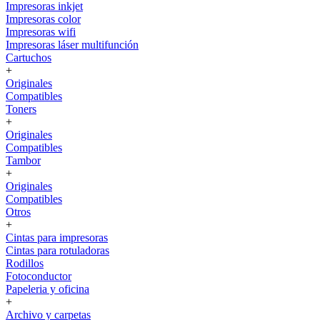
Impresoras inkjet
Impresoras color
Impresoras wifi
Impresoras láser multifunción
Cartuchos
+
Originales
Compatibles
Toners
+
Originales
Compatibles
Tambor
+
Originales
Compatibles
Otros
+
Cintas para impresoras
Cintas para rotuladoras
Rodillos
Fotoconductor
Papeleria y oficina
+
Archivo y carpetas