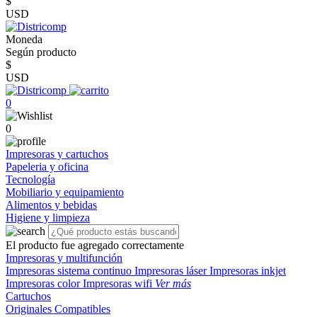
$
USD
Moneda
Según producto
$
USD
0
0
Impresoras y cartuchos
Papeleria y oficina
Tecnología
Mobiliario y equipamiento
Alimentos y bebidas
Higiene y limpieza
El producto fue agregado correctamente
Impresoras y multifunción
Impresoras sistema continuo
Impresoras láser
Impresoras inkjet
Impresoras color
Impresoras wifi
Ver más
Cartuchos
Originales
Compatibles