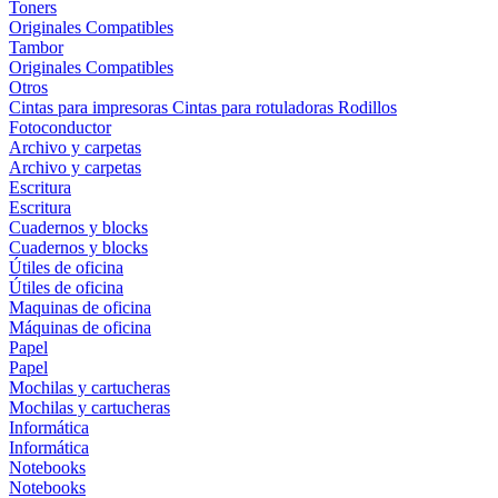
Toners
Originales
Compatibles
Tambor
Originales
Compatibles
Otros
Cintas para impresoras
Cintas para rotuladoras
Rodillos
Fotoconductor
Archivo y carpetas
Archivo y carpetas
Escritura
Escritura
Cuadernos y blocks
Cuadernos y blocks
Útiles de oficina
Útiles de oficina
Maquinas de oficina
Máquinas de oficina
Papel
Papel
Mochilas y cartucheras
Mochilas y cartucheras
Informática
Informática
Notebooks
Notebooks