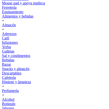
Mouse pad y apoya muñeca
Ferretería
Equipamiento
Alimentos y bebidas
+
Almacén
+
Aderezos
Café
Infusiones
Yerba
Galletas
Sal y condimentos
Bebidas
Bazar
Snacks y almacén
Descartables
Cafetería
Higiene y limpieza
+
Perfumería
+
Alcohol
Botiquín
Jabones