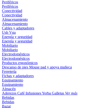
Periféricos
Periféricos
Conectividad
Conectividad
Almacenamiento
Almacenamiento
Cables y adaptadores
Usb
Vga
Energía y seguridad
Energía y seguridad
Mobiliario
Mobiliario
Electrodomésticos
Electrodomésticos
Productos ergonómicos
Descanso de pies
Mouse pad y apoya muñeca
Ferretería
Fichas y adaptadores
Equipamiento
Equipamiento
Almacén
Aderezos
Café
Infusiones
Yerba
Galletas
Ver más
Bebidas
Bebidas
Bazar