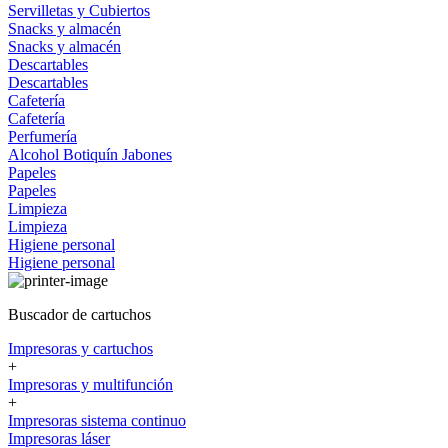
Servilletas y Cubiertos
Snacks y almacén
Snacks y almacén
Descartables
Descartables
Cafetería
Cafetería
Perfumería
Alcohol
Botiquín
Jabones
Papeles
Papeles
Limpieza
Limpieza
Higiene personal
Higiene personal
Buscador de cartuchos
Impresoras y cartuchos
+
Impresoras y multifunción
+
Impresoras sistema continuo
Impresoras láser