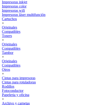
Impresoras inkjet
Impresoras color
Impresoras wifi
Impresoras láser multifunción
Cartuchos
+
Originales
Compatibles
Toners
+
Originales
Compatibles
Tambor
+
Originales
Compatibles
Otros
+
Cintas para impresoras
Cintas para rotuladoras
Rodillos
Fotoconductor
Papeleria y oficina
+
Archivo y carpetas