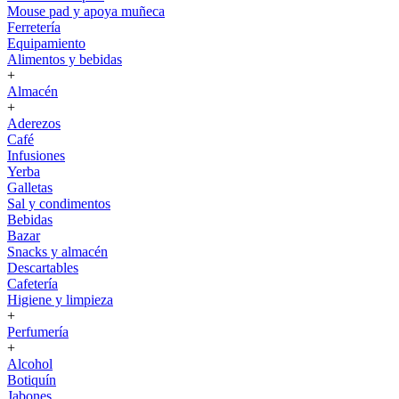
Mouse pad y apoya muñeca
Ferretería
Equipamiento
Alimentos y bebidas
+
Almacén
+
Aderezos
Café
Infusiones
Yerba
Galletas
Sal y condimentos
Bebidas
Bazar
Snacks y almacén
Descartables
Cafetería
Higiene y limpieza
+
Perfumería
+
Alcohol
Botiquín
Jabones