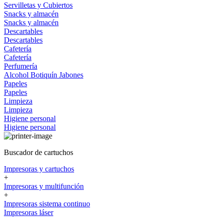
Servilletas y Cubiertos
Snacks y almacén
Snacks y almacén
Descartables
Descartables
Cafetería
Cafetería
Perfumería
Alcohol
Botiquín
Jabones
Papeles
Papeles
Limpieza
Limpieza
Higiene personal
Higiene personal
Buscador de cartuchos
Impresoras y cartuchos
+
Impresoras y multifunción
+
Impresoras sistema continuo
Impresoras láser