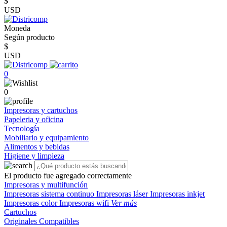
$
USD
Moneda
Según producto
$
USD
0
0
Impresoras y cartuchos
Papeleria y oficina
Tecnología
Mobiliario y equipamiento
Alimentos y bebidas
Higiene y limpieza
El producto fue agregado correctamente
Impresoras y multifunción
Impresoras sistema continuo
Impresoras láser
Impresoras inkjet
Impresoras color
Impresoras wifi
Ver más
Cartuchos
Originales
Compatibles