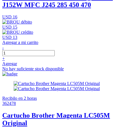
J152W MFC J245 285 450 470
USD 16
USD 15
USD 13
Agregar a mi carrito
-
+
Agregar
No hay suficiente stock disponible
Recibilo en 2 horas
362478
Cartucho Brother Magenta LC505M
Original