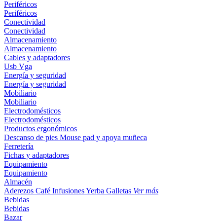
Periféricos
Periféricos
Conectividad
Conectividad
Almacenamiento
Almacenamiento
Cables y adaptadores
Usb
Vga
Energía y seguridad
Energía y seguridad
Mobiliario
Mobiliario
Electrodomésticos
Electrodomésticos
Productos ergonómicos
Descanso de pies
Mouse pad y apoya muñeca
Ferretería
Fichas y adaptadores
Equipamiento
Equipamiento
Almacén
Aderezos
Café
Infusiones
Yerba
Galletas
Ver más
Bebidas
Bebidas
Bazar