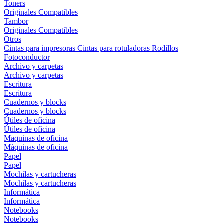
Toners
Originales
Compatibles
Tambor
Originales
Compatibles
Otros
Cintas para impresoras
Cintas para rotuladoras
Rodillos
Fotoconductor
Archivo y carpetas
Archivo y carpetas
Escritura
Escritura
Cuadernos y blocks
Cuadernos y blocks
Útiles de oficina
Útiles de oficina
Maquinas de oficina
Máquinas de oficina
Papel
Papel
Mochilas y cartucheras
Mochilas y cartucheras
Informática
Informática
Notebooks
Notebooks