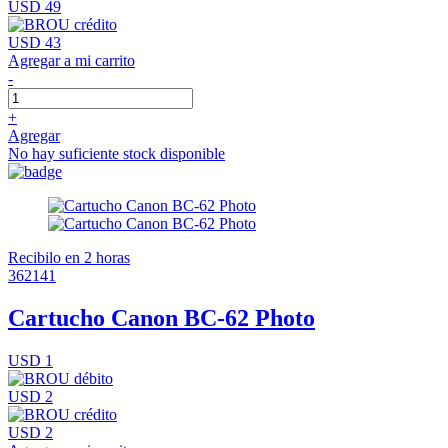
USD 49
USD 43
Agregar a mi carrito
-
+
Agregar
No hay suficiente stock disponible
Recibilo en 2 horas
362141
Cartucho Canon BC-62 Photo
USD 1
USD 2
USD 2