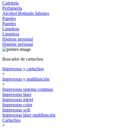
Cafetería
Perfumería
Alcohol
Botiquín
Jabones
Papeles
Papeles
Limpieza
Limpieza
Higiene personal
Higiene personal
Buscador de cartuchos
Impresoras y cartuchos
+
Impresoras y multifunción
+
Impresoras sistema continuo
Impresoras láser
Impresoras inkjet
Impresoras color
Impresoras wifi
Impresoras láser multifunción
Cartuchos
+