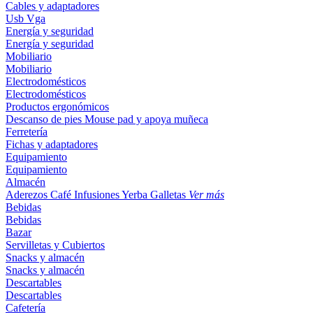
Cables y adaptadores
Usb
Vga
Energía y seguridad
Energía y seguridad
Mobiliario
Mobiliario
Electrodomésticos
Electrodomésticos
Productos ergonómicos
Descanso de pies
Mouse pad y apoya muñeca
Ferretería
Fichas y adaptadores
Equipamiento
Equipamiento
Almacén
Aderezos
Café
Infusiones
Yerba
Galletas
Ver más
Bebidas
Bebidas
Bazar
Servilletas y Cubiertos
Snacks y almacén
Snacks y almacén
Descartables
Descartables
Cafetería