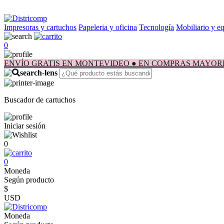
Impresoras y cartuchos
Papeleria y oficina
Tecnología
Mobiliario y e
0
ENVÍO GRATIS EN MONTEVIDEO ● EN COMPRAS MAYORES A $1.
Buscador de cartuchos
Iniciar sesión
0
0
Moneda
Según producto
$
USD
Moneda