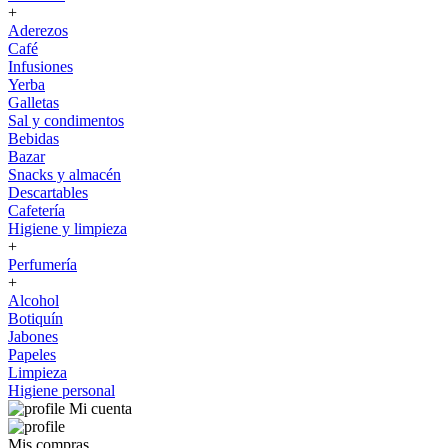
+
Aderezos
Café
Infusiones
Yerba
Galletas
Sal y condimentos
Bebidas
Bazar
Snacks y almacén
Descartables
Cafetería
Higiene y limpieza
+
Perfumería
+
Alcohol
Botiquín
Jabones
Papeles
Limpieza
Higiene personal
Mi cuenta
Mis compras