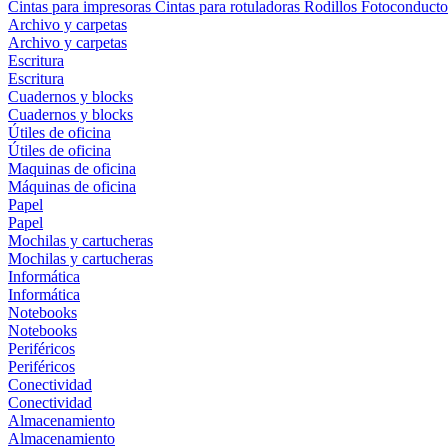
Cintas para impresoras
Cintas para rotuladoras
Rodillos
Fotoconducto
Archivo y carpetas
Archivo y carpetas
Escritura
Escritura
Cuadernos y blocks
Cuadernos y blocks
Útiles de oficina
Útiles de oficina
Maquinas de oficina
Máquinas de oficina
Papel
Papel
Mochilas y cartucheras
Mochilas y cartucheras
Informática
Informática
Notebooks
Notebooks
Periféricos
Periféricos
Conectividad
Conectividad
Almacenamiento
Almacenamiento