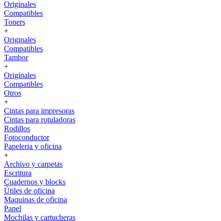
Originales
Compatibles
Toners
+
Originales
Compatibles
Tambor
+
Originales
Compatibles
Otros
+
Cintas para impresoras
Cintas para rotuladoras
Rodillos
Fotoconductor
Papeleria y oficina
+
Archivo y carpetas
Escritura
Cuadernos y blocks
Útiles de oficina
Maquinas de oficina
Papel
Mochilas y cartucheras