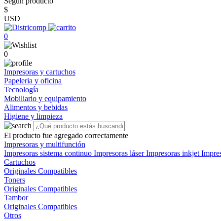
Según producto
$
USD
0
0
Impresoras y cartuchos
Papeleria y oficina
Tecnología
Mobiliario y equipamiento
Alimentos y bebidas
Higiene y limpieza
El producto fue agregado correctamente
Impresoras y multifunción
Impresoras sistema continuo
Impresoras láser
Impresoras inkjet
Impre
Cartuchos
Originales
Compatibles
Toners
Originales
Compatibles
Tambor
Originales
Compatibles
Otros