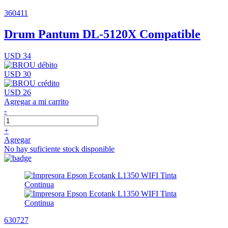
360411
Drum Pantum DL-5120X Compatible
USD 34
USD 30
USD 26
Agregar a mi carrito
-
+
Agregar
No hay suficiente stock disponible
630727