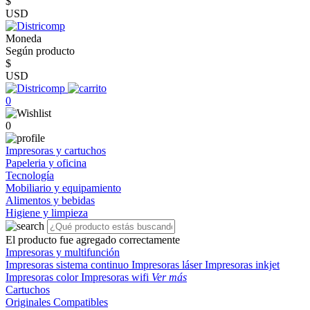
$
USD
Moneda
Según producto
$
USD
0
0
Impresoras y cartuchos
Papeleria y oficina
Tecnología
Mobiliario y equipamiento
Alimentos y bebidas
Higiene y limpieza
El producto fue agregado correctamente
Impresoras y multifunción
Impresoras sistema continuo
Impresoras láser
Impresoras inkjet
Impresoras color
Impresoras wifi
Ver más
Cartuchos
Originales
Compatibles