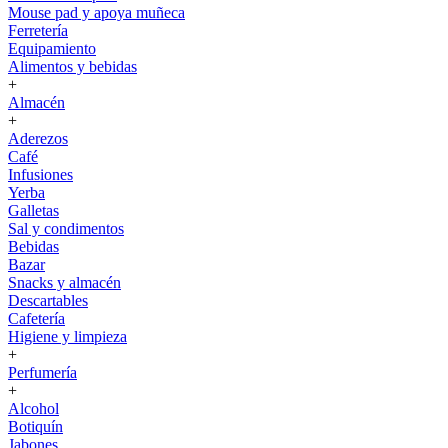
Mouse pad y apoya muñeca
Ferretería
Equipamiento
Alimentos y bebidas
+
Almacén
+
Aderezos
Café
Infusiones
Yerba
Galletas
Sal y condimentos
Bebidas
Bazar
Snacks y almacén
Descartables
Cafetería
Higiene y limpieza
+
Perfumería
+
Alcohol
Botiquín
Jabones