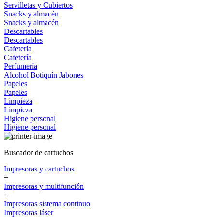
Servilletas y Cubiertos
Snacks y almacén
Snacks y almacén
Descartables
Descartables
Cafetería
Cafetería
Perfumería
Alcohol
Botiquín
Jabones
Papeles
Papeles
Limpieza
Limpieza
Higiene personal
Higiene personal
Buscador de cartuchos
Impresoras y cartuchos
+
Impresoras y multifunción
+
Impresoras sistema continuo
Impresoras láser