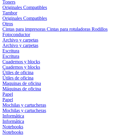
Toners
Originales
Compatibles
Tambor
Originales
Compatibles
Otros
Cintas para impresoras
Cintas para rotuladoras
Rodillos
Fotoconductor
Archivo y carpetas
Archivo y carpetas
Escritura
Escritura
Cuadernos y blocks
Cuadernos y blocks
Útiles de oficina
Útiles de oficina
Maquinas de oficina
Máquinas de oficina
Papel
Papel
Mochilas y cartucheras
Mochilas y cartucheras
Informática
Informática
Notebooks
Notebooks