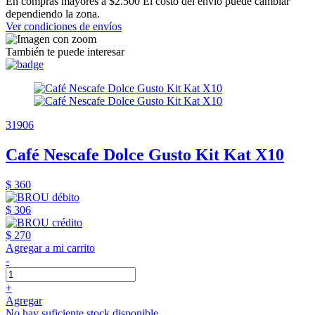
En compras mayores a $2.500 El costo del envío puede cambiar
dependiendo la zona.
Ver condiciones de envíos
También te puede interesar
31906
Café Nescafe Dolce Gusto Kit Kat X10
$ 360
$ 306
$ 270
Agregar a mi carrito
-
+
Agregar
No hay suficiente stock disponible