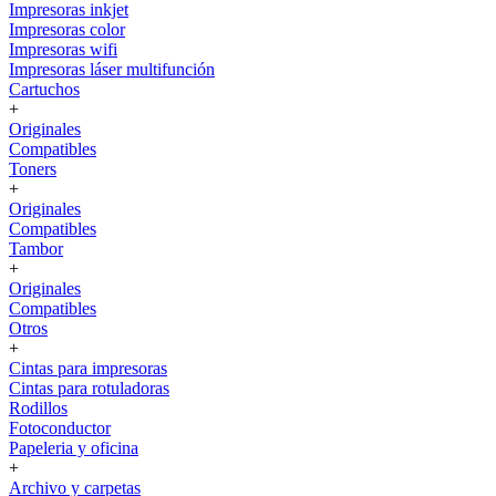
Impresoras inkjet
Impresoras color
Impresoras wifi
Impresoras láser multifunción
Cartuchos
+
Originales
Compatibles
Toners
+
Originales
Compatibles
Tambor
+
Originales
Compatibles
Otros
+
Cintas para impresoras
Cintas para rotuladoras
Rodillos
Fotoconductor
Papeleria y oficina
+
Archivo y carpetas