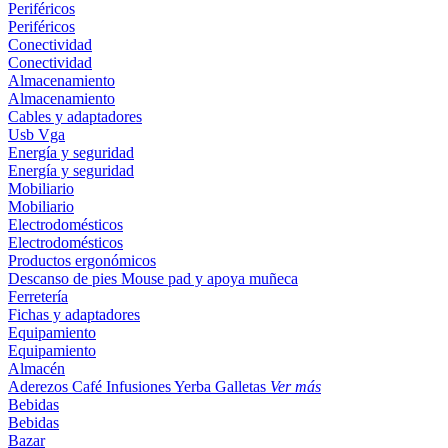
Periféricos
Periféricos
Conectividad
Conectividad
Almacenamiento
Almacenamiento
Cables y adaptadores
Usb
Vga
Energía y seguridad
Energía y seguridad
Mobiliario
Mobiliario
Electrodomésticos
Electrodomésticos
Productos ergonómicos
Descanso de pies
Mouse pad y apoya muñeca
Ferretería
Fichas y adaptadores
Equipamiento
Equipamiento
Almacén
Aderezos
Café
Infusiones
Yerba
Galletas
Ver más
Bebidas
Bebidas
Bazar