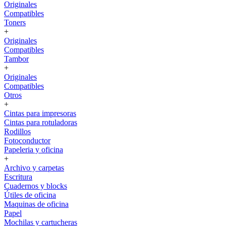
Originales
Compatibles
Toners
+
Originales
Compatibles
Tambor
+
Originales
Compatibles
Otros
+
Cintas para impresoras
Cintas para rotuladoras
Rodillos
Fotoconductor
Papeleria y oficina
+
Archivo y carpetas
Escritura
Cuadernos y blocks
Útiles de oficina
Maquinas de oficina
Papel
Mochilas y cartucheras