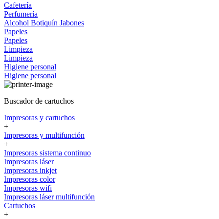
Cafetería
Perfumería
Alcohol
Botiquín
Jabones
Papeles
Papeles
Limpieza
Limpieza
Higiene personal
Higiene personal
Buscador de cartuchos
Impresoras y cartuchos
+
Impresoras y multifunción
+
Impresoras sistema continuo
Impresoras láser
Impresoras inkjet
Impresoras color
Impresoras wifi
Impresoras láser multifunción
Cartuchos
+