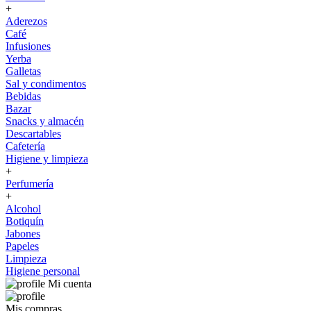
+
Aderezos
Café
Infusiones
Yerba
Galletas
Sal y condimentos
Bebidas
Bazar
Snacks y almacén
Descartables
Cafetería
Higiene y limpieza
+
Perfumería
+
Alcohol
Botiquín
Jabones
Papeles
Limpieza
Higiene personal
Mi cuenta
Mis compras