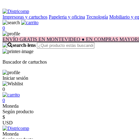
Impresoras y cartuchos
Papeleria y oficina
Tecnología
Mobiliario y e
0
ENVÍO GRATIS EN MONTEVIDEO ● EN COMPRAS MAYORES A $1.
Buscador de cartuchos
Iniciar sesión
0
0
Moneda
Según producto
$
USD
Moneda