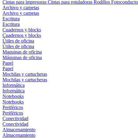
Cintas para impresoras
Cintas para rotuladoras
Rodillos
Fotoconducto
Archivo y carpetas
Archivo y carpetas
Escritura
Escritura
Cuadernos y blocks
Cuadernos y blocks
Útiles de oficina
Útiles de oficina
Maquinas de oficina
Máquinas de oficina
Papel
Papel
Mochilas y cartucheras
Mochilas y cartucheras
Informática
Informática
Notebooks
Notebooks
Periféricos
Periféricos
Conectividad
Conectividad
Almacenamiento
Almacenamiento