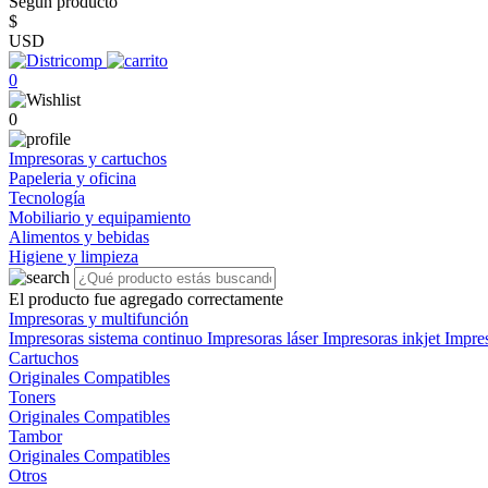
Según producto
$
USD
0
0
Impresoras y cartuchos
Papeleria y oficina
Tecnología
Mobiliario y equipamiento
Alimentos y bebidas
Higiene y limpieza
El producto fue agregado correctamente
Impresoras y multifunción
Impresoras sistema continuo
Impresoras láser
Impresoras inkjet
Impre
Cartuchos
Originales
Compatibles
Toners
Originales
Compatibles
Tambor
Originales
Compatibles
Otros