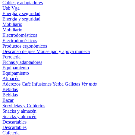
Cables y adaptadores
Usb
Vga
Energía y seguridad
Energía y seguridad
Mobiliario
Mobiliario
Electrodomésticos
Electrodomésticos
Productos ergonómicos
Descanso de pies
Mouse pad y apoya muñeca
Ferretería
Fichas y adaptadores
Equipamiento
Equipamiento
Almacén
Aderezos
Café
Infusiones
Yerba
Galletas
Ver más
Bebidas
Bebidas
Bazar
Servilletas y Cubiertos
Snacks y almacén
Snacks y almacén
Descartables
Descartables
Cafetería