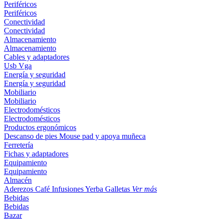
Periféricos
Periféricos
Conectividad
Conectividad
Almacenamiento
Almacenamiento
Cables y adaptadores
Usb
Vga
Energía y seguridad
Energía y seguridad
Mobiliario
Mobiliario
Electrodomésticos
Electrodomésticos
Productos ergonómicos
Descanso de pies
Mouse pad y apoya muñeca
Ferretería
Fichas y adaptadores
Equipamiento
Equipamiento
Almacén
Aderezos
Café
Infusiones
Yerba
Galletas
Ver más
Bebidas
Bebidas
Bazar