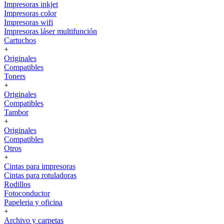
Impresoras inkjet
Impresoras color
Impresoras wifi
Impresoras láser multifunción
Cartuchos
+
Originales
Compatibles
Toners
+
Originales
Compatibles
Tambor
+
Originales
Compatibles
Otros
+
Cintas para impresoras
Cintas para rotuladoras
Rodillos
Fotoconductor
Papeleria y oficina
+
Archivo y carpetas