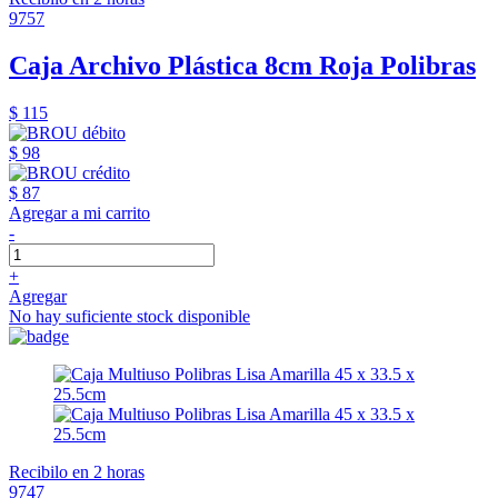
9757
Caja Archivo Plástica 8cm Roja Polibras
$ 115
$ 98
$ 87
Agregar a mi carrito
-
+
Agregar
No hay suficiente stock disponible
Recibilo en 2 horas
9747