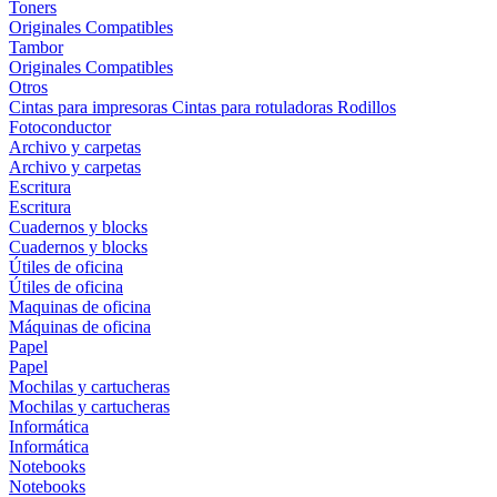
Toners
Originales
Compatibles
Tambor
Originales
Compatibles
Otros
Cintas para impresoras
Cintas para rotuladoras
Rodillos
Fotoconductor
Archivo y carpetas
Archivo y carpetas
Escritura
Escritura
Cuadernos y blocks
Cuadernos y blocks
Útiles de oficina
Útiles de oficina
Maquinas de oficina
Máquinas de oficina
Papel
Papel
Mochilas y cartucheras
Mochilas y cartucheras
Informática
Informática
Notebooks
Notebooks