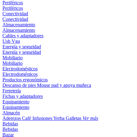
Periféricos
Periféricos
Conectividad
Conectividad
Almacenamiento
Almacenamiento
Cables y adaptadores
Usb
Vga
Energía y seguridad
Energía y seguridad
Mobiliario
Mobiliario
Electrodomésticos
Electrodomésticos
Productos ergonómicos
Descanso de pies
Mouse pad y apoya muñeca
Ferretería
Fichas y adaptadores
Equipamiento
Equipamiento
Almacén
Aderezos
Café
Infusiones
Yerba
Galletas
Ver más
Bebidas
Bebidas
Bazar