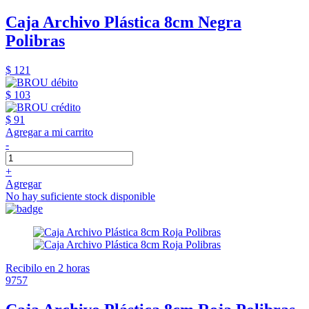
Caja Archivo Plástica 8cm Negra
Polibras
$ 121
$ 103
$ 91
Agregar a mi carrito
-
+
Agregar
No hay suficiente stock disponible
Recibilo en 2 horas
9757