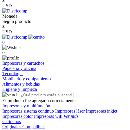
$
USD
Moneda
Según producto
$
USD
0
0
Impresoras y cartuchos
Papeleria y oficina
Tecnología
Mobiliario y equipamiento
Alimentos y bebidas
Higiene y limpieza
El producto fue agregado correctamente
Impresoras y multifunción
Impresoras sistema continuo
Impresoras láser
Impresoras inkjet
Impresoras color
Impresoras wifi
Ver más
Cartuchos
Originales
Compatibles