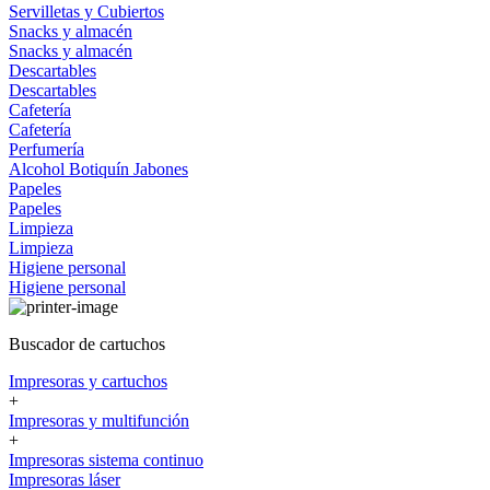
Servilletas y Cubiertos
Snacks y almacén
Snacks y almacén
Descartables
Descartables
Cafetería
Cafetería
Perfumería
Alcohol
Botiquín
Jabones
Papeles
Papeles
Limpieza
Limpieza
Higiene personal
Higiene personal
Buscador de cartuchos
Impresoras y cartuchos
+
Impresoras y multifunción
+
Impresoras sistema continuo
Impresoras láser