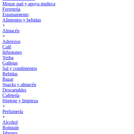
Mouse pad y apoya muñeca
Ferretería
Equipamiento
Alimentos y bebidas
+
Almacén
+
Aderezos
Café
Infusiones
Yerba
Galletas
Sal y condimentos
Bebidas
Bazar
Snacks y almacén
Descartables
Cafetería
Higiene y limpieza
+
Perfumería
+
Alcohol
Botiquín
Jabones