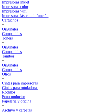
Impresoras inkjet
Impresoras color
Impresoras wifi
Impresoras láser multifunción
Cartuchos
+
Originales
Compatibles
Toners
+
Originales
Compatibles
Tambor
+
Originales
Compatibles
Otros
+
Cintas para impresoras
Cintas para rotuladoras
Rodillos
Fotoconductor
Papeleria y oficina
+
Archivo y carpetas