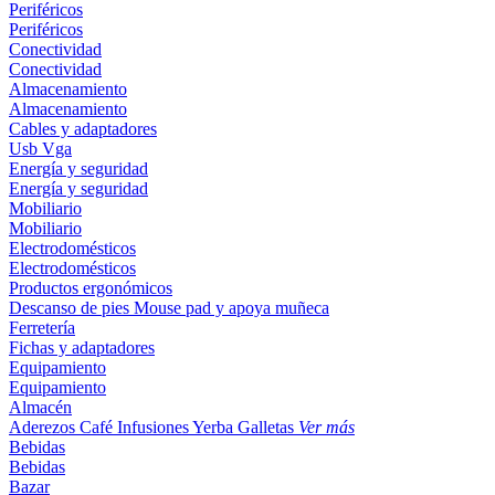
Periféricos
Periféricos
Conectividad
Conectividad
Almacenamiento
Almacenamiento
Cables y adaptadores
Usb
Vga
Energía y seguridad
Energía y seguridad
Mobiliario
Mobiliario
Electrodomésticos
Electrodomésticos
Productos ergonómicos
Descanso de pies
Mouse pad y apoya muñeca
Ferretería
Fichas y adaptadores
Equipamiento
Equipamiento
Almacén
Aderezos
Café
Infusiones
Yerba
Galletas
Ver más
Bebidas
Bebidas
Bazar