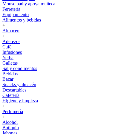
Mouse pad y apoya muñeca
Ferretería
Equipamiento
Alimentos y bebidas
+
Almacén
+
Aderezos
Café
Infusiones
Yerba
Galletas
Sal y condimentos
Bebidas
Bazar
Snacks y almacén
Descartables
Cafetería
Higiene y limpieza
+
Perfumería
+
Alcohol
Botiquín
Jabones