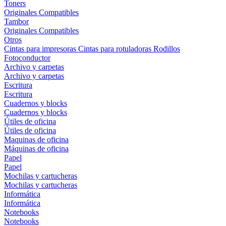
Toners
Originales
Compatibles
Tambor
Originales
Compatibles
Otros
Cintas para impresoras
Cintas para rotuladoras
Rodillos
Fotoconductor
Archivo y carpetas
Archivo y carpetas
Escritura
Escritura
Cuadernos y blocks
Cuadernos y blocks
Útiles de oficina
Útiles de oficina
Maquinas de oficina
Máquinas de oficina
Papel
Papel
Mochilas y cartucheras
Mochilas y cartucheras
Informática
Informática
Notebooks
Notebooks