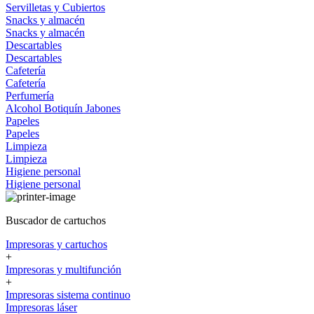
Servilletas y Cubiertos
Snacks y almacén
Snacks y almacén
Descartables
Descartables
Cafetería
Cafetería
Perfumería
Alcohol
Botiquín
Jabones
Papeles
Papeles
Limpieza
Limpieza
Higiene personal
Higiene personal
Buscador de cartuchos
Impresoras y cartuchos
+
Impresoras y multifunción
+
Impresoras sistema continuo
Impresoras láser