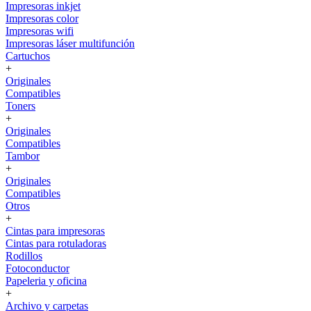
Impresoras inkjet
Impresoras color
Impresoras wifi
Impresoras láser multifunción
Cartuchos
+
Originales
Compatibles
Toners
+
Originales
Compatibles
Tambor
+
Originales
Compatibles
Otros
+
Cintas para impresoras
Cintas para rotuladoras
Rodillos
Fotoconductor
Papeleria y oficina
+
Archivo y carpetas