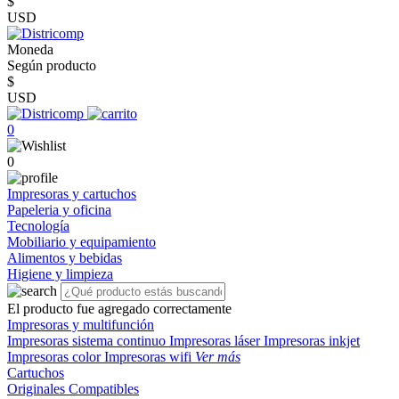
$
USD
Moneda
Según producto
$
USD
0
0
Impresoras y cartuchos
Papeleria y oficina
Tecnología
Mobiliario y equipamiento
Alimentos y bebidas
Higiene y limpieza
El producto fue agregado correctamente
Impresoras y multifunción
Impresoras sistema continuo
Impresoras láser
Impresoras inkjet
Impresoras color
Impresoras wifi
Ver más
Cartuchos
Originales
Compatibles