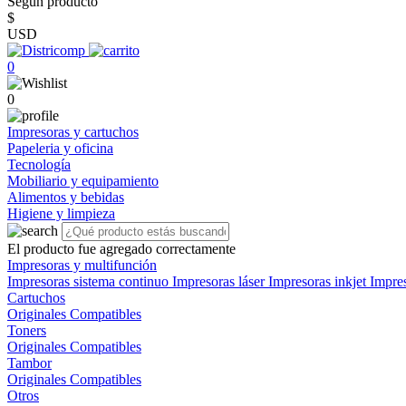
Según producto
$
USD
0
0
Impresoras y cartuchos
Papeleria y oficina
Tecnología
Mobiliario y equipamiento
Alimentos y bebidas
Higiene y limpieza
El producto fue agregado correctamente
Impresoras y multifunción
Impresoras sistema continuo
Impresoras láser
Impresoras inkjet
Impre
Cartuchos
Originales
Compatibles
Toners
Originales
Compatibles
Tambor
Originales
Compatibles
Otros