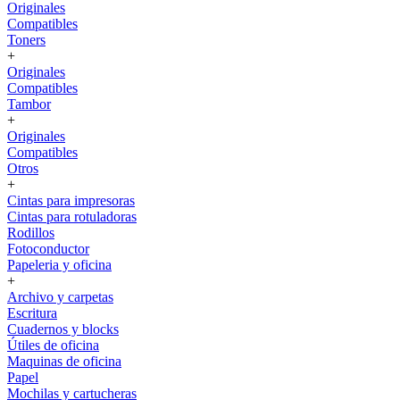
Originales
Compatibles
Toners
+
Originales
Compatibles
Tambor
+
Originales
Compatibles
Otros
+
Cintas para impresoras
Cintas para rotuladoras
Rodillos
Fotoconductor
Papeleria y oficina
+
Archivo y carpetas
Escritura
Cuadernos y blocks
Útiles de oficina
Maquinas de oficina
Papel
Mochilas y cartucheras