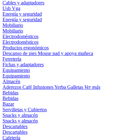
Cables y adaptadores
Usb
Vga
Energía y seguridad
Energía y seguridad
Mobiliario
Mobiliario
Electrodomésticos
Electrodomésticos
Productos ergonómicos
Descanso de pies
Mouse pad y apoya muñeca
Ferretería
Fichas y adaptadores
Equipamiento
Equipamiento
Almacén
Aderezos
Café
Infusiones
Yerba
Galletas
Ver más
Bebidas
Bebidas
Bazar
Servilletas y Cubiertos
Snacks y almacén
Snacks y almacén
Descartables
Descartables
Cafetería