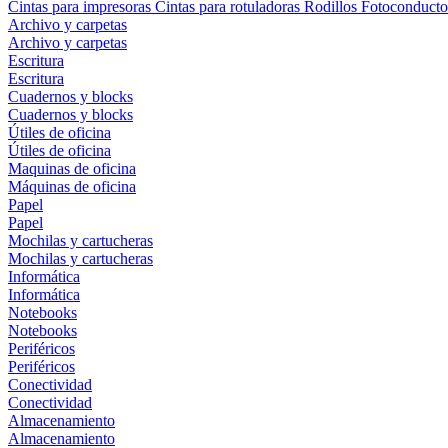
Cintas para impresoras
Cintas para rotuladoras
Rodillos
Fotoconducto
Archivo y carpetas
Archivo y carpetas
Escritura
Escritura
Cuadernos y blocks
Cuadernos y blocks
Útiles de oficina
Útiles de oficina
Maquinas de oficina
Máquinas de oficina
Papel
Papel
Mochilas y cartucheras
Mochilas y cartucheras
Informática
Informática
Notebooks
Notebooks
Periféricos
Periféricos
Conectividad
Conectividad
Almacenamiento
Almacenamiento