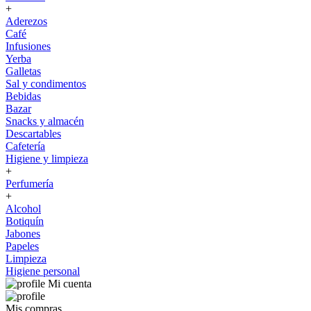
+
Aderezos
Café
Infusiones
Yerba
Galletas
Sal y condimentos
Bebidas
Bazar
Snacks y almacén
Descartables
Cafetería
Higiene y limpieza
+
Perfumería
+
Alcohol
Botiquín
Jabones
Papeles
Limpieza
Higiene personal
Mi cuenta
Mis compras