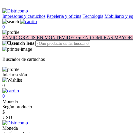
Impresoras y cartuchos
Papeleria y oficina
Tecnología
Mobiliario y e
0
ENVÍO GRATIS EN MONTEVIDEO ● EN COMPRAS MAYORES A $1.
Buscador de cartuchos
Iniciar sesión
0
0
Moneda
Según producto
$
USD
Moneda