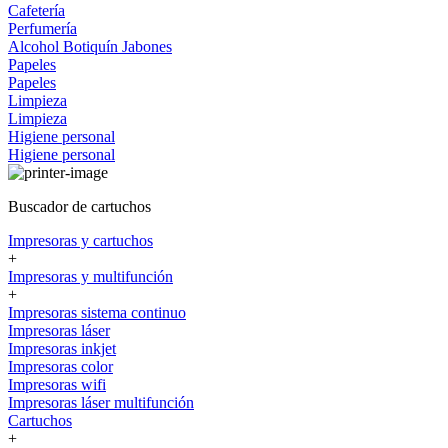
Cafetería
Perfumería
Alcohol
Botiquín
Jabones
Papeles
Papeles
Limpieza
Limpieza
Higiene personal
Higiene personal
Buscador de cartuchos
Impresoras y cartuchos
+
Impresoras y multifunción
+
Impresoras sistema continuo
Impresoras láser
Impresoras inkjet
Impresoras color
Impresoras wifi
Impresoras láser multifunción
Cartuchos
+