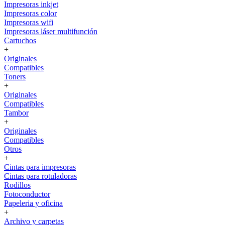
Impresoras inkjet
Impresoras color
Impresoras wifi
Impresoras láser multifunción
Cartuchos
+
Originales
Compatibles
Toners
+
Originales
Compatibles
Tambor
+
Originales
Compatibles
Otros
+
Cintas para impresoras
Cintas para rotuladoras
Rodillos
Fotoconductor
Papeleria y oficina
+
Archivo y carpetas