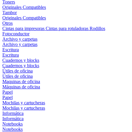
Toners
Originales
Compatibles
Tambor
Originales
Compatibles
Otros
Cintas para impresoras
Cintas para rotuladoras
Rodillos
Fotoconductor
Archivo y carpetas
Archivo y carpetas
Escritura
Escritura
Cuadernos y blocks
Cuadernos y blocks
Útiles de oficina
Útiles de oficina
Maquinas de oficina
Máquinas de oficina
Papel
Papel
Mochilas y cartucheras
Mochilas y cartucheras
Informática
Informática
Notebooks
Notebooks