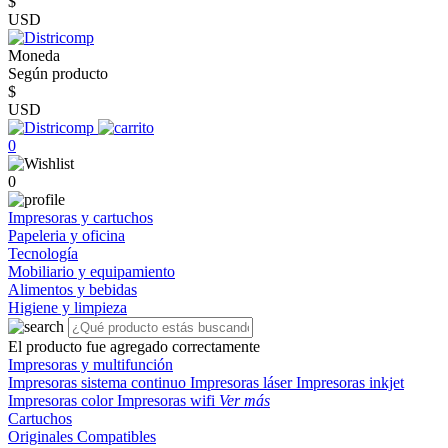
$
USD
Moneda
Según producto
$
USD
0
0
Impresoras y cartuchos
Papeleria y oficina
Tecnología
Mobiliario y equipamiento
Alimentos y bebidas
Higiene y limpieza
El producto fue agregado correctamente
Impresoras y multifunción
Impresoras sistema continuo
Impresoras láser
Impresoras inkjet
Impresoras color
Impresoras wifi
Ver más
Cartuchos
Originales
Compatibles