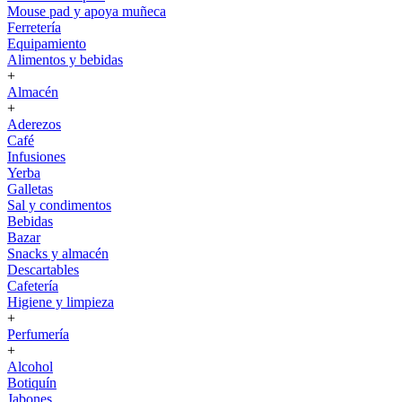
Mouse pad y apoya muñeca
Ferretería
Equipamiento
Alimentos y bebidas
+
Almacén
+
Aderezos
Café
Infusiones
Yerba
Galletas
Sal y condimentos
Bebidas
Bazar
Snacks y almacén
Descartables
Cafetería
Higiene y limpieza
+
Perfumería
+
Alcohol
Botiquín
Jabones