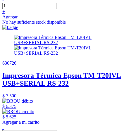
-
+
Agregar
No hay suficiente stock disponible
630726
Impresora Térmica Epson TM-T20IVL
USB+SERIAL RS-232
$ 7.500
$ 6.375
$ 5.625
Agregar a mi carrito
-