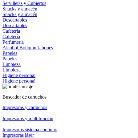
Servilletas y Cubiertos
Snacks y almacén
Snacks y almacén
Descartables
Descartables
Cafetería
Cafetería
Perfumería
Alcohol
Botiquín
Jabones
Papeles
Papeles
Limpieza
Limpieza
Higiene personal
Higiene personal
Buscador de cartuchos
Impresoras y cartuchos
+
Impresoras y multifunción
+
Impresoras sistema continuo
Impresoras láser