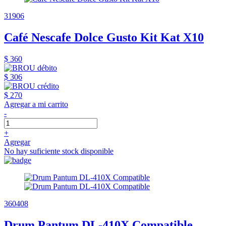
31906
Café Nescafe Dolce Gusto Kit Kat X10
$ 360
$ 306
$ 270
Agregar a mi carrito
-
+
Agregar
No hay suficiente stock disponible
360408
Drum Pantum DL-410X Compatible