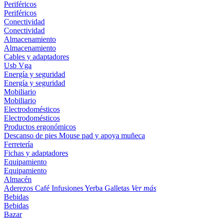
Periféricos
Periféricos
Conectividad
Conectividad
Almacenamiento
Almacenamiento
Cables y adaptadores
Usb
Vga
Energía y seguridad
Energía y seguridad
Mobiliario
Mobiliario
Electrodomésticos
Electrodomésticos
Productos ergonómicos
Descanso de pies
Mouse pad y apoya muñeca
Ferretería
Fichas y adaptadores
Equipamiento
Equipamiento
Almacén
Aderezos
Café
Infusiones
Yerba
Galletas
Ver más
Bebidas
Bebidas
Bazar