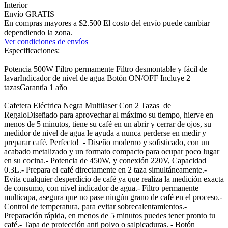
Interior
Envío GRATIS
En compras mayores a $2.500 El costo del envío puede cambiar
dependiendo la zona.
Ver condiciones de envíos
Especificaciones:
Potencia 500W Filtro permamente Filtro desmontable y fácil de
lavarIndicador de nivel de agua Botón ON/OFF Incluye 2
tazasGarantía 1 año
Cafetera Eléctrica Negra Multilaser Con 2 Tazas de
RegaloDiseñado para aprovechar al máximo su tiempo, hierve en
menos de 5 minutos, tiene su café en un abrir y cerrar de ojos, su
medidor de nivel de agua le ayuda a nunca perderse en medir y
preparar café. Perfecto! - Diseño moderno y sofisticado, con un
acabado metalizado y un formato compacto para ocupar poco lugar
en su cocina.- Potencia de 450W, y conexión 220V, Capacidad
0.3L.- Prepara el café directamente en 2 taza simultáneamente.-
Evita cualquier desperdicio de café ya que realiza la medición exacta
de consumo, con nivel indicador de agua.- Filtro permanente
multicapa, asegura que no pase ningún grano de café en el proceso.-
Control de temperatura, para evitar sobrecalentamientos.-
Preparación rápida, en menos de 5 minutos puedes tener pronto tu
café.- Tapa de protección anti polvo o salpicaduras. - Botón