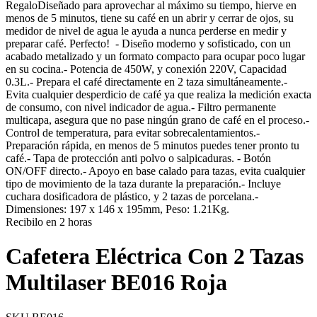
RegaloDiseñado para aprovechar al máximo su tiempo, hierve en
menos de 5 minutos, tiene su café en un abrir y cerrar de ojos, su
medidor de nivel de agua le ayuda a nunca perderse en medir y
preparar café. Perfecto! - Diseño moderno y sofisticado, con un
acabado metalizado y un formato compacto para ocupar poco lugar
en su cocina.- Potencia de 450W, y conexión 220V, Capacidad
0.3L.- Prepara el café directamente en 2 taza simultáneamente.-
Evita cualquier desperdicio de café ya que realiza la medición exacta
de consumo, con nivel indicador de agua.- Filtro permanente
multicapa, asegura que no pase ningún grano de café en el proceso.-
Control de temperatura, para evitar sobrecalentamientos.-
Preparación rápida, en menos de 5 minutos puedes tener pronto tu
café.- Tapa de protección anti polvo o salpicaduras. - Botón
ON/OFF directo.- Apoyo en base calado para tazas, evita cualquier
tipo de movimiento de la taza durante la preparación.- Incluye
cuchara dosificadora de plástico, y 2 tazas de porcelana.-
Dimensiones: 197 x 146 x 195mm, Peso: 1.21Kg.
Recibilo en 2 horas
Cafetera Eléctrica Con 2 Tazas
Multilaser BE016 Roja