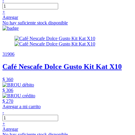
-
+
Agregar
No hay suficiente stock disponible
31906
Café Nescafe Dolce Gusto Kit Kat X10
$ 360
$ 306
$ 270
Agregar a mi carrito
-
+
Agregar
No hay suficiente stock disponible