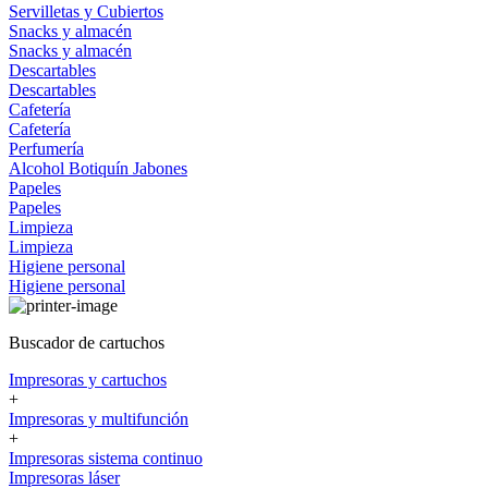
Servilletas y Cubiertos
Snacks y almacén
Snacks y almacén
Descartables
Descartables
Cafetería
Cafetería
Perfumería
Alcohol
Botiquín
Jabones
Papeles
Papeles
Limpieza
Limpieza
Higiene personal
Higiene personal
Buscador de cartuchos
Impresoras y cartuchos
+
Impresoras y multifunción
+
Impresoras sistema continuo
Impresoras láser