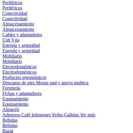
Periféricos
Periféricos
Conectividad
Conectividad
Almacenamiento
Almacenamiento
Cables y adaptadores
Usb
Vga
Energía y seguridad
Energía y seguridad
Mobiliario
Mobiliario
Electrodomésticos
Electrodomésticos
Productos ergonómicos
Descanso de pies
Mouse pad y apoya muñeca
Ferretería
Fichas y adaptadores
Equipamiento
Equipamiento
Almacén
Aderezos
Café
Infusiones
Yerba
Galletas
Ver más
Bebidas
Bebidas
Bazar