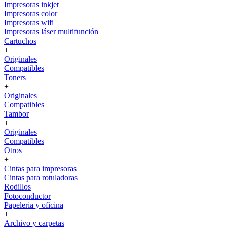
Impresoras inkjet
Impresoras color
Impresoras wifi
Impresoras láser multifunción
Cartuchos
+
Originales
Compatibles
Toners
+
Originales
Compatibles
Tambor
+
Originales
Compatibles
Otros
+
Cintas para impresoras
Cintas para rotuladoras
Rodillos
Fotoconductor
Papeleria y oficina
+
Archivo y carpetas