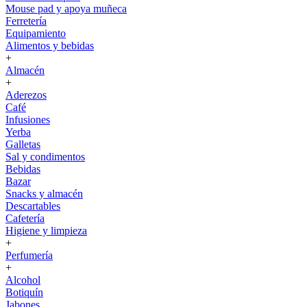
Mouse pad y apoya muñeca
Ferretería
Equipamiento
Alimentos y bebidas
+
Almacén
+
Aderezos
Café
Infusiones
Yerba
Galletas
Sal y condimentos
Bebidas
Bazar
Snacks y almacén
Descartables
Cafetería
Higiene y limpieza
+
Perfumería
+
Alcohol
Botiquín
Jabones