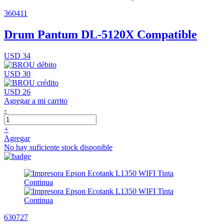
360411
Drum Pantum DL-5120X Compatible
USD 34
USD 30
USD 26
Agregar a mi carrito
-
+
Agregar
No hay suficiente stock disponible
630727