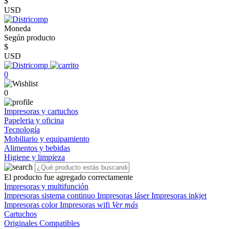
$
USD
Moneda
Según producto
$
USD
0
0
Impresoras y cartuchos
Papeleria y oficina
Tecnología
Mobiliario y equipamiento
Alimentos y bebidas
Higiene y limpieza
El producto fue agregado correctamente
Impresoras y multifunción
Impresoras sistema continuo
Impresoras láser
Impresoras inkjet
Impresoras color
Impresoras wifi
Ver más
Cartuchos
Originales
Compatibles