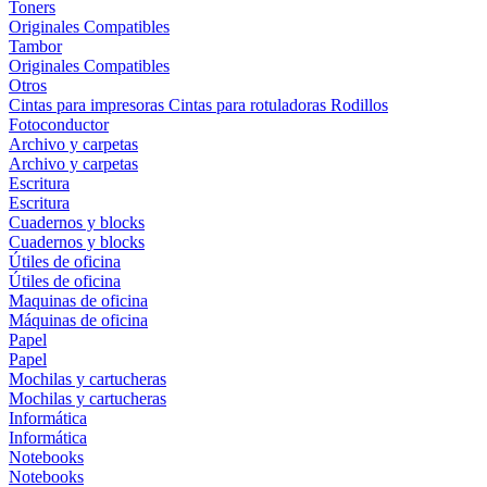
Toners
Originales
Compatibles
Tambor
Originales
Compatibles
Otros
Cintas para impresoras
Cintas para rotuladoras
Rodillos
Fotoconductor
Archivo y carpetas
Archivo y carpetas
Escritura
Escritura
Cuadernos y blocks
Cuadernos y blocks
Útiles de oficina
Útiles de oficina
Maquinas de oficina
Máquinas de oficina
Papel
Papel
Mochilas y cartucheras
Mochilas y cartucheras
Informática
Informática
Notebooks
Notebooks