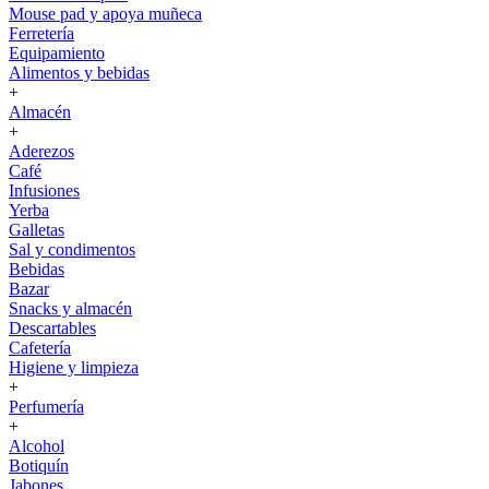
Mouse pad y apoya muñeca
Ferretería
Equipamiento
Alimentos y bebidas
+
Almacén
+
Aderezos
Café
Infusiones
Yerba
Galletas
Sal y condimentos
Bebidas
Bazar
Snacks y almacén
Descartables
Cafetería
Higiene y limpieza
+
Perfumería
+
Alcohol
Botiquín
Jabones