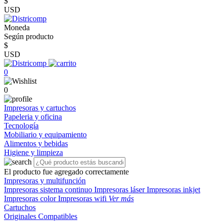
$
USD
Moneda
Según producto
$
USD
0
0
Impresoras y cartuchos
Papeleria y oficina
Tecnología
Mobiliario y equipamiento
Alimentos y bebidas
Higiene y limpieza
El producto fue agregado correctamente
Impresoras y multifunción
Impresoras sistema continuo
Impresoras láser
Impresoras inkjet
Impresoras color
Impresoras wifi
Ver más
Cartuchos
Originales
Compatibles