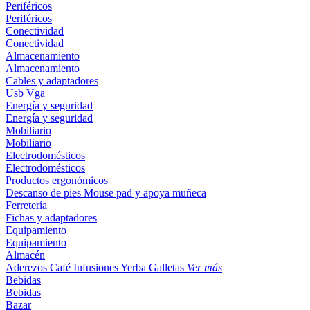
Periféricos
Periféricos
Conectividad
Conectividad
Almacenamiento
Almacenamiento
Cables y adaptadores
Usb
Vga
Energía y seguridad
Energía y seguridad
Mobiliario
Mobiliario
Electrodomésticos
Electrodomésticos
Productos ergonómicos
Descanso de pies
Mouse pad y apoya muñeca
Ferretería
Fichas y adaptadores
Equipamiento
Equipamiento
Almacén
Aderezos
Café
Infusiones
Yerba
Galletas
Ver más
Bebidas
Bebidas
Bazar