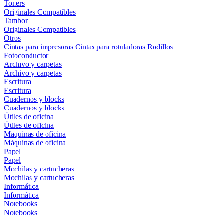
Toners
Originales
Compatibles
Tambor
Originales
Compatibles
Otros
Cintas para impresoras
Cintas para rotuladoras
Rodillos
Fotoconductor
Archivo y carpetas
Archivo y carpetas
Escritura
Escritura
Cuadernos y blocks
Cuadernos y blocks
Útiles de oficina
Útiles de oficina
Maquinas de oficina
Máquinas de oficina
Papel
Papel
Mochilas y cartucheras
Mochilas y cartucheras
Informática
Informática
Notebooks
Notebooks