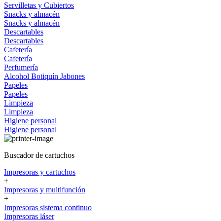
Servilletas y Cubiertos
Snacks y almacén
Snacks y almacén
Descartables
Descartables
Cafetería
Cafetería
Perfumería
Alcohol
Botiquín
Jabones
Papeles
Papeles
Limpieza
Limpieza
Higiene personal
Higiene personal
Buscador de cartuchos
Impresoras y cartuchos
+
Impresoras y multifunción
+
Impresoras sistema continuo
Impresoras láser