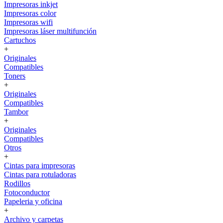
Impresoras inkjet
Impresoras color
Impresoras wifi
Impresoras láser multifunción
Cartuchos
+
Originales
Compatibles
Toners
+
Originales
Compatibles
Tambor
+
Originales
Compatibles
Otros
+
Cintas para impresoras
Cintas para rotuladoras
Rodillos
Fotoconductor
Papeleria y oficina
+
Archivo y carpetas