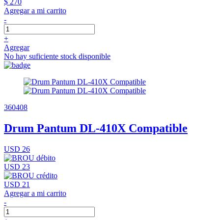
$ 270
Agregar a mi carrito
-
+
Agregar
No hay suficiente stock disponible
360408
Drum Pantum DL-410X Compatible
USD 26
USD 23
USD 21
Agregar a mi carrito
-