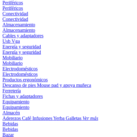
Periféricos
Periféricos
Conectividad
Conectividad
Almacenamiento
Almacenamiento
Cables y adaptadores
Usb
Vga
Energía y seguridad
Energía y seguridad
Mobiliario
Mobiliario
Electrodomésticos
Electrodomésticos
Productos ergonómicos
Descanso de pies
Mouse pad y apoya muñeca
Ferretería
Fichas y adaptadores
Equipamiento
Equipamiento
Almacén
Aderezos
Café
Infusiones
Yerba
Galletas
Ver más
Bebidas
Bebidas
Bazar