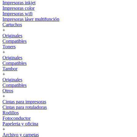
Impresoras inkjet
Impresoras color
Impresoras wifi
Impresoras láser multifunción
Cartuchos
+
Originales
Compatibles
Toners
+
Originales
Compatibles
Tambor
+
Originales
Compatibles
Otros
+
Cintas para impresoras
Cintas para rotuladoras
Rodillos
Fotoconductor
Papeleria y oficina
+
Archivo y carpetas