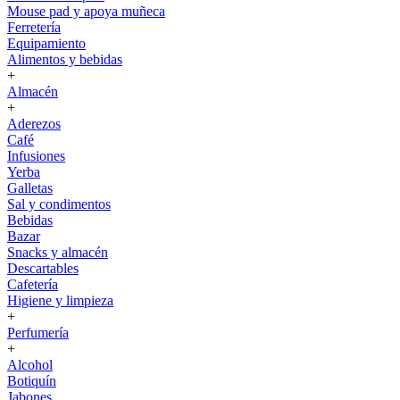
Mouse pad y apoya muñeca
Ferretería
Equipamiento
Alimentos y bebidas
+
Almacén
+
Aderezos
Café
Infusiones
Yerba
Galletas
Sal y condimentos
Bebidas
Bazar
Snacks y almacén
Descartables
Cafetería
Higiene y limpieza
+
Perfumería
+
Alcohol
Botiquín
Jabones