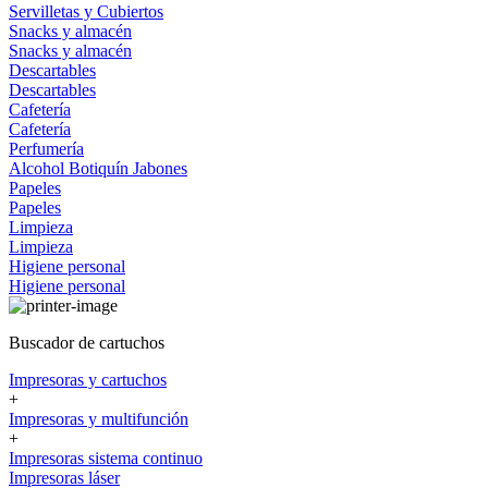
Servilletas y Cubiertos
Snacks y almacén
Snacks y almacén
Descartables
Descartables
Cafetería
Cafetería
Perfumería
Alcohol
Botiquín
Jabones
Papeles
Papeles
Limpieza
Limpieza
Higiene personal
Higiene personal
Buscador de cartuchos
Impresoras y cartuchos
+
Impresoras y multifunción
+
Impresoras sistema continuo
Impresoras láser