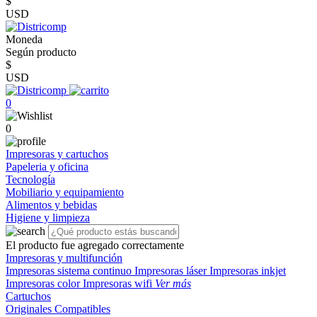
$
USD
Moneda
Según producto
$
USD
0
0
Impresoras y cartuchos
Papeleria y oficina
Tecnología
Mobiliario y equipamiento
Alimentos y bebidas
Higiene y limpieza
El producto fue agregado correctamente
Impresoras y multifunción
Impresoras sistema continuo
Impresoras láser
Impresoras inkjet
Impresoras color
Impresoras wifi
Ver más
Cartuchos
Originales
Compatibles