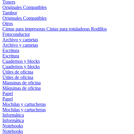
Toners
Originales
Compatibles
Tambor
Originales
Compatibles
Otros
Cintas para impresoras
Cintas para rotuladoras
Rodillos
Fotoconductor
Archivo y carpetas
Archivo y carpetas
Escritura
Escritura
Cuadernos y blocks
Cuadernos y blocks
Útiles de oficina
Útiles de oficina
Maquinas de oficina
Máquinas de oficina
Papel
Papel
Mochilas y cartucheras
Mochilas y cartucheras
Informática
Informática
Notebooks
Notebooks