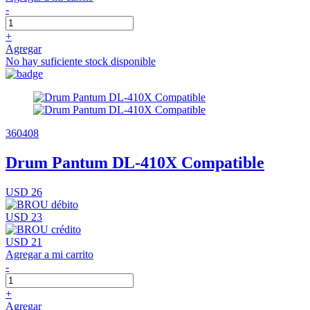
-
+
Agregar
No hay suficiente stock disponible
360408
Drum Pantum DL-410X Compatible
USD 26
USD 23
USD 21
Agregar a mi carrito
-
+
Agregar