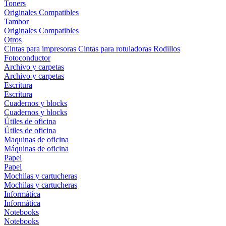
Toners
Originales
Compatibles
Tambor
Originales
Compatibles
Otros
Cintas para impresoras
Cintas para rotuladoras
Rodillos
Fotoconductor
Archivo y carpetas
Archivo y carpetas
Escritura
Escritura
Cuadernos y blocks
Cuadernos y blocks
Útiles de oficina
Útiles de oficina
Maquinas de oficina
Máquinas de oficina
Papel
Papel
Mochilas y cartucheras
Mochilas y cartucheras
Informática
Informática
Notebooks
Notebooks