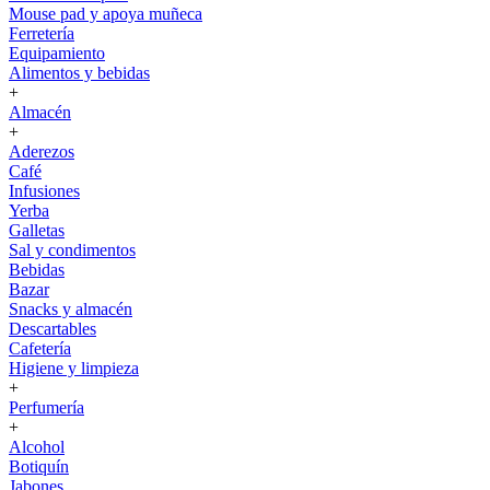
Mouse pad y apoya muñeca
Ferretería
Equipamiento
Alimentos y bebidas
+
Almacén
+
Aderezos
Café
Infusiones
Yerba
Galletas
Sal y condimentos
Bebidas
Bazar
Snacks y almacén
Descartables
Cafetería
Higiene y limpieza
+
Perfumería
+
Alcohol
Botiquín
Jabones