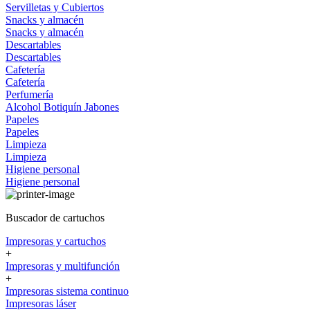
Servilletas y Cubiertos
Snacks y almacén
Snacks y almacén
Descartables
Descartables
Cafetería
Cafetería
Perfumería
Alcohol
Botiquín
Jabones
Papeles
Papeles
Limpieza
Limpieza
Higiene personal
Higiene personal
Buscador de cartuchos
Impresoras y cartuchos
+
Impresoras y multifunción
+
Impresoras sistema continuo
Impresoras láser