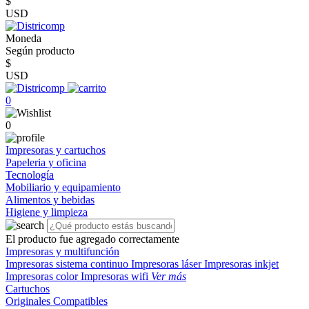
$
USD
Moneda
Según producto
$
USD
0
0
Impresoras y cartuchos
Papeleria y oficina
Tecnología
Mobiliario y equipamiento
Alimentos y bebidas
Higiene y limpieza
El producto fue agregado correctamente
Impresoras y multifunción
Impresoras sistema continuo
Impresoras láser
Impresoras inkjet
Impresoras color
Impresoras wifi
Ver más
Cartuchos
Originales
Compatibles