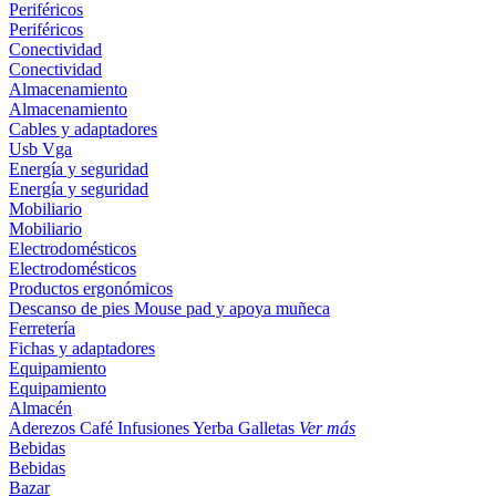
Periféricos
Periféricos
Conectividad
Conectividad
Almacenamiento
Almacenamiento
Cables y adaptadores
Usb
Vga
Energía y seguridad
Energía y seguridad
Mobiliario
Mobiliario
Electrodomésticos
Electrodomésticos
Productos ergonómicos
Descanso de pies
Mouse pad y apoya muñeca
Ferretería
Fichas y adaptadores
Equipamiento
Equipamiento
Almacén
Aderezos
Café
Infusiones
Yerba
Galletas
Ver más
Bebidas
Bebidas
Bazar