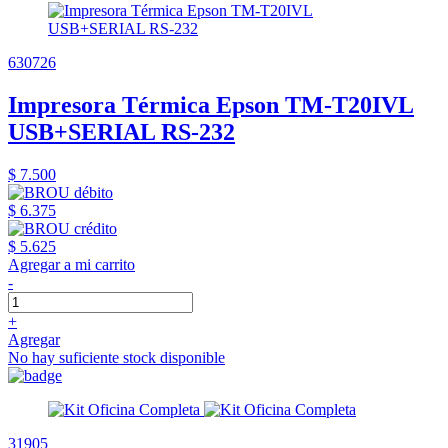
630726
Impresora Térmica Epson TM-T20IVL
USB+SERIAL RS-232
$ 7.500
$ 6.375
$ 5.625
Agregar a mi carrito
-
+
Agregar
No hay suficiente stock disponible
31905