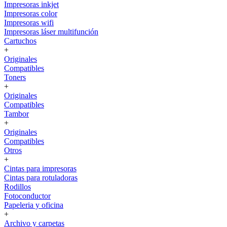
Impresoras inkjet
Impresoras color
Impresoras wifi
Impresoras láser multifunción
Cartuchos
+
Originales
Compatibles
Toners
+
Originales
Compatibles
Tambor
+
Originales
Compatibles
Otros
+
Cintas para impresoras
Cintas para rotuladoras
Rodillos
Fotoconductor
Papeleria y oficina
+
Archivo y carpetas