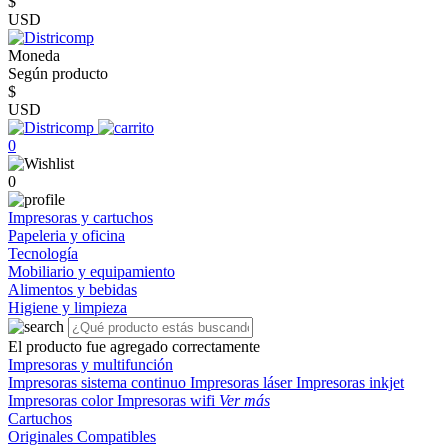
$
USD
Moneda
Según producto
$
USD
0
0
Impresoras y cartuchos
Papeleria y oficina
Tecnología
Mobiliario y equipamiento
Alimentos y bebidas
Higiene y limpieza
El producto fue agregado correctamente
Impresoras y multifunción
Impresoras sistema continuo
Impresoras láser
Impresoras inkjet
Impresoras color
Impresoras wifi
Ver más
Cartuchos
Originales
Compatibles