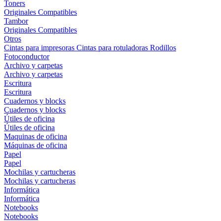
Toners
Originales
Compatibles
Tambor
Originales
Compatibles
Otros
Cintas para impresoras
Cintas para rotuladoras
Rodillos
Fotoconductor
Archivo y carpetas
Archivo y carpetas
Escritura
Escritura
Cuadernos y blocks
Cuadernos y blocks
Útiles de oficina
Útiles de oficina
Maquinas de oficina
Máquinas de oficina
Papel
Papel
Mochilas y cartucheras
Mochilas y cartucheras
Informática
Informática
Notebooks
Notebooks