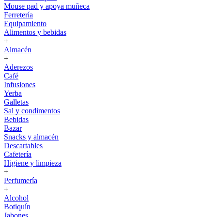
Mouse pad y apoya muñeca
Ferretería
Equipamiento
Alimentos y bebidas
+
Almacén
+
Aderezos
Café
Infusiones
Yerba
Galletas
Sal y condimentos
Bebidas
Bazar
Snacks y almacén
Descartables
Cafetería
Higiene y limpieza
+
Perfumería
+
Alcohol
Botiquín
Jabones