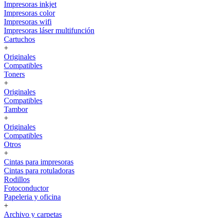
Impresoras inkjet
Impresoras color
Impresoras wifi
Impresoras láser multifunción
Cartuchos
+
Originales
Compatibles
Toners
+
Originales
Compatibles
Tambor
+
Originales
Compatibles
Otros
+
Cintas para impresoras
Cintas para rotuladoras
Rodillos
Fotoconductor
Papeleria y oficina
+
Archivo y carpetas