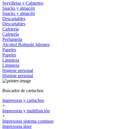
Servilletas y Cubiertos
Snacks y almacén
Snacks y almacén
Descartables
Descartables
Cafetería
Cafetería
Perfumería
Alcohol
Botiquín
Jabones
Papeles
Papeles
Limpieza
Limpieza
Higiene personal
Higiene personal
Buscador de cartuchos
Impresoras y cartuchos
+
Impresoras y multifunción
+
Impresoras sistema continuo
Impresoras láser