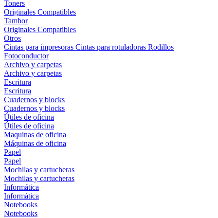
Toners
Originales
Compatibles
Tambor
Originales
Compatibles
Otros
Cintas para impresoras
Cintas para rotuladoras
Rodillos
Fotoconductor
Archivo y carpetas
Archivo y carpetas
Escritura
Escritura
Cuadernos y blocks
Cuadernos y blocks
Útiles de oficina
Útiles de oficina
Maquinas de oficina
Máquinas de oficina
Papel
Papel
Mochilas y cartucheras
Mochilas y cartucheras
Informática
Informática
Notebooks
Notebooks