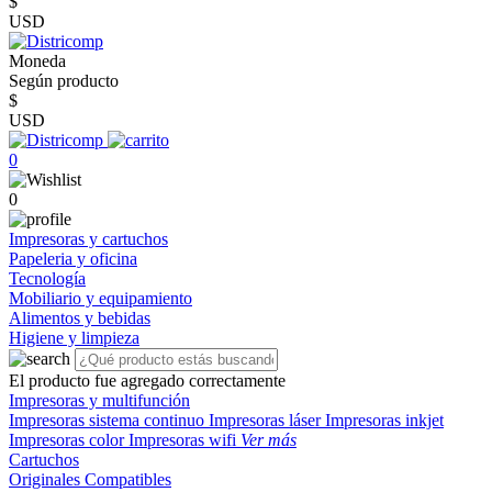
$
USD
Moneda
Según producto
$
USD
0
0
Impresoras y cartuchos
Papeleria y oficina
Tecnología
Mobiliario y equipamiento
Alimentos y bebidas
Higiene y limpieza
El producto fue agregado correctamente
Impresoras y multifunción
Impresoras sistema continuo
Impresoras láser
Impresoras inkjet
Impresoras color
Impresoras wifi
Ver más
Cartuchos
Originales
Compatibles