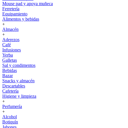
Mouse pad y apoya muñeca
Ferretería
Equipamiento
Alimentos y bebidas
+
Almacén
+
Aderezos
Café
Infusiones
Yerba
Galletas
Sal y condimentos
Bebidas
Bazar
Snacks y almacén
Descartables
Cafetería
Higiene y limpieza
+
Perfumería
+
Alcohol
Botiquín
Jabones