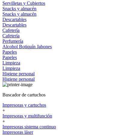
Servilletas y Cubiertos
Snacks y almacén
Snacks y almacén
Descartables
Descartables
Cafetería
Cafetería
Perfumería
Alcohol
Botiquín
Jabones
Papeles
Papeles
Limpieza
Limpieza
Higiene personal
Higiene personal
Buscador de cartuchos
Impresoras y cartuchos
+
Impresoras y multifunción
+
Impresoras sistema continuo
Impresoras láser