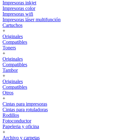
Impresoras inkjet
Impresoras color
Impresoras wifi
Impresoras láser multifunción
Cartuchos
+
Originales
Compatibles
Toners
+
Originales
Compatibles
Tambor
+
Originales
Compatibles
Otros
+
Cintas para impresoras
Cintas para rotuladoras
Rodillos
Fotoconductor
Papeleria y oficina
+
Archivo y carpetas