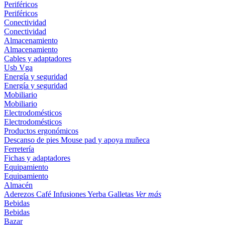
Periféricos
Periféricos
Conectividad
Conectividad
Almacenamiento
Almacenamiento
Cables y adaptadores
Usb
Vga
Energía y seguridad
Energía y seguridad
Mobiliario
Mobiliario
Electrodomésticos
Electrodomésticos
Productos ergonómicos
Descanso de pies
Mouse pad y apoya muñeca
Ferretería
Fichas y adaptadores
Equipamiento
Equipamiento
Almacén
Aderezos
Café
Infusiones
Yerba
Galletas
Ver más
Bebidas
Bebidas
Bazar